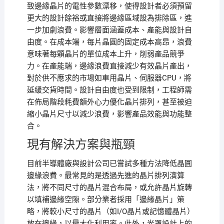
致邊緣晶片的電性參數漂移，使得設計者必須預留
更大的設計餘裕或直接將邊緣區域設為排除區，進
一步加劇浪費。影響層面涵蓋成本、產能與設計自
由度。在成本端，每片晶圓的固定成本高昂，浪費
意味著每顆晶片的單位成本上升，削弱產品競爭
力。在產能端，邊緣浪費直接減少有效晶片產出，
對於供不應求的市場如車用晶片、伺服器CPU，將
延緩交貨時間。設計自由度也受到限制，工程師需
在佈局階段耗費額外心力優化晶片排列，甚至被迫
縮小晶片尺寸以減少浪費，影響產品效能與功能整
合。
現有解決方案與瓶頸
目前半導體廠與設計公司已嘗試多種方法降低晶圓
邊緣浪費。最常見的是透過先進的晶片排列演算
法，將不同尺寸的晶片混合布局，或允許晶片旋轉
以填補邊緣空隙。部分業者採用「邊緣晶片」策
略，將較小尺寸的晶片（如I/O晶片或記憶體晶片）
放在邊緣，以最大化利用率。此外，光罩設計上的