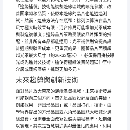
「邊緣補償」技術能調整邊緣區域的曝光參數，改
善圖案轉移品質，使原本邊緣的晶片也能通過測
試。然而，這些方法存在瓶頸：排列演算法在晶片
尺寸極大時效果有限，混合佈局可能增加光罩成本
與製造複雜度；邊緣晶片策略受限於晶片類型的搭
配，並非所有產品都能適用；光罩補償則會提高設
計週期與驗證成本。更重要的是，隨著晶片面積超
越光罩最大尺寸（約26×33毫米），必須採用拼接曝
光或先進封裝技術，這使得邊緣浪費問題延伸至中
介層或載板層級，挑戰更加多元。
未來趨勢與創新技術
面對晶片放大帶來的邊緣浪費挑戰，未來技術發展
可能朝向三個方向。首先是晶圓設計層面的突破，
例如採用「非圓形晶圓」或「晶圓打孔」技術，由
學術界提出的方形晶圓或六角形晶圓能大幅減少邊
緣浪費，但需要全面改寫設備與製程標準，短期難
以實現。其次是智慧製造與AI最佳化的應用，利用