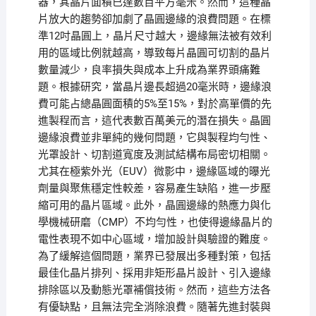
器，其晶片面積已達數百平方毫米。然而，這種晶
片放大的趨勢卻加劇了晶圓邊緣的浪費問題。在標
準12吋晶圓上，晶片尺寸越大，邊緣無法被有效利
用的區域比例就越高，導致每片晶圓可切割的晶片
數量減少，良率損失與成本上升成為業界頭痛難
題。根據研究，當晶片邊長超過20毫米時，邊緣浪
費可能占總晶圓面積的5%至15%，對於高單價的先
進製程而言，這代表數百萬美元的潛在損失。晶圓
邊緣浪費並非單純的幾何問題，它與製程均勻性、
光罩設計、切割道寬度及測試結構布局密切相關。
尤其在極紫外光（EUV）微影中，邊緣區域的曝光
劑量與聚焦穩定性較差，容易產生缺陷，進一步壓
縮可用的晶片區域。此外，晶圓邊緣的熱應力與化
學機械研磨（CMP）不均勻性，也使得邊緣晶片的
電性表現不如中心區域，增加設計與驗證的難度。
為了緩解這個問題，業界已發展出多種對策，包括
最佳化晶片排列、採用非矩形晶片設計、引入邊緣
排除區以及動態光罩補償技術。然而，這些方法各
有優缺點，且無法完全消除浪費。隨著先進封裝與