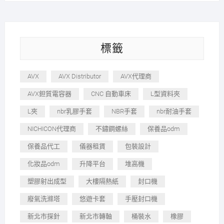
標籤
AVX
AVX Distributor
AVX代理商
AVX鉭質電容器
CNC 自動車床
L型資料夾
L夾
nbr乳膠手套
NBR手套
nbr耐油手套
NICHICON代理商
不鏽鋼螺絲
保養品odm
保養品代工
儀器租賃
包裝設計
化妝品odm
升降平台
堆高機
塑膠射出成型
大樓隔熱紙
封口機
廢氣洗滌塔
悠遊卡套
手壓封口機
新北市探針
新北市轉軸
桶裝水
橡膠