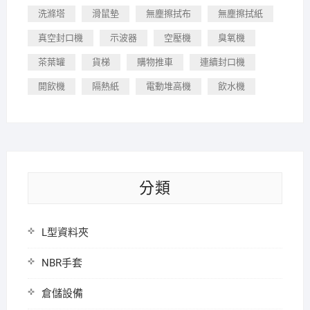
洗滌塔
滑鼠墊
無塵擦拭布
無塵擦拭紙
真空封口機
示波器
空壓機
臭氧機
茶葉罐
貨梯
購物推車
連續封口機
開飲機
隔熱紙
電動堆高機
飲水機
分類
L型資料夾
NBR手套
倉儲設備