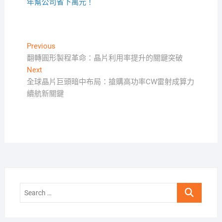
年幫公司省下萬元！
文
Previous
Previous
post:
翻轉圓形製程革命：晶片利用率提升的關鍵突破
章
Next
Next
導
post:
全球晶片巨頭暗中布局：搶購高功率CW雷射成算力
覽
續航新關鍵
Search
…