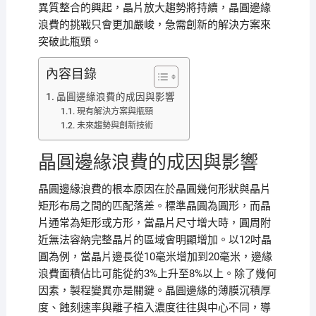
異質整合的興起，晶片放大趨勢將持續，晶圓邊緣
浪費的挑戰只會更加嚴峻，急需創新的解決方案來
突破此瓶頸。
內容目錄
晶圓邊緣浪費的成因與影響
現有解決方案與瓶頸
未來趨勢與創新技術
晶圓邊緣浪費的成因與影響
晶圓邊緣浪費的根本原因在於晶圓幾何形狀與晶片
矩形布局之間的匹配落差。標準晶圓為圓形，而晶
片通常為矩形或方形，當晶片尺寸增大時，圓周附
近無法容納完整晶片的區域會明顯增加。以12吋晶
圓為例，當晶片邊長從10毫米增加到20毫米，邊緣
浪費面積佔比可能從約3%上升至8%以上。除了幾何
因素，製程變異亦是關鍵。晶圓邊緣的薄膜沉積厚
度、蝕刻速率與離子植入濃度往往與中心不同，導