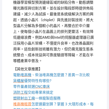
機器學習模型預測邊緣區域的缺陷分佈，動態調整
曝光路徑與切割方案，並在設計階段即時提供佈局
建議，減少人為試誤。最後是系統級解決方案的興
起，透過小晶片（chiplet）與先進封裝技術，將大
型晶片分解為多個較小的晶片，再整合於中介層
上，使每個小晶片在晶圓上的排列更靈活，有效降
低邊緣浪費。例如AMD與Intel的伺服器處理器已廣
泛採用小晶片架構，不僅提升良率，也改善晶圓利
用率。這些創新技術雖有潛力，但仍需克服生態系
統整合、成本效益與可靠度驗證等障礙，才能在半
導體產業中普及。
【其他文章推薦】
電動
堆高機
、柴油堆高機怎麼選？差異一次比較
貨櫃屋
優勢特性有哪些?
零件量產就選
CNC車床
消防工程
交給專業來搞定
塑膠射出工廠
一條龍製造服務
堆高機租賃
怎麼選最划算？掌握 3 大隱形成本，每