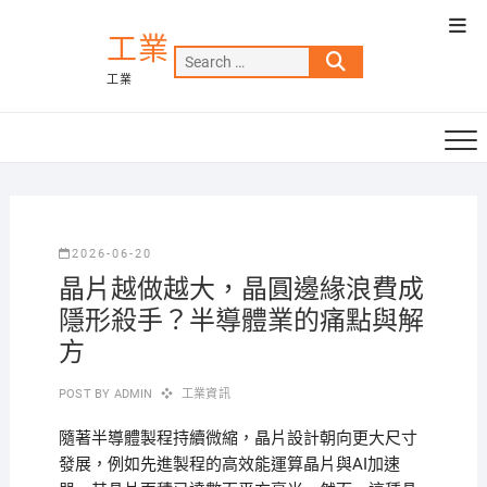
Skip
Top
to
工業
Men
Search
content
工業
…
2026-06-20
晶片越做越大，晶圓邊緣浪費成
隱形殺手？半導體業的痛點與解
方
POST BY
ADMIN
工業資訊
隨著半導體製程持續微縮，晶片設計朝向更大尺寸
發展，例如先進製程的高效能運算晶片與AI加速