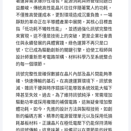
著運算需求爆炸性增長，能源消耗與熱管理問題日
益嚴峻。傳統高性能晶片往往伴隨著驚人的功耗，
不僅推高營運成本，更對環境造成沉重負擔。一場
靜默的革命正在半導體產業中展開，其核心目標直
指「低功耗不犧牲性能」，並透過強化訊號完整性
來實現。這不僅是技術上的突破，更是企業社會責
任與永續發展的具體實踐。綠色運算不再只是口
號，它已成為驅動創新的關鍵引擎，迫使工程師與
設計師重新思考電路架構、材料科學乃至系統整合
的每一個環節。
訊號完整性是確保數據在晶片內部及晶片間能夠準
確、快速傳輸的基石。在高速運算環境下，訊號衰
減、雜訊干擾與時序錯誤可能導致系統效能大幅下
降甚至失效。過去，為了維持訊號純淨，常需增加
驅動功率或採用複雜的補償電路，這無疑會增加整
體功耗。如今，先進的設計方法與製程技術，如創
新的編碼方案、精準的電源管理單元以及採用低損
耗基板材料，正讓晶片在極低電壓下仍能保持清晰
的訊號傳輸。這意味著，設備可以在更節能的狀態