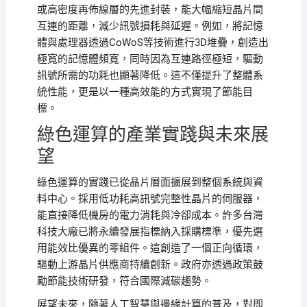
或高密度再佈線層的先進封裝，能大幅縮短晶片間
互連的距離，減少訊號損耗與延遲。例如，將記憶
體與處理器透過CoWoS等技術進行3D堆疊，創造出
極寬的記憶體頻寬，同時因為互連路徑極短，驅動
訊號所需的功耗也顯著降低。這不僅提升了整體系
統性能，更是以一種高效能的方式實現了節能目
標。
綠色運算的產業實踐與未來展
望
綠色運算的實踐已從晶片層面擴展到整個系統與資
料中心。採用低功耗高訊號完整性晶片的伺服器，
能直接降低機房的電力消耗與冷卻成本。許多台灣
科技大廠已將永續發展指標納入採購標準，優先選
用能效比優異的零組件。這創造了一個正向循環，
驅動上游晶片供應商持續創新。政府亦透過政策鼓
勵節能技術研發，符合國際減碳趨勢。
展望未來，隨著人工智慧與邊緣計算的普及，對即