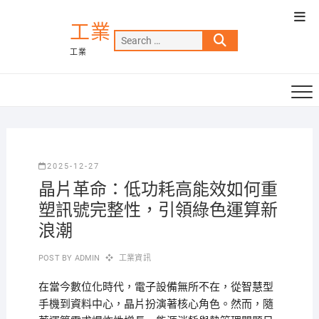
Skip
Top
to
工業
Men
Search
content
工業
…
2025-12-27
晶片革命：低功耗高能效如何重
塑訊號完整性，引領綠色運算新
浪潮
POST BY
ADMIN
工業資訊
在當今數位化時代，電子設備無所不在，從智慧型
手機到資料中心，晶片扮演著核心角色。然而，隨