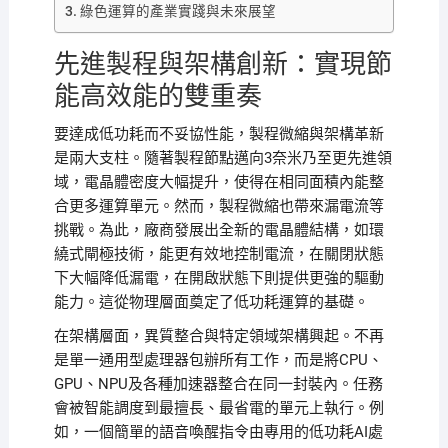
綠色運算的產業實踐與未來展望
先進製程與架構創新：實現節
能高效能的雙重奏
要達成低功耗而不妥協性能，製程微縮與架構革新
是兩大支柱。隨著製程節點邁向3奈米乃至更先進領
域，電晶體密度大幅提升，使得在相同面積內能整
合更多運算單元。然而，製程微縮也帶來漏電流等
挑戰。為此，廠商發展出全新的電晶體結構，如環
繞式閘極技術，能更有效地控制電流，在關閉狀態
下大幅降低漏電，在開啟狀態下則提供更強的驅動
能力。這從物理層面奠定了低功耗運算的基礎。
在架構層面，異質整合與特定領域架構興起。不再
是單一通用型處理器包辦所有工作，而是將CPU、
GPU、NPU及各種加速器整合在同一封裝內。任務
會被智能調度到最擅長、最省電的單元上執行。例
如，一個簡單的語音喚醒指令由專用的低功耗AI處