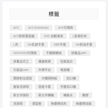
標籤
AVX
AVX Distributor
AVX代理商
AVX鉭質電容器
CNC 自動車床
L型資料夾
L夾
nbr乳膠手套
NBR手套
nbr耐油手套
NICHICON代理商
不鏽鋼螺絲
保養品odm
保養品代工
儀器租賃
包裝設計
化妝品odm
升降平台
堆高機
塑膠射出成型
大樓隔熱紙
封口機
廢氣洗滌塔
悠遊卡套
手壓封口機
新北市探針
新北市轉軸
桶裝水
橡膠
洗滌塔
滑鼠墊
無塵擦拭布
無塵擦拭紙