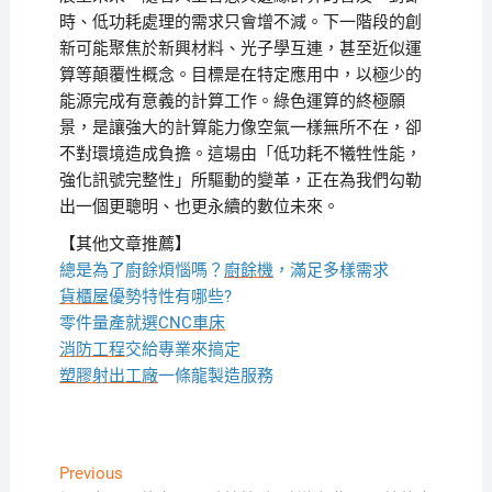
時、低功耗處理的需求只會增不減。下一階段的創
新可能聚焦於新興材料、光子學互連，甚至近似運
算等顛覆性概念。目標是在特定應用中，以極少的
能源完成有意義的計算工作。綠色運算的終極願
景，是讓強大的計算能力像空氣一樣無所不在，卻
不對環境造成負擔。這場由「低功耗不犧牲性能，
強化訊號完整性」所驅動的變革，正在為我們勾勒
出一個更聰明、也更永續的數位未來。
【其他文章推薦】
總是為了廚餘煩惱嗎？
廚餘機
，滿足多樣需求
貨櫃屋
優勢特性有哪些?
零件量產就選
CNC車床
消防工程
交給專業來搞定
塑膠射出工廠
一條龍製造服務
文
Previous
Previous