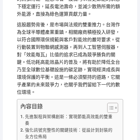
下穩定運行，延長電池壽命，並減少散熱所需的額
外能源，直接為綠色運算貢獻力量。
這股趨勢背後，是市場與法規的雙重推力。台灣作
為全球半導體產業重鎮，相關廠商積極投入研發，
以符合國際環保規範與客戶對能效的嚴苛要求。從
行動裝置到物聯網感測器，再到人工智慧伺服器，
對「效能每瓦」比值的追求已成為競爭勝負的關
鍵。低功耗高能效晶片的普及，將有助於降低全台
乃至全球數位基礎設施的碳足跡，實現經濟成長與
環境保護的平衡。這是一條必須堅持的道路，它關
乎產業的未來競爭力，也關乎我們留給下一代的數
位環境。
內容目錄
先進製程與架構創新：實現節能高效能的雙重
奏
強化訊號完整性的關鍵技術：從設計到封裝的
全方位佈局