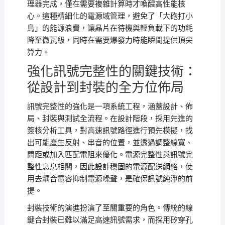
理器完成，僅在需要複雜計算時才喚醒高性能核
心。這種精細化的電源域管理，避免了「大砲打小
鳥」的能源浪費，讓晶片在待機與輕負載下的功耗
降至微瓦級，同時在需要爆發力時能瞬間提供頂尖
算力。
強化訊號完整性的關鍵技術：
從設計到封裝的全方位佈局
訊號完整性的強化是一項系統工程，涵蓋設計、佈
局、封裝與測試全流程。在設計階段，採用先進的
簽核分析工具，對高速訊號路徑進行預先模擬，找
出可能產生反射、串音的位置，並透過調整線寬、
間距或加入匹配電阻來優化。電源完整性與訊號完
整性息息相關，因此設計穩固的電源配送網絡，使
用去耦合電容抑制電源噪聲，是確保訊號純淨的前
提。
封裝技術的演進扮演了至關重要的角色。傳統的線
鍵合封裝已難以滿足高速訊號需求，而採用矽穿孔