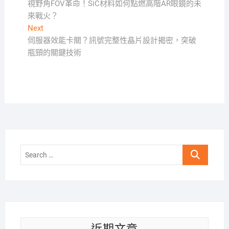
post:
視野角FOV革命！SiC材料如何點燃高階AR眼鏡的未
章
來戰火？
導
Next
Next
覽
post:
伺服器效能卡關？訊號完整性晶片設計揭密，突破
瓶頸的關鍵技術
Search
…
近期文章