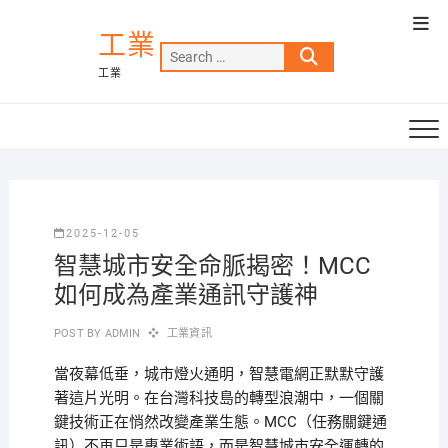
Skip
Top
to
工業
Men
Search
content
工業
…
2025-12-05
智慧城市安全命脈揭密！MCC
如何成為產業通訊守護神
POST BY
ADMIN
工業資訊
當夜幕低垂，城市燈火通明，智慧電網正默默守護
著這片光明。在台灣科技島的轉型浪潮中，一個關
鍵技術正在悄然改變產業生態。MCC（任務關鍵通
訊）不再只是專業術語，而是智慧城市安全運轉的