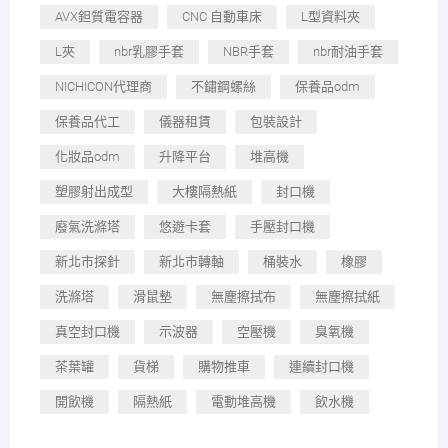
AVX鉭質電容器
CNC 自動車床
L型資料夾
L夾
nbr乳膠手套
NBR手套
nbr耐油手套
NICHICON代理商
不鏽鋼螺絲
保養品odm
保養品代工
儀器租賃
包裝設計
化妝品odm
升降平台
堆高機
塑膠射出成型
大樓隔熱紙
封口機
廢氣洗滌塔
悠遊卡套
手壓封口機
新北市探針
新北市轉軸
桶裝水
橡膠
洗滌塔
滑鼠墊
無塵擦拭布
無塵擦拭紙
真空封口機
示波器
空壓機
臭氧機
茶葉罐
貨梯
購物推車
連續封口機
開飲機
隔熱紙
電動堆高機
飲水機