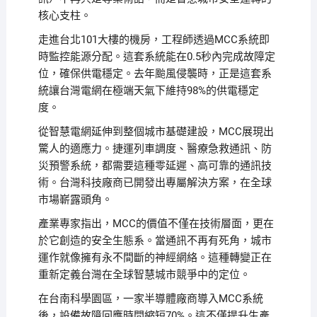
核心支柱。
走進台北101大樓的機房，工程師透過MCC系統即
時監控能源分配。這套系統能在0.5秒內完成故障定
位，確保供電穩定。去年颱風侵襲時，正是這套系
統讓台灣電網在極端天氣下維持98%的供電穩定
度。
從智慧電網延伸到整個城市基礎建設，MCC展現出
驚人的適應力。捷運列車調度、醫療急救通訊、防
災預警系統，都需要這種零延遲、高可靠的通訊技
術。台灣科技廠商已開發出專屬解決方案，在全球
市場嶄露頭角。
產業專家指出，MCC的價值不僅在技術層面，更在
於它創造的安全生態系。當通訊不再有死角，城市
運作就像擁有永不間斷的神經網絡。這種轉變正在
重新定義台灣在全球智慧城市競爭中的定位。
在台南科學園區，一家半導體廠商導入MCC系統
後，設備故障回應時間縮短70%。這不僅提升生產