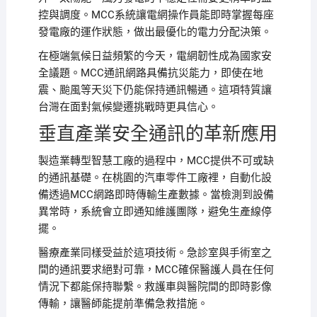
控與調度。MCC系統讓電網操作員能即時掌握每座
發電廠的運作狀態，做出最優化的電力分配決策。
在極端氣候日益頻繁的今天，電網韌性成為國家安
全議題。MCC通訊網路具備抗災能力，即使在地
震、颱風等天災下仍能保持通訊暢通。這項特質讓
台灣在面對氣候變遷挑戰時更具信心。
垂直產業安全通訊的革新應用
製造業轉型智慧工廠的過程中，MCC提供不可或缺
的通訊基礎。在桃園的汽車零件工廠裡，自動化設
備透過MCC網路即時傳輸生產數據。當檢測到設備
異常時，系統會立即通知維護團隊，避免生產線停
擺。
醫療產業同樣受益於這項技術。急診室與手術室之
間的通訊要求絕對可靠，MCC確保醫護人員在任何
情況下都能保持聯繫。救護車與醫院間的即時影像
傳輸，讓醫師能提前準備急救措施。