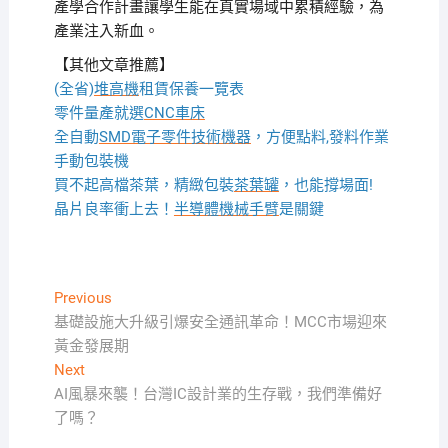
產學合作計畫讓學生能在真實場域中累積經驗，為
產業注入新血。
【其他文章推薦】
(全省)
堆高機
租賃保養一覽表
零件量產就選
CNC車床
全自動
SMD電子零件技術機器
，方便點料,發料作業
手動包裝機
買不起高檔茶葉，精緻包裝
茶葉罐
，也能撐場面!
晶片良率衝上去！
半導體機械手臂
是關鍵
文
Previous
Previous
post:
基礎設施大升級引爆安全通訊革命！MCC市場迎來
章
黃金發展期
導
Next
Next
覽
post:
AI風暴來襲！台灣IC設計業的生存戰，我們準備好
了嗎？