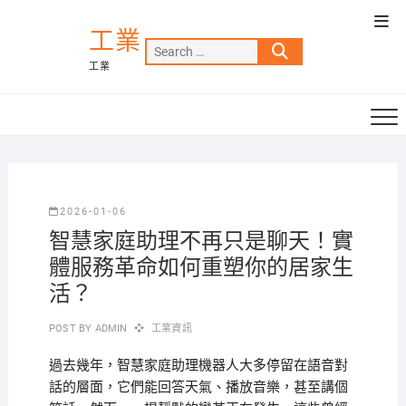
Skip
Top
to
工業
Men
Search
content
工業
…
2026-01-06
智慧家庭助理不再只是聊天！實
體服務革命如何重塑你的居家生
活？
POST BY
ADMIN
工業資訊
過去幾年，智慧家庭助理機器人大多停留在語音對
話的層面，它們能回答天氣、播放音樂，甚至講個