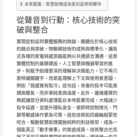
未來藍圖：智慧助理成為家的延伸與夥伴
從聲音到行動：核心技術的突
破與整合
實現從對話到實體服務的跨越，關鍵在於核心技術
的融合與突破。物聯網技術的成熟與標準化，讓各
式各樣的家電與感測器能夠以共通語言溝通，這是
實體控制的基礎建設。人工智慧與機器學習的進
步，則賦予助理更深的理解與決策能力。它不再只
是辨識關鍵字，而是能理解上下文與使用者意圖，
例如「我感覺有點冷」這句話，背後的指令可能是
調高暖氣，而非單純查詢溫度。此外，邊緣運算的
興起讓部分資料處理能在本地裝置完成，大幅減少
指令延遲，並提升隱私安全，使即時控制燈光、門
鎖等敏感操作更為可靠。這些技術如同齒輪般緊密
咬合，驅動智慧助理擺脫純粹的對話框架，成為一
個能真正「動手做事」的家庭成員。技術整合也克