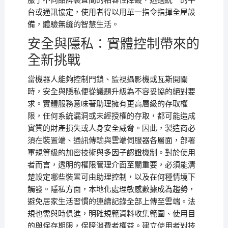
服了不同品牌裝置間的相容性障礙，透過統一的平
台或通訊協定，使用者得以用單一指令指揮全屋設
備，體驗無縫的智慧生活。
安全與隱私：實體控制帶來的
全新挑戰
當機器人能夠控制門鎖、監視攝影機或瓦斯開關
時，安全與隱私便從議題升級為不容妥協的絕對要
求。實體服務意味著助理擁有更高層級的存取權
限，任何系統漏洞或未經授權的存取，都可能造成
實質的財產損失或人身安全威脅。因此，製造商必
須在裝置端、通訊傳輸與雲端伺服器各層面，部署
軍規等級的加密技術與多因子認證機制。對於使用
者而言，透明的權限管理介面至關重要，必須能清
楚設定哪些裝置可由助理控制，以及在何種情境下
觸發。隱私方面，本地化處理敏感數據成為趨勢，
避免居家生活習慣的連續記錄全部上傳至雲端。法
規也需與時俱進，明確規範資料收集範圍、使用目
的與保存期限，保障消費者權益。建立使用者對技