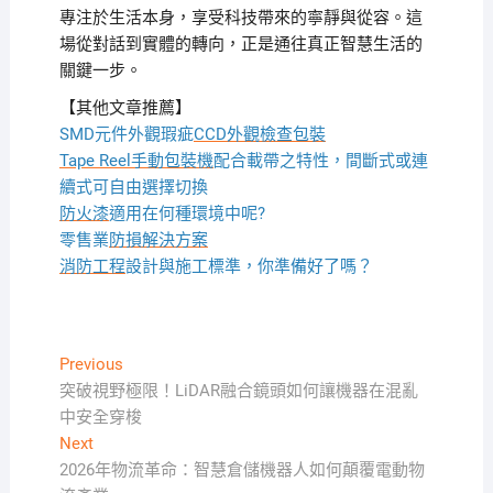
專注於生活本身，享受科技帶來的寧靜與從容。這
場從對話到實體的轉向，正是通往真正智慧生活的
關鍵一步。
【其他文章推薦】
SMD元件外觀瑕疵
CCD外觀檢查包裝
Tape Reel手動包裝機
配合載帶之特性，間斷式或連
續式可自由選擇切換
防火漆
適用在何種環境中呢?
零售業
防損解決方案
消防工程
設計與施工標準，你準備好了嗎？
文
Previous
Previous
post:
突破視野極限！LiDAR融合鏡頭如何讓機器在混亂
章
中安全穿梭
導
Next
Next
覽
post:
2026年物流革命：智慧倉儲機器人如何顛覆電動物