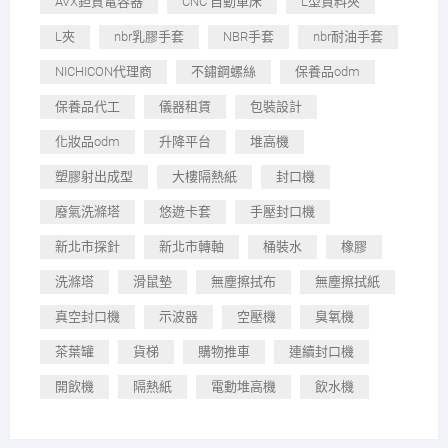
AVX鉭質電容器
CNC 自動車床
L型資料夾
L夾
nbr乳膠手套
NBR手套
nbr耐油手套
NICHICON代理商
不鏽鋼螺絲
保養品odm
保養品代工
儀器租賃
包裝設計
化妝品odm
升降平台
堆高機
塑膠射出成型
大樓隔熱紙
封口機
廢氣洗滌塔
悠遊卡套
手壓封口機
新北市探針
新北市轉軸
桶裝水
橡膠
洗滌塔
滑鼠墊
無塵擦拭布
無塵擦拭紙
真空封口機
示波器
空壓機
臭氧機
茶葉罐
貨梯
購物推車
連續封口機
開飲機
隔熱紙
電動堆高機
飲水機