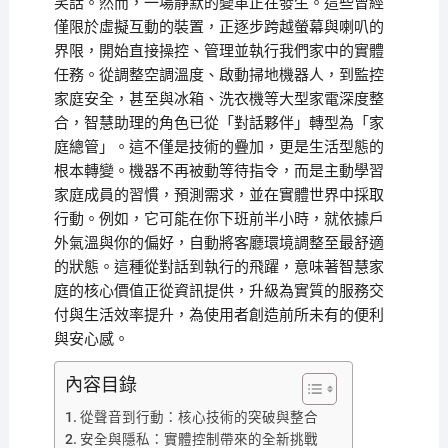
笑話。然而，一場靜默的變革正在發生。這些曾經
僅限於虛擬互動的裝置，正逐步跨越螢幕與喇叭的
界限，開始直接操控、管理並執行我們家中的實體
任務。從調整空調溫度、啟動掃地機器人，到監控
家庭安全，甚至與冰箱、洗衣機等大型家電深度整
合，智慧助理的角色已從「對話夥伴」轉型為「家
庭總管」。這不僅是技術的疊加，更是生活型態的
根本轉變。機器不再被動等待指令，而是主動學習
家庭成員的習慣，預測需求，並在實體世界中採取
行動。例如，它可能在你下班前半小時，就依據戶
外氣溫與你的偏好，自動將客廳環境調整至最舒適
的狀態。這種從對話到執行的飛躍，意味著智慧家
庭的核心價值正從資訊提供，升級為實質的服務交
付與生活效率提升，為使用者創造前所未有的便利
與安心感。
內容目錄
從聲音到行動：核心技術的突破與整合
安全與隱私：實體控制帶來的全新挑戰