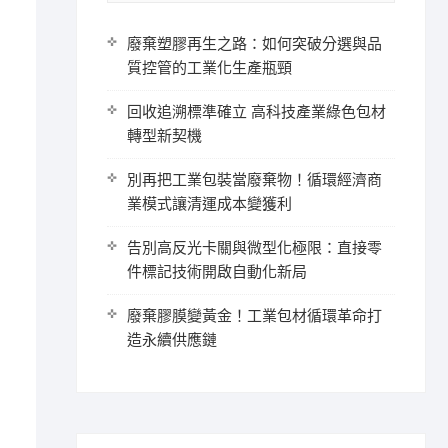
廢棄塑膠再生之路：如何突破分選與品
質控管的工業化生產瓶頸
回收追溯標準確立 高科技產業綠色包材
轉型新契機
別再把工業包裝當廢棄物！循環經濟商
業模式讓清運成本變獲利
告別高反光卡關與微型化極限：直接零
件標記技術開啟自動化新局
廢棄膠膜變黃金！工業包材循環革命打
造永續供應鏈