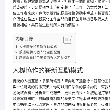
數據分析與雲端運算深度整合，打造出一個能感知、學習、
體或硬體，更是從根本上重新定義了「工作」的意義與方法
位工作者來說，這代表我們能從重複性勞動中解放，將寶貴
高價值任務上。智慧化工作空間的目標並非以機器取代人力
相輔相成，共同催生出前所未有的價值。
內容目錄
人機協作的嶄新互動模式
數據驅動的個人化空間配置
創造永續的企業價值與人才吸引力
人機協作的嶄新互動模式
傳統的人機互動，多數時候是人單向地下達指令。智慧化工
與一位聰明的同事交流。你可以用口語化的指令詢問「幫我
動調取資料、分析並生成報告。更重要的是，系統透過持續
類專案計畫時，自動推薦相關的歷史文件範本與法規更新提
更流暢地進入心流狀態，專注於問題解決與創意發想。這種