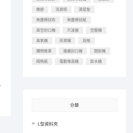
橡膠
洗滌塔
滑鼠墊
無塵擦拭布
無塵擦拭紙
真空封口機
示波器
空壓機
臭氧機
茶葉罐
貨梯
購物推車
連續封口機
開飲機
隔熱紙
電動堆高機
飲水機
？
分類
L型資料夾