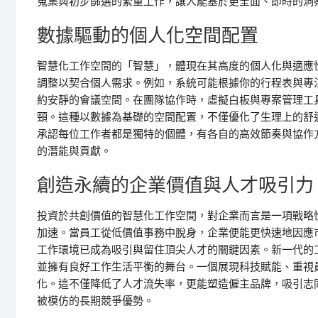
蒐集與初步篩選的繁重工作，讓人能基於更全面、即時的洞
數據驅動的個人化空間配置
智慧化工作空間的「智慧」，體現在其高度的個人化與適應
調整以契合個人需求。例如，系統可能根據你的行程表與專
約安靜的會議空間。在團隊協作時，虛擬白板與專案管理工
頸。這種以數據為基礎的空間配置，不僅優化了生理上的舒
承認每位工作者都是獨特的個體，有各自的高效節奏與協作
的潛能與貢獻。
創造永續的企業價值與人才吸引力
投資於共創價值的智慧化工作空間，對企業而言是一項戰略
加速。當員工從低價值事務中脫身，企業便能更快速地因應
工作環境已成為吸引與留住頂尖人才的關鍵因素。新一代的
並擁有良好工作生活平衡的舞台。一個展現科技賦能、重視
化。這不僅降低了人才流失率，更能塑造僱主品牌，吸引志
被模仿的長期競爭優勢。