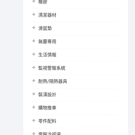
橡膠
清潔器材
滑鼠墊
無塵專用
生活情報
監視警報系統
耐熱/隔熱器具
裝潢設計
購物推車
零件配料
電腦冷卻液