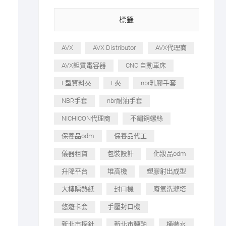
標籤
AVX
AVX Distributor
AVX代理商
AVX鉭質電容器
CNC 自動車床
L型資料夾
L夾
nbr乳膠手套
NBR手套
nbr耐油手套
NICHICON代理商
不鏽鋼螺絲
保養品odm
保養品代工
儀器租賃
包裝設計
化妝品odm
升降平台
堆高機
塑膠射出成型
大樓隔熱紙
封口機
廢氣洗滌塔
悠遊卡套
手壓封口機
新北市探針
新北市轉軸
桶裝水