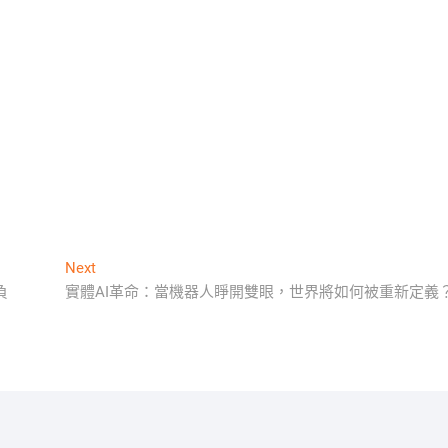
Next
Next
post:
負
實體AI革命：當機器人睜開雙眼，世界將如何被重新定義