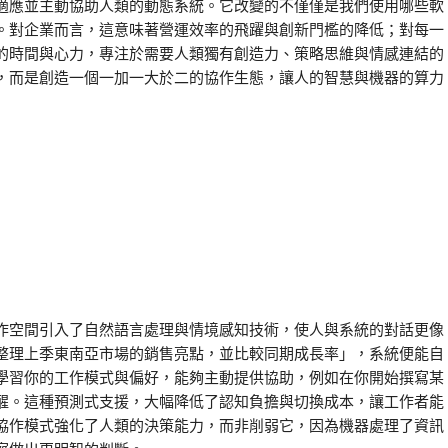
適應並主動協助人類的動態系統。它改變的不僅僅是我們使用哪些軟
。對企業而言，這意味著營運效率的飛躍與創新門檻的降低；對每一
的時間與心力，專注於需要人類獨有創造力、策略思維與情感連結的
，而是創造一個一加一大於二的協作生態，讓人的智慧與機器的算力
作空間引入了自然語言處理與情境感知技術，使人與系統的對話更像
整理上季東南亞市場的銷售亮點，並比較同期成長率」，系統便能自
學習你的工作模式與偏好，能夠主動提供協助，例如在你開始撰寫某
醒。這種預測式支援，大幅降低了認知負擔與切換成本，讓工作者能
協作模式強化了人類的決策能力，而非削弱它，因為機器處理了資訊