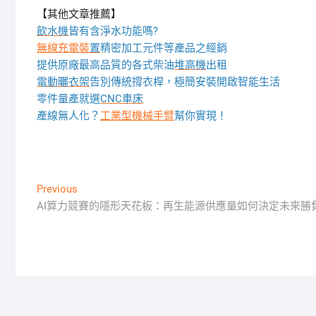
【其他文章推薦】
飲水機
皆有含淨水功能嗎?
無線充電裝
置
精密加工元件等產品之經銷
提供原廠最高品質的各式柴油
堆高機
出租
電動曬衣架
告別傳統撐衣桿，極簡安裝開啟智能生活
零件量產就選
CNC車床
產線無人化？
工業型機械手臂
幫你實現！
文
Previous
Previous
post:
AI算力競賽的隱形天花板：再生能源供應量如何決定未來勝
章
導
覽