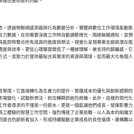
察做出更明智的判斷。
性。透過物聯網感測器與行為數據分析，實體與數位工作環境能動態
注力數據，在你需要深度工作時自動調節燈光、隔絕無關通知，並預
具能即時整合所有成員的進度與想法，視覺化呈現專案全貌與潛在瓶
適度與效率，更從心理層面營造了一種被理解、被支持的歸屬感。它
方式，並致力於提供最貼合其需求的資源與環境，從而最大化每個人
性舉措。它直接轉化為生產力的提升、營運成本的優化與創新週期的
市場變化，試驗新想法，抓住轉瞬即逝的商機。此外，這樣的現代化
工作者尋求的不僅是一份薪水，更是一個能讓他們成長、發揮影響力
員工體驗的智慧工作空間，強烈傳達了企業前瞻、以人為本的組織文
同道合的創新者加入，形成持續驅動企業成長的良性循環，建構難以