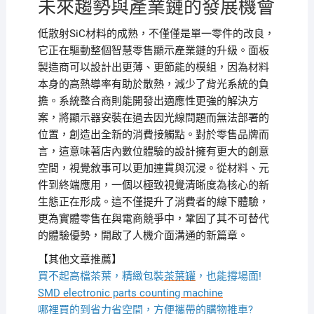
未來趨勢與產業鏈的發展機會
低散射SiC材料的成熟，不僅僅是單一零件的改良，
它正在驅動整個智慧零售顯示產業鏈的升級。面板
製造商可以設計出更薄、更節能的模組，因為材料
本身的高熱導率有助於散熱，減少了背光系統的負
擔。系統整合商則能開發出適應性更強的解決方
案，將顯示器安裝在過去因光線問題而無法部署的
位置，創造出全新的消費接觸點。對於零售品牌而
言，這意味著店內數位體驗的設計擁有更大的創意
空間，視覺敘事可以更加連貫與沉浸。從材料、元
件到終端應用，一個以極致視覺清晰度為核心的新
生態正在形成。這不僅提升了消費者的線下體驗，
更為實體零售在與電商競爭中，鞏固了其不可替代
的體驗優勢，開啟了人機介面溝通的新篇章。
【其他文章推薦】
買不起高檔茶葉，精緻包裝
茶葉罐
，也能撐場面!
SMD electronic parts counting machine
哪裡買的到省力省空間，方便攜帶的
購物推車
?