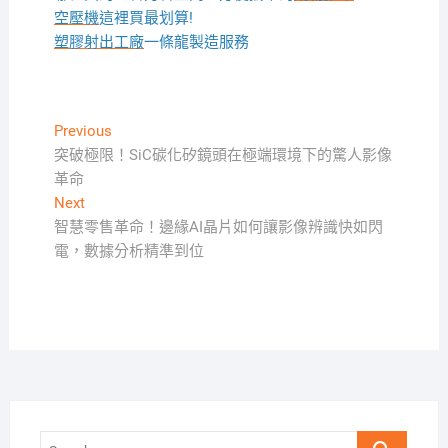
空壓機
這裡買最划算!
塑膠射出工廠
一條龍製造服務
文
Previous
Previous
post:
突破極限！SiC碳化矽鏡頭在極端環境下的驚人影像
章
革命
導
Next
Next
覽
post:
智慧零售革命！邊緣AI晶片如何讓影像辨識快如閃
電，數據分析精準到位
Search