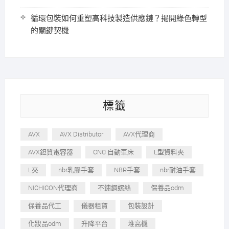
循環包裝如何重塑高科技製造供應鏈？揭開綠色轉型
的關鍵契機
標籤
AVX
AVX Distributor
AVX代理商
AVX鉭質電容器
CNC 自動車床
L型資料夾
L夾
nbr乳膠手套
NBR手套
nbr耐油手套
NICHICON代理商
不鏽鋼螺絲
保養品odm
保養品代工
儀器租賃
包裝設計
化妝品odm
升降平台
堆高機