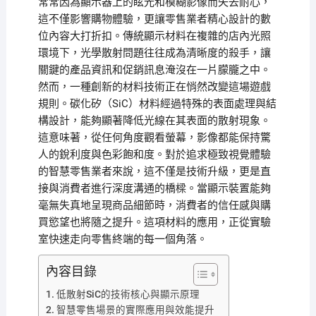
常常因為顯示器上的眩光和模糊影像而失去耐心，
這不僅影響購物體驗，更讓零售業者精心設計的數
位內容大打折扣。傳統顯示材料在複雜的店內光照
環境下，光學散射問題往往成為清晰度的殺手，讓
關鍵的產品資訊和促銷訊息淹沒在一片朦朧之中。
然而，一種創新的材料技術正在悄然改變這場遊戲
規則。碳化矽（SiC）材料經過特殊的表面處理與結
構設計，能夠顯著降低光線在其表面的散射現象。
這意味著，從任何角度觀看螢幕，影像都能保持驚
人的銳利度與色彩飽和度。對於追求極致視覺體驗
的智慧零售業者來說，這不僅是技術升級，更是直
接與消費者進行深度溝通的橋樑。當顯示裝置能夠
毫無失真地呈現商品細節時，消費者的信任感與購
買慾望也將隨之提升。這項材料的應用，正從實驗
室快速走向零售終端的每一個角落。
內容目錄
低散射SiC的技術核心與顯示原理
智慧零售場景的實際應用與效能提升