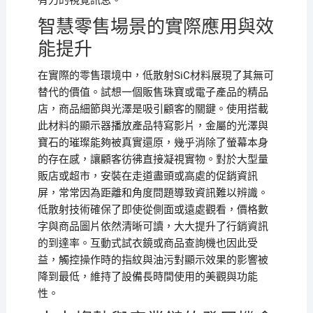
有力的視覺訊息。
智慧零售場景的實際應用與效
能提升
在實際的零售環境中，低散射SiC材料展現了其無可
替代的價值。試想一個販售珠寶或電子產品的精品
店，商品細節與光澤是吸引顧客的關鍵。使用搭載
此材料的顯示器播放產品特寫影片，金屬的光澤與
寶石的璀璨能夠被真實還原，幾乎消除了螢幕本身
的存在感，讓顧客彷彿直接凝視實物。對於大型量
販店或超市，安裝在走道盡頭或高處的促銷資訊
屏，常常因為距離和角度問題導致資訊難以辨識。
低散射技術確保了即使從側面或遠處觀看，價格數
字與商品圖片依然清晰可讀，大大提升了行銷資訊
的到達率。互動式試衣鏡或商品查詢機也因此受
益，觸控操作時的指紋與油污對顯示效果的影響被
降到最低，維持了設備長時間使用的美觀與功能
性。