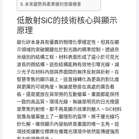
未來趨勢與產業鏈的發展機會
低散射SiC的技術核心與顯示
原理
碳化矽本身具有優異的物理化學穩定性，但其在顯
示領域的突破關鍵在於對光路的精準控制。透過奈
米級別的結構工程，材料表面形成了遠小於可見光
波長的微結構。這些結構能夠有效地引導光線，減
少光子在材料內部與界面間的無序反射與折射。在
智慧零售的顯示器上，這直接轉化為更高的對比度
與更廣的可視角度。無論是懸掛在高處的廣告看
板，還是擺放在貨架旁的互動螢幕，畫面都能保持
一致的高品質。環境光線，無論是明亮的日光燈還
是聚焦的射燈，都不再是顯示效果的敵人。SiC材料
就像為螢幕披上了一層隱形的盔甲，將干擾光線巧
妙化解，確保顯示內容始終是畫面的唯一主角。這
項技術讓數位標牌在複雜光環境中依然能傳遞強而