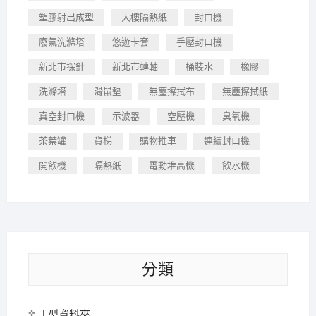
塑膠射出成型
大樓隔熱紙
封口機
廢氣洗滌塔
悠遊卡套
手壓封口機
新北市探針
新北市轉軸
桶裝水
橡膠
洗滌塔
滑鼠墊
無塵擦拭布
無塵擦拭紙
真空封口機
示波器
空壓機
臭氧機
茶葉罐
貨梯
購物推車
連續封口機
開飲機
隔熱紙
電動堆高機
飲水機
分類
L型資料夾