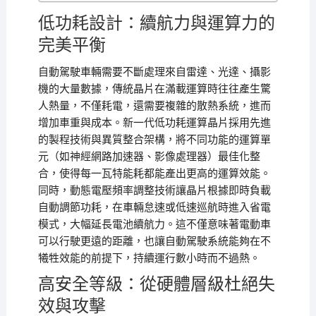
低功耗設計：續航力與運算力的
完美平衡
自動駕駛車輛需要不斷處理來自雷達、光達、攝影
機的大量數據，傳統晶片在滿載運算時往往產生驚
人熱量，不僅耗電，還需要複雜的散熱系統，進而
增加車重與成本。新一代低功耗運算晶片採用先進
的製程技術與異質整合架構，將不同功能的運算單
元（如神經網路加速器、影像處理器）最佳化整
合，使得每一瓦特能耗都能產出更高的運算效能。
同時，動態電壓頻率調整技術讓晶片根據即時負載
自動調節功耗，在車輛怠速或低速巡航時進入省電
模式，大幅延長電池續航力。這不僅意味著電動車
可以行駛更遠的距離，也讓自動駕駛系統能夠在不
犧牲效能的前提下，持續運行數小時而不過熱。
高安全等級：從硬體層級杜絕失
效與攻擊