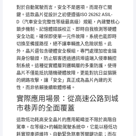
對於自動駕駛而言，安全不是選項，而是存亡關
鍵。這款晶片從設計之初便遵循ISO 26262 ASIL-
D（汽車安全完整性等級最高級）規範，內建雙核心
鎖步機制、記憶體錯誤校正、即時自我檢測等硬體
安全功能，確保即使單一元件故障，系統也能即時
切換至備援路徑，絕不讓車輛進入危險狀態。此
外，晶片還包含硬體安全模組，專門處理加密金鑰
與身份驗證，防止駭客透過通訊埠遠端入侵車輛控
制系統。這種從實體層到邏輯層的多重防護，使得
晶片不僅能抵抗隨機硬體故障，更能對抗日益猖獗
的網路攻擊，讓「安全」真正成為晶片內建的天
性，而非依賴後續軟體修補。
實際應用場景：從高速公路到城
市巷弄的全面覆蓋
這款低功耗高安全晶片的應用範疇並不限於高階自
駕車。在等級2+的輔助駕駛系統中，它能以極低功
耗實現車道維持、自動緊急煞車等關鍵功能；而在