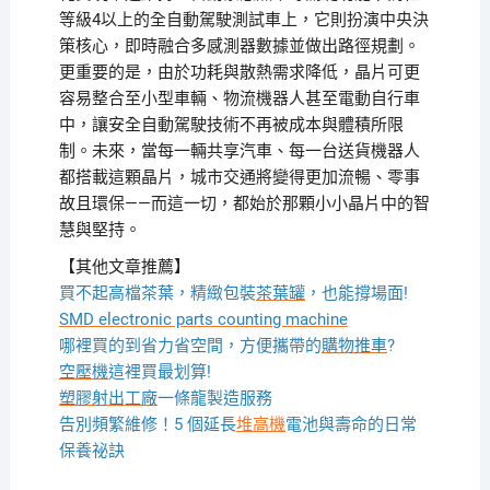
等級4以上的全自動駕駛測試車上，它則扮演中央決
策核心，即時融合多感測器數據並做出路徑規劃。
更重要的是，由於功耗與散熱需求降低，晶片可更
容易整合至小型車輛、物流機器人甚至電動自行車
中，讓安全自動駕駛技術不再被成本與體積所限
制。未來，當每一輛共享汽車、每一台送貨機器人
都搭載這顆晶片，城市交通將變得更加流暢、零事
故且環保——而這一切，都始於那顆小小晶片中的智
慧與堅持。
【其他文章推薦】
買不起高檔茶葉，精緻包裝
茶葉罐
，也能撐場面!
SMD electronic parts counting machine
哪裡買的到省力省空間，方便攜帶的
購物推車
?
空壓機
這裡買最划算!
塑膠射出工廠
一條龍製造服務
告別頻繁維修！5 個延長
堆高機
電池與壽命的日常
保養祕訣