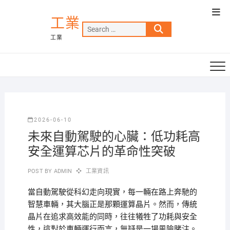
Skip
Top
to
工業
Men
Search
content
工業
…
2026-06-10
未來自動駕駛的心臟：低功耗高
安全運算芯片的革命性突破
POST BY
ADMIN
工業資訊
當自動駕駛從科幻走向現實，每一輛在路上奔馳的
智慧車輛，其大腦正是那顆運算晶片。然而，傳統
晶片在追求高效能的同時，往往犧牲了功耗與安全
性，這對於車輛運行而言，無疑是一場風險賭注。