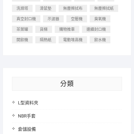
洗滌塔
滑鼠墊
無塵擦拭布
無塵擦拭紙
真空封口機
示波器
空壓機
臭氧機
茶葉罐
貨梯
購物推車
連續封口機
開飲機
隔熱紙
電動堆高機
飲水機
分類
L型資料夾
NBR手套
倉儲設備