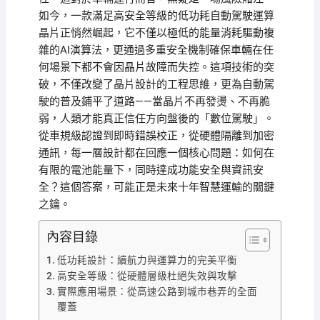
如今，一款滿足高安全等級的低功耗自動駕駛運算
晶片正悄然崛起，它不僅以極低的能量消耗驅動複
雜的AI演算法，更通過多重安全機制確保車輛在任
何場景下都不會因晶片故障而失控。這項技術的突
破，不僅改變了晶片設計的工程思維，更為自動駕
駛的普及鋪平了道路——當晶片不再發燙、不再脆
弱，人類才能真正信任方向盤後的「數位駕駛」。
從車規級認證到即時錯誤校正，從硬體隔離到加密
通訊，每一層設計都在回應一個核心問題：如何在
有限的電池能量下，同時達成功能安全與資訊安
全？這個答案，可能正是未來十年智慧運輸的關鍵
之鑰。
內容目錄
低功耗設計：續航力與運算力的完美平衡
高安全等級：從硬體層級杜絕失效與攻擊
實際應用場景：從高速公路到城市巷弄的全面
覆蓋