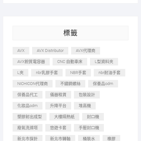
標籤
AVX
AVX Distributor
AVX代理商
AVX鉭質電容器
CNC 自動車床
L型資料夾
L夾
nbr乳膠手套
NBR手套
nbr耐油手套
NICHICON代理商
不鏽鋼螺絲
保養品odm
保養品代工
儀器租賃
包裝設計
化妝品odm
升降平台
堆高機
塑膠射出成型
大樓隔熱紙
封口機
廢氣洗滌塔
悠遊卡套
手壓封口機
新北市探針
新北市轉軸
桶裝水
橡膠