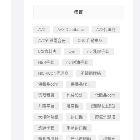
標籤
AVX
AVX Distributor
AVX代理商
AVX鉭質電容器
CNC 自動車床
L型資料夾
L夾
nbr乳膠手套
端
NBR手套
nbr耐油手套
NICHICON代理商
不鏽鋼螺絲
律
保養品odm
保養品代工
儀器租賃
包裝設計
化妝品odm
升降平台
堆高機
塑膠射出成型
大樓隔熱紙
封口機
廢氣洗滌塔
悠遊卡套
手壓封口機
新北市探針
新北市轉軸
桶裝水