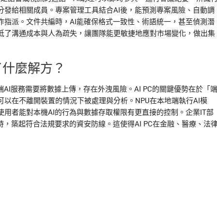
分發給相關成員。專案管理工具結合AI後，能預測專案風險、自動調
作指派。文件共編時，AI能確保格式一致性、術語統一，甚至偵測潛
低了溝通成本與人為疏失，讓團隊能更敏捷地應對市場變化，做出集
了什麼解方？
AI服務需要將數據上傳，存在外洩風險。AI PC的關鍵優勢在於「
以在不離開裝置的情況下被處理與分析。NPU在本地端執行AI模
用者能對本機AI的行為與數據存取權限有更直接的控制。企業IT部
，築起符合法規要求的資安防線。這使得AI PC在金融、醫療、法