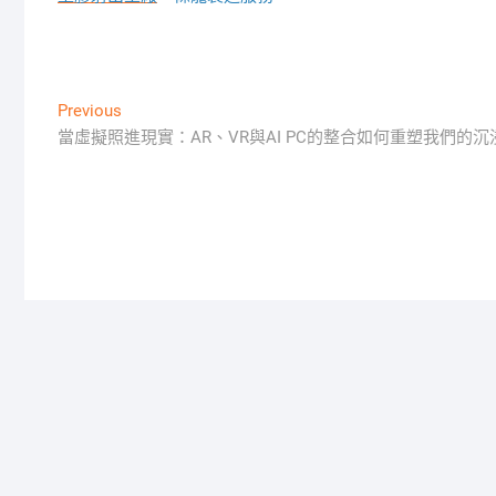
文
Previous
Previous
post:
當虛擬照進現實：AR、VR與AI PC的整合如何重塑我們的
章
導
覽