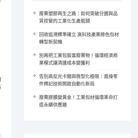
於
廢棄塑膠再生之路：如何突破分選與品
質控管的工業化生產瓶頸
回收追溯標準確立 高科技產業綠色包材
轉型新契機
別再把工業包裝當廢棄物！循環經濟商
業模式讓清運成本變獲利
告別高反光卡關與微型化極限：直接零
調
件標記技術開啟自動化新局
格
廢棄膠膜變黃金！工業包材循環革命打
造永續供應鏈
行