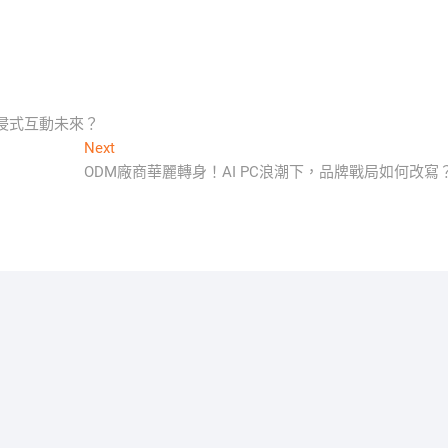
沉浸式互動未來？
Next
Next
post:
ODM廠商華麗轉身！AI PC浪潮下，品牌戰局如何改寫