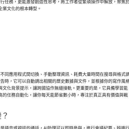
理例行任務，更能激發創造性思考，將工作者從繁瑣操作中解放，聚焦
企業文化的根本轉型。
們在不同應用程式間切換、手動整理資訊、耗費大量時間在搜尋與格式
寫報告時，它可以自動調出相關的歷史數據與文件，並根據你的寫作風
與文化背景提示，讓跨國協作無縫接軌。更重要的是，它具備學習能
高的任務自動化，讓你每天能節省數小時，專注於真正具有價值與戰
變？
只是語音或視訊的通話，AI助理可以即時參與，進行會議紀要、辨識