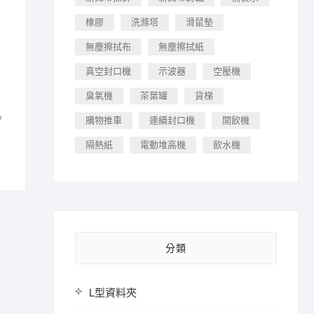
橡膠
洗滌塔
滑鼠墊
無塵擦拭布
無塵擦拭紙
真空封口機
示波器
空壓機
臭氧機
茶葉罐
貨梯
？
購物推車
連續封口機
開飲機
隔熱紙
電動堆高機
飲水機
分類
L型資料夾