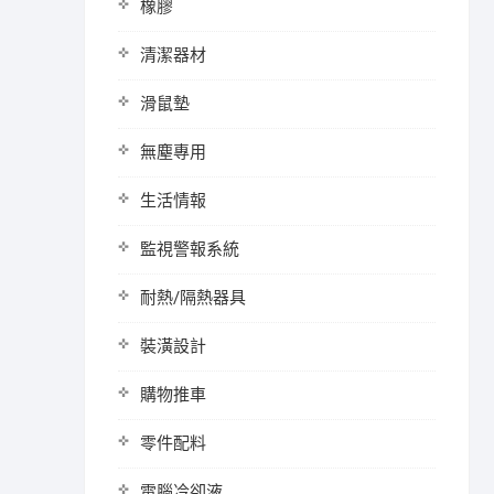
橡膠
清潔器材
滑鼠墊
無塵專用
生活情報
監視警報系統
耐熱/隔熱器具
裝潢設計
購物推車
零件配料
電腦冷卻液