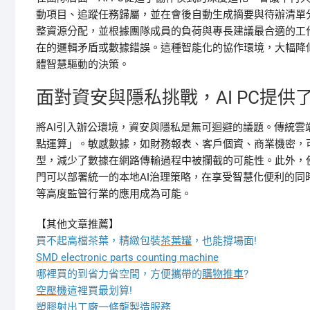
動項目、追蹤任務歸屬，並在會後自動生成摘要與待辦清單
整資源分配，並根據團隊成員的負荷與專長建議最合適的工
在的邏輯矛盾或數據錯誤。這種智能化的協作環境，大幅降
體智慧驅動的決策。
面對資安與隱私挑戰，AI PC提供
將AI引入辦公環境，資安與隱私是無可迴避的議題。傳統雲端
點運算」。敏感數據，如財務報表、客戶個資、商業機密，可
型，減少了數據在網路傳輸過程中被攔截的可能性。此外，使
門可以部署統一的本地AI治理策略，在享受智慧化便利的同時
等高度監管行業的應用成為可能。
【其他文章推薦】
買不起高檔茶葉，精緻包裝
茶葉罐
，也能撐場面!
SMD electronic parts counting machine
哪裡買的到省力省空間，方便攜帶的
購物推車
?
空壓機
這裡買最划算!
塑膠射出工廠
一條龍製造服務