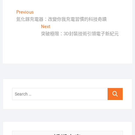
文
Previous
Previous
post:
氮化鎵充電器：改變你我充電習慣的科技奇蹟
章
Next
Next
導
post:
突破極限：3D封裝技術引領電子新紀元
覽
Search
…