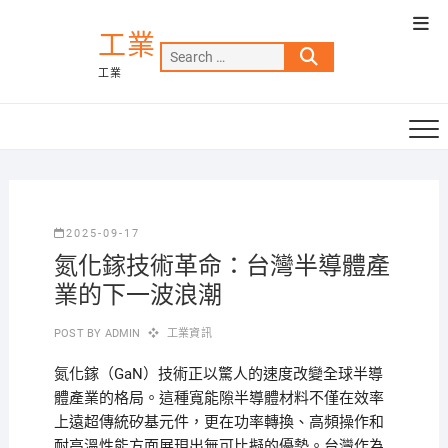
Skip
Top
to
工業
Men
Search
content
工業
…
2025-09-17
氮化鎵技術革命：台灣半導體產
業的下一波浪潮
POST BY
ADMIN
工業資訊
氮化鎵（GaN）技術正以驚人的速度改變全球半導
體產業的格局。這種寬能隙半導體材料不僅在效率
上遠超傳統矽基元件，更在功率轉換、高頻操作和
耐高溫性能方面展現出無可比擬的優勢。台灣作為