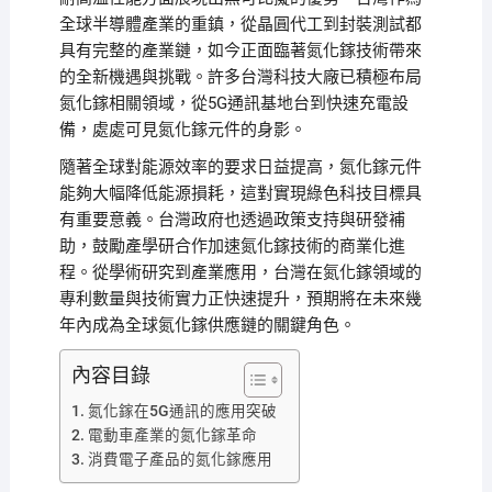
全球半導體產業的重鎮，從晶圓代工到封裝測試都
具有完整的產業鏈，如今正面臨著氮化鎵技術帶來
的全新機遇與挑戰。許多台灣科技大廠已積極布局
氮化鎵相關領域，從5G通訊基地台到快速充電設
備，處處可見氮化鎵元件的身影。
隨著全球對能源效率的要求日益提高，氮化鎵元件
能夠大幅降低能源損耗，這對實現綠色科技目標具
有重要意義。台灣政府也透過政策支持與研發補
助，鼓勵產學研合作加速氮化鎵技術的商業化進
程。從學術研究到產業應用，台灣在氮化鎵領域的
專利數量與技術實力正快速提升，預期將在未來幾
年內成為全球氮化鎵供應鏈的關鍵角色。
內容目錄
氮化鎵在5G通訊的應用突破
電動車產業的氮化鎵革命
消費電子產品的氮化鎵應用