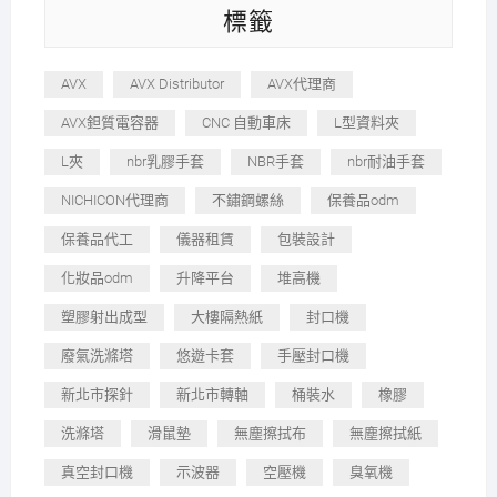
標籤
AVX
AVX Distributor
AVX代理商
AVX鉭質電容器
CNC 自動車床
L型資料夾
L夾
nbr乳膠手套
NBR手套
nbr耐油手套
NICHICON代理商
不鏽鋼螺絲
保養品odm
保養品代工
儀器租賃
包裝設計
化妝品odm
升降平台
堆高機
塑膠射出成型
大樓隔熱紙
封口機
廢氣洗滌塔
悠遊卡套
手壓封口機
新北市探針
新北市轉軸
桶裝水
橡膠
洗滌塔
滑鼠墊
無塵擦拭布
無塵擦拭紙
真空封口機
示波器
空壓機
臭氧機