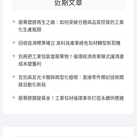
近期文章
廢棄塑膠再生之路：如何突破分選與品質控管的工業
化生產瓶頸
回收追溯標準確立 高科技產業綠色包材轉型新契機
別再把工業包裝當廢棄物！循環經濟商業模式讓清運
成本變獲利
告別高反光卡關與微型化極限：直接零件標記技術開
啟自動化新局
廢棄膠膜變黃金！工業包材循環革命打造永續供應鏈