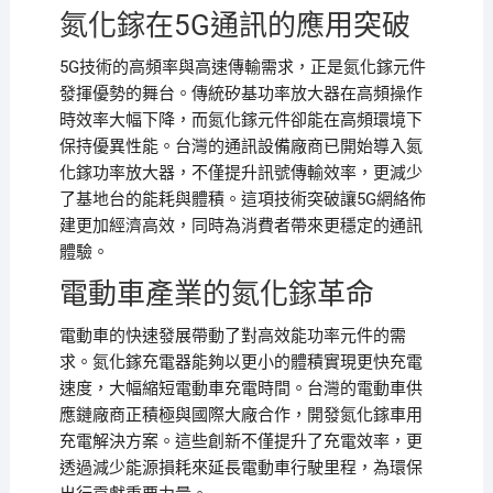
氮化鎵在5G通訊的應用突破
5G技術的高頻率與高速傳輸需求，正是氮化鎵元件
發揮優勢的舞台。傳統矽基功率放大器在高頻操作
時效率大幅下降，而氮化鎵元件卻能在高頻環境下
保持優異性能。台灣的通訊設備廠商已開始導入氮
化鎵功率放大器，不僅提升訊號傳輸效率，更減少
了基地台的能耗與體積。這項技術突破讓5G網絡佈
建更加經濟高效，同時為消費者帶來更穩定的通訊
體驗。
電動車產業的氮化鎵革命
電動車的快速發展帶動了對高效能功率元件的需
求。氮化鎵充電器能夠以更小的體積實現更快充電
速度，大幅縮短電動車充電時間。台灣的電動車供
應鏈廠商正積極與國際大廠合作，開發氮化鎵車用
充電解決方案。這些創新不僅提升了充電效率，更
透過減少能源損耗來延長電動車行駛里程，為環保