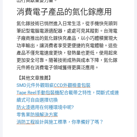
出行貢獻重要力量。
消費電子產品的氮化鎵應用
氮化鎵技術已悄然進入日常生活，從手機快充頭到
筆記型電腦電源適配器，處處可見其蹤影。台灣電
子廠商推出的氮化鎵快充產品，以小巧體積實現大
功率輸出，讓消費者享受更便捷的充電體驗。這些
產品不僅充電速度更快，發熱量也更低，使用起來
更加安全可靠。隨著技術成熟與成本下降，氮化鎵
元件將在消費電子領域獲得更廣泛應用。
【其他文章推薦】
SMD元件外觀瑕疵
CCD外觀檢查包裝
Tape Reel手動包裝機
配合載帶之特性，間斷式或連
續式可自由選擇切換
防火漆
適用在何種環境中呢?
零售業
防損解決方案
消防工程
設計與施工標準，你準備好了嗎？