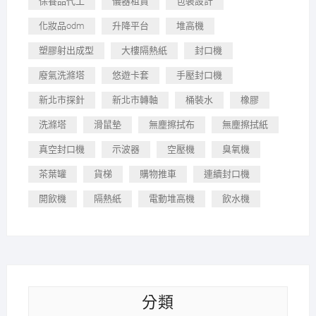
保養品代工
儀器租賃
包裝設計
化妝品odm
升降平台
堆高機
塑膠射出成型
大樓隔熱紙
封口機
廢氣洗滌塔
悠遊卡套
手壓封口機
新北市探針
新北市轉軸
桶裝水
橡膠
洗滌塔
滑鼠墊
無塵擦拭布
無塵擦拭紙
真空封口機
示波器
空壓機
臭氧機
茶葉罐
貨梯
購物推車
連續封口機
開飲機
隔熱紙
電動堆高機
飲水機
分類