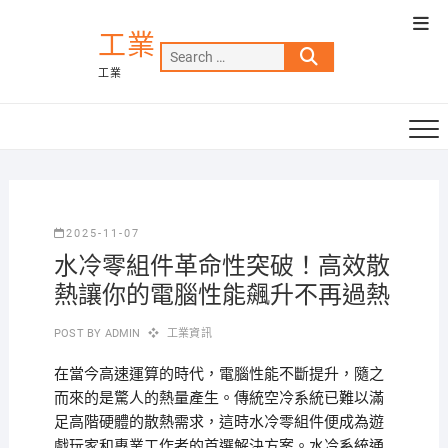
Skip
Top
to
工業
Men
Search
content
工業
…
2025-11-07
水冷零組件革命性突破！高效散
熱讓你的電腦性能飆升不再過熱
POST BY
ADMIN
工業資訊
在當今高速運算的時代，電腦性能不斷提升，隨之
而來的是驚人的熱量產生。傳統空冷系統已難以滿
足高階硬體的散熱需求，這時水冷零組件便成為遊
戲玩家和專業工作者的首選解決方案。水冷系統通