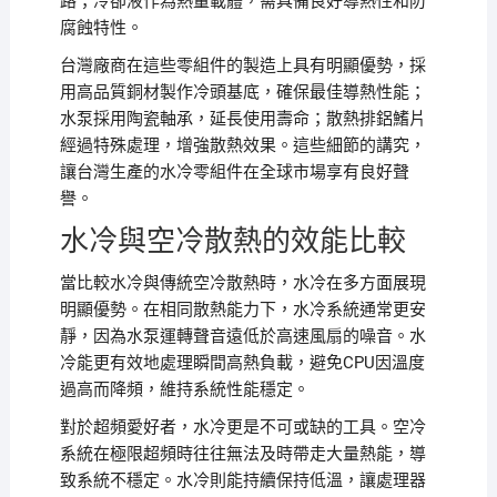
路；冷卻液作為熱量載體，需具備良好導熱性和防
腐蝕特性。
台灣廠商在這些零組件的製造上具有明顯優勢，採
用高品質銅材製作冷頭基底，確保最佳導熱性能；
水泵採用陶瓷軸承，延長使用壽命；散熱排鋁鰭片
經過特殊處理，增強散熱效果。這些細節的講究，
讓台灣生產的水冷零組件在全球市場享有良好聲
譽。
水冷與空冷散熱的效能比較
當比較水冷與傳統空冷散熱時，水冷在多方面展現
明顯優勢。在相同散熱能力下，水冷系統通常更安
靜，因為水泵運轉聲音遠低於高速風扇的噪音。水
冷能更有效地處理瞬間高熱負載，避免CPU因溫度
過高而降頻，維持系統性能穩定。
對於超頻愛好者，水冷更是不可或缺的工具。空冷
系統在極限超頻時往往無法及時帶走大量熱能，導
致系統不穩定。水冷則能持續保持低溫，讓處理器