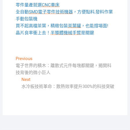
零件量產就選
CNC車床
全自動
SMD電子零件技術機器
，方便點料,發料作業
手動包裝機
買不起高檔茶葉，精緻包裝
茶葉罐
，也能撐場面!
晶片良率衝上去！
半導體機械手臂
是關鍵
文
Previous
Previous
post:
電子世界的積木：離散式元件每塊都關鍵，揭開科
章
技背後的微小巨人
導
Next
Next
覽
post:
水冷板技術革命：散熱效率提升300%的科技突破