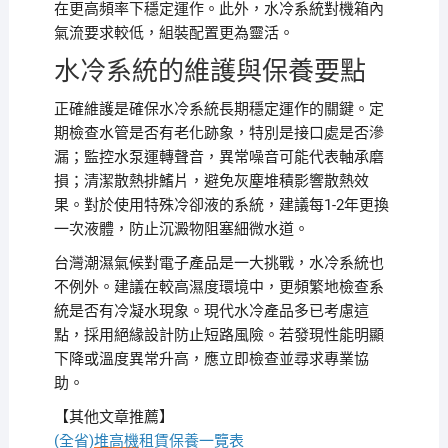
在更高頻率下穩定運作。此外，水冷系統對機箱內
氣流要求較低，組裝配置更為靈活。
水冷系統的維護與保養要點
正確維護是確保水冷系統長期穩定運作的關鍵。定
期檢查水管是否有老化跡象，特別是接口處是否滲
漏；監控水泵運轉聲音，異常噪音可能代表軸承磨
損；清潔散熱排鰭片，避免灰塵堆積影響散熱效
果。對於使用特殊冷卻液的系統，建議每1-2年更換
一次液體，防止沉澱物阻塞細微水道。
台灣潮濕氣候對電子產品是一大挑戰，水冷系統也
不例外。建議在較高濕度環境中，更頻繁地檢查系
統是否有冷凝水現象。現代水冷產品多已考慮這
點，採用絕緣設計防止短路風險。若發現性能明顯
下降或溫度異常升高，應立即檢查並尋求專業協
助。
【其他文章推薦】
(全省)
堆高機
租賃保養一覽表