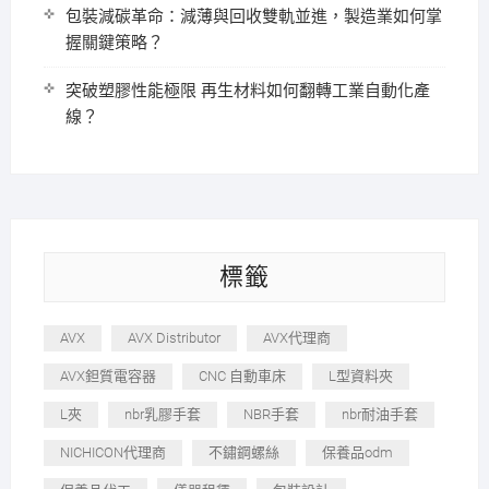
包裝減碳革命：減薄與回收雙軌並進，製造業如何掌
握關鍵策略？
突破塑膠性能極限 再生材料如何翻轉工業自動化產
線？
標籤
AVX
AVX Distributor
AVX代理商
AVX鉭質電容器
CNC 自動車床
L型資料夾
L夾
nbr乳膠手套
NBR手套
nbr耐油手套
NICHICON代理商
不鏽鋼螺絲
保養品odm