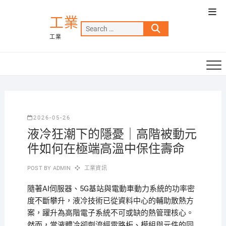
Skip
Top
to
工業
Men
Search
content
工業
…
2026-05-26
液冷狂潮下的隱憂｜高階被動元
件如何在極端高溫中保住壽命
POST BY
ADMIN
工業資訊
隨著AI伺服器、5G基站與電動車動力系統的功率密
度不斷攀升，液冷技術已從資料中心的輔助散熱方
案，躍升為高階電子系統不可或缺的熱管理核心。
然而，當液體冷卻劑流經電路板、模組與元件的同