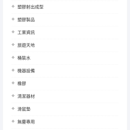
塑膠射出成型
塑膠製品
工業資訊
旅遊天地
桶裝水
機器設備
橡膠
清潔器材
滑鼠墊
無塵專用