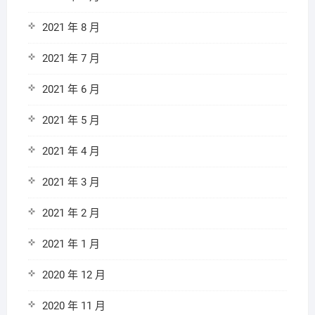
2021 年 8 月
2021 年 7 月
2021 年 6 月
2021 年 5 月
2021 年 4 月
2021 年 3 月
2021 年 2 月
2021 年 1 月
2020 年 12 月
2020 年 11 月