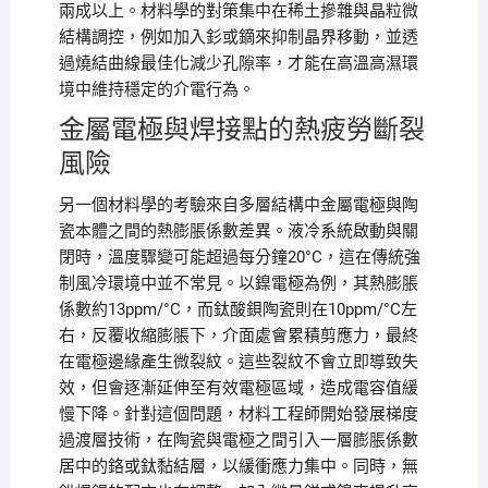
兩成以上。材料學的對策集中在稀土摻雜與晶粒微
結構調控，例如加入釤或鏑來抑制晶界移動，並透
過燒結曲線最佳化減少孔隙率，才能在高溫高濕環
境中維持穩定的介電行為。
金屬電極與焊接點的熱疲勞斷裂
風險
另一個材料學的考驗來自多層結構中金屬電極與陶
瓷本體之間的熱膨脹係數差異。液冷系統啟動與關
閉時，溫度驟變可能超過每分鐘20°C，這在傳統強
制風冷環境中並不常見。以鎳電極為例，其熱膨脹
係數約13ppm/°C，而鈦酸鋇陶瓷則在10ppm/°C左
右，反覆收縮膨脹下，介面處會累積剪應力，最終
在電極邊緣產生微裂紋。這些裂紋不會立即導致失
效，但會逐漸延伸至有效電極區域，造成電容值緩
慢下降。針對這個問題，材料工程師開始發展梯度
過渡層技術，在陶瓷與電極之間引入一層膨脹係數
居中的鉻或鈦黏結層，以緩衝應力集中。同時，無