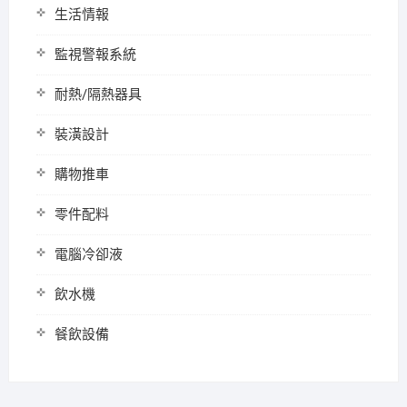
生活情報
監視警報系統
耐熱/隔熱器具
裝潢設計
購物推車
零件配料
電腦冷卻液
飲水機
餐飲設備