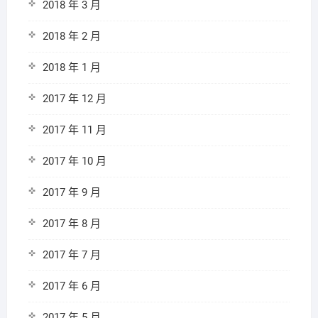
2018 年 3 月
2018 年 2 月
2018 年 1 月
2017 年 12 月
2017 年 11 月
2017 年 10 月
2017 年 9 月
2017 年 8 月
2017 年 7 月
2017 年 6 月
2017 年 5 月