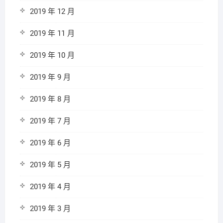
2019 年 12 月
2019 年 11 月
2019 年 10 月
2019 年 9 月
2019 年 8 月
2019 年 7 月
2019 年 6 月
2019 年 5 月
2019 年 4 月
2019 年 3 月