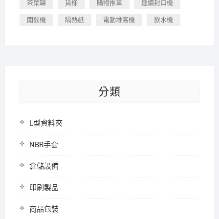
茶葉罐
貨梯
購物推車
連續封口機
開飲機
隔熱紙
電動堆高機
飲水機
分類
L型資料夾
NBR手套
倉儲設備
印刷製品
商品包裝