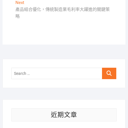
導
Next
Next
覽
post:
產品組合優化，傳統製造業毛利率大躍進的關鍵策
略
Search
…
近期文章