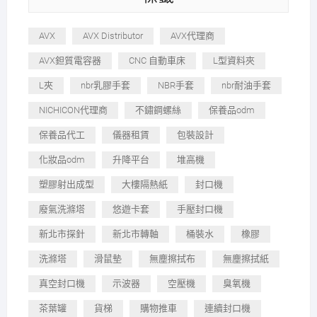
AVX
AVX Distributor
AVX代理商
AVX鉭質電容器
CNC 自動車床
L型資料夾
L夾
nbr乳膠手套
NBR手套
nbr耐油手套
NICHICON代理商
不鏽鋼螺絲
保養品odm
保養品代工
儀器租賃
包裝設計
化妝品odm
升降平台
堆高機
塑膠射出成型
大樓隔熱紙
封口機
廢氣洗滌塔
悠遊卡套
手壓封口機
新北市探針
新北市轉軸
桶裝水
橡膠
洗滌塔
滑鼠墊
無塵擦拭布
無塵擦拭紙
真空封口機
示波器
空壓機
臭氧機
茶葉罐
貨梯
購物推車
連續封口機