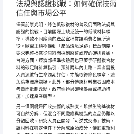
法規與認證挑戰：如何確保技術
信任與市場公平
儘管前景光明，綠色低碳複材的普及仍面臨法規與
認證的挑戰。目前國際上缺乏統一的低碳材料標
準，導致不同廠商的產品宣稱常讓消費者無所適
從。歐盟正積極推動「產品環境足跡」標章制度，
要求完整揭露從原料開採到廢棄處理的碳排數據。
台灣方面，經濟部標準檢驗局也已著手研擬複合材
料的碳足跡計算指引，預計兩年內上路。業者需投
入資源進行生命週期評估，才能取得綠色標章，避
免淪為漂綠嫌疑。此外，部分傳統材料業者因成本
考量而抵制改變，政府需透過碳稅優惠或補助措
施，加速產業轉型。
另一個關鍵是回收技術的成熟度。雖然生物基複材
可自然分解，但混合不同纖維與樹脂的產品仍難以
分類回收。研究人員正開發「可逆式交聯」技術，
讓材料在特定條件下分解成原始成分，便於重新利