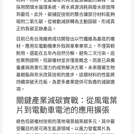
材料。同時，生產端導入再生能源驅動的製程，並
採用閉環水循環系統，將水資源消耗與廢水排放降
到最低。此外，碳捕捉技術的整合讓部分材料能夠
吸附二氧化碳，從被動減排轉為主動固碳，形成真
正的負碳足跡產品。
目前已有台灣廠商成功開發出以竹纖維為基底的複
材，應用在電動機車外殼與單車車架上，不僅質輕
耐用，還能在五年內自然分解，避免二次污染。這
些案例證明，低碳複材並非僅是概念，而是已具備
量產與商業化潛力的成熟解決方案。未來隨著生物
基樹脂與奈米改質技術的進步，這類材料的性能將
持續突破天花板，為更多產業提供可負擔的減碳選
項。
關鍵產業減碳實戰：從風電葉
片到電動車電池的應用擴張
綠色低碳複材技術的落地場景越來越多元，其中最
受矚目的是可再生能源領域。以風力發電葉片為