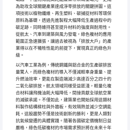
為助攻全球關鍵產業達成淨零排放的關鍵拼圖。這
項技術以植物纖維、再生塑料、碳捕捉材料等環保
原料為基礎，透過先進製程大幅降低生產過程中的
碳足跡，同時維持甚至提升材料的強度與耐用性。
從航太、汽車到建築與風力發電，綠色複材的應用
範圍正急速擴張，讓過去被視為「排放大戶」的產
業得以在不犧牲性能的前提下，實現真正的綠色升
級。
以汽車工業為例，傳統鋼鐵與鋁合金的生產碳排放
量驚人，而綠色複材的導入不僅減輕車身重量、提
升燃油效率，更能在製造端減少高達百分之四十的
二氧化碳排放。航太領域同樣受益匪淺，輕量化複
合材料讓飛機油耗大幅降低，間接貢獻全球航空業
的減碳承諾。不僅如此，建築業也開始採用這類材
料製作結構樑柱與外牆板，有效隔熱並減少空調能
耗。這股趨勢不僅是技術創新的勝利，更是人類對
抗氣候變遷的具體實踐。隨著各國碳定價機制日益
嚴格，綠色低碳複材的市場需求預計將在未來十年