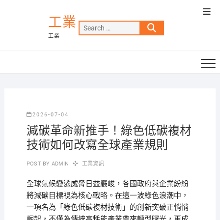
Skip
Top
to
工業
Men
Search
content
工業
…
2026-07-04
減碳革命新推手！綠色低碳複材
技術如何改寫全球產業規則
POST BY
ADMIN
工業資訊
全球氣候變遷威脅日益嚴峻，各國政府與企業紛紛
將減碳目標視為核心戰略。在這一波綠色浪潮中，
一項名為「綠色低碳複材技術」的創新突破正悄悄
崛起，不僅為傳統高耗能產業帶來轉型曙光，更成