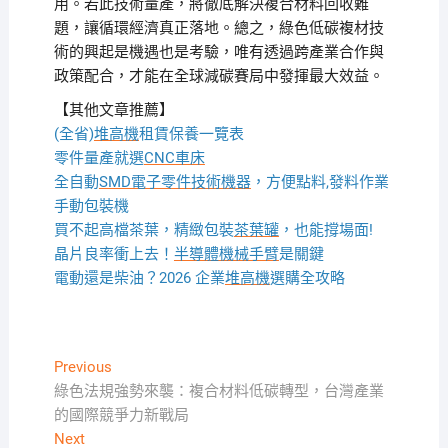
用。若此技術量產，將徹底解決複合材料回收難
題，讓循環經濟真正落地。總之，綠色低碳複材技
術的興起是機遇也是考驗，唯有透過跨產業合作與
政策配合，才能在全球減碳賽局中發揮最大效益。
【其他文章推薦】
(全省)
堆高機
租賃保養一覽表
零件量產就選
CNC車床
全自動
SMD電子零件技術機器
，方便點料,發料作業
手動包裝機
買不起高檔茶葉，精緻包裝
茶葉罐
，也能撐場面!
晶片良率衝上去！
半導體機械手臂
是關鍵
電動還是柴油？2026 企業
堆高機
選購全攻略
文
Previous
Previous
post:
綠色法規強勢來襲：複合材料低碳轉型，台灣產業
章
的國際競爭力新戰局
導
Next
Next