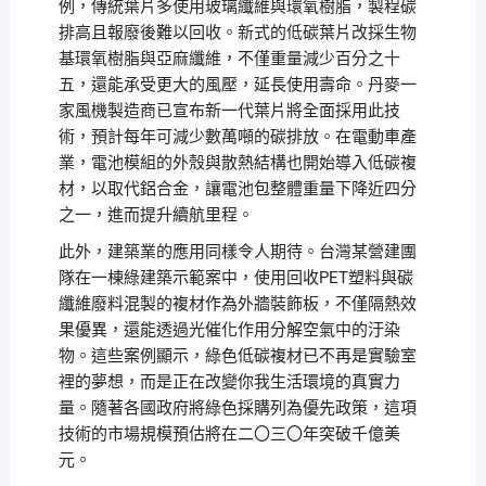
例，傳統葉片多使用玻璃纖維與環氧樹脂，製程碳
排高且報廢後難以回收。新式的低碳葉片改採生物
基環氧樹脂與亞麻纖維，不僅重量減少百分之十
五，還能承受更大的風壓，延長使用壽命。丹麥一
家風機製造商已宣布新一代葉片將全面採用此技
術，預計每年可減少數萬噸的碳排放。在電動車產
業，電池模組的外殼與散熱結構也開始導入低碳複
材，以取代鋁合金，讓電池包整體重量下降近四分
之一，進而提升續航里程。
此外，建築業的應用同樣令人期待。台灣某營建團
隊在一棟綠建築示範案中，使用回收PET塑料與碳
纖維廢料混製的複材作為外牆裝飾板，不僅隔熱效
果優異，還能透過光催化作用分解空氣中的汙染
物。這些案例顯示，綠色低碳複材已不再是實驗室
裡的夢想，而是正在改變你我生活環境的真實力
量。隨著各國政府將綠色採購列為優先政策，這項
技術的市場規模預估將在二〇三〇年突破千億美
元。