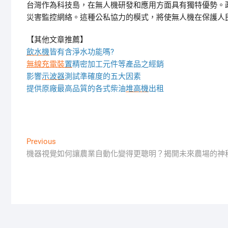
台灣作為科技島，在無人機研發和應用方面具有獨特優勢。
災害監控網絡。這種公私協力的模式，將使無人機在保護人
【其他文章推薦】
飲水機
皆有含淨水功能嗎?
無線充電裝
置
精密加工元件等產品之經銷
影響
示波器
測試準確度的五大因素
提供原廠最高品質的各式柴油
堆高機
出租
文
Previous
Previous
post:
機器視覺如何讓農業自動化變得更聰明？揭開未來農場的神
章
導
覽