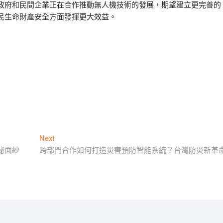
政府和民間企業正在合作推動無人機技術的發展，期望建立更完善的
民生命財產安全方面發揮更大效益。
Next
Next
post:
秘面紗
跨部門合作如何打造災害預防智能系統？台灣防災新革