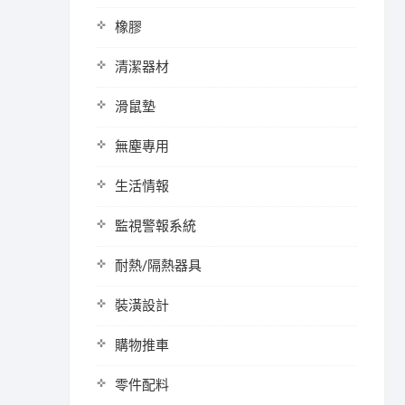
橡膠
清潔器材
滑鼠墊
無塵專用
生活情報
監視警報系統
耐熱/隔熱器具
裝潢設計
購物推車
零件配料