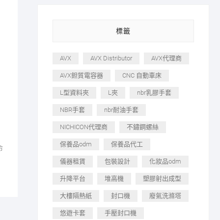
標籤
AVX
AVX Distributor
AVX代理商
AVX鉭質電容器
CNC 自動車床
L型資料夾
L夾
nbr乳膠手套
NBR手套
nbr耐油手套
NICHICON代理商
不鏽鋼螺絲
保養品odm
保養品代工
命
儀器租賃
包裝設計
化妝品odm
升降平台
堆高機
塑膠射出成型
大樓隔熱紙
封口機
廢氣洗滌塔
悠遊卡套
手壓封口機