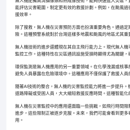
無人機配備高清攝像頭和熱成像技術，能夠快速進入災區，
能評估災害範圍，制定更有效的救援計劃。例如，在颱風過
援效率。
除了搜救，無人機在災害預防方面也扮演重要角色。通過定
險。這種預警系統對於台灣這樣多地震和颱風的地區尤其重
無人機技術的進步還體現在其自主飛行能力上。現代無人機
監控工作。這種特性在災區通訊設施受損時顯得尤為關鍵，
環保監測是無人機應用的另一重要領域。在化學洩漏或核事
避免人員暴露在危險環境中。這種應用不僅保護了救援人員
隨著AI技術的整合，無人機的災害監控能力將進一步提升
道路障礙或受困人員，大大縮短救援反應時間。這種智能化
無人機在災害監控中的應用還面臨一些挑戰，如飛行時間限
進步，這些限制正被逐步克服。未來，我們可能會看到更多
用。