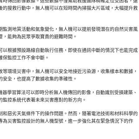
實時傳回影像數據。這些數據不僅幫助救援團隊精確定位受困者，還
後的搜救行動中，無人機可以在短時間內掃描大片區域，大幅提升救
期監測地質活動和氣象變化，無人機可以提前發現潛在的自然災害風
要，能夠為民眾爭取寶貴的避難時間。
可以根據預設路線自動執行任務，即使在通訊中斷的情況下也能完成
確保監控工作不會中斷。
故等環境災害中，無人機可以安全地接近污染源，收集樣本和數據，
的安全，也提高了數據收集的準確性。
。機器學習算法可以即時分析無人機傳回的影像，自動識別受損建築、
的監控系統代表著未來災害應對的新方向。
制和惡劣天氣條件下的操作問題。然而，隨著電池技術和材料科學的
專為災害監控設計的無人機型號，進一步強化其在緊急情況下的作