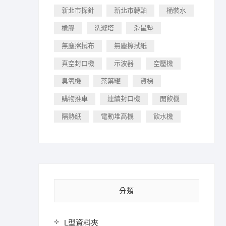
新北市探針
新北市轉軸
桶裝水
橡膠
洗滌塔
滑鼠墊
無塵擦拭布
無塵擦拭紙
真空封口機
示波器
空壓機
臭氧機
茶葉罐
貨梯
購物推車
連續封口機
開飲機
隔熱紙
電動堆高機
飲水機
分類
L型資料夾