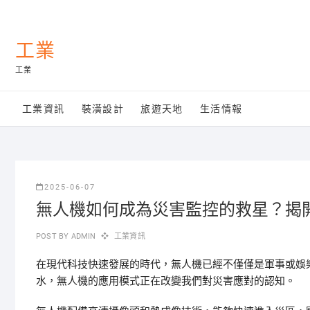
Skip
to
content
工業
工業
工業資訊
裝潢設計
旅遊天地
生活情報
2025-06-07
無人機如何成為災害監控的救星？揭
POST BY
ADMIN
工業資訊
在現代科技快速發展的時代，無人機已經不僅僅是軍事或娛
水，無人機的應用模式正在改變我們對災害應對的認知。