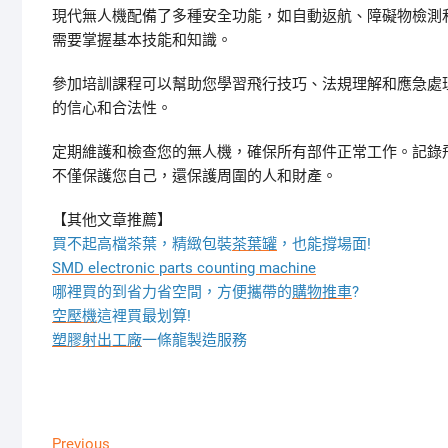
現代無人機配備了多種安全功能，如自動返航、障礙物檢測
需要掌握基本技能和知識。
參加培訓課程可以幫助您學習飛行技巧、法規理解和應急處
的信心和合法性。
定期維護和檢查您的無人機，確保所有部件正常工作。記錄飛行日
不僅保護您自己，還保護周圍的人和財產。
【其他文章推薦】
買不起高檔茶葉，精緻包裝
茶葉罐
，也能撐場面!
SMD electronic parts counting machine
哪裡買的到省力省空間，方便攜帶的
購物推車
?
空壓機
這裡買最划算!
塑膠射出工廠
一條龍製造服務
文
Previous
Previous