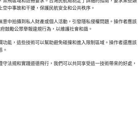
、禁飛區域和註冊要求。台灣民航局制定了詳細的指南，要求某些類
止空中事故和干擾，保護民航安全和公共秩序。
無意中拍攝到私人財產或個人活動，引發隱私侵權問題。操作者應該
。政府鼓勵公眾舉報違規行為，以維護社會和諧。
欄功能，這些技術可以幫助避免碰撞和進入限制區域。操作者還應該
態。
遵守法規和實踐道德飛行，我們可以共同享受這一技術帶來的好處，