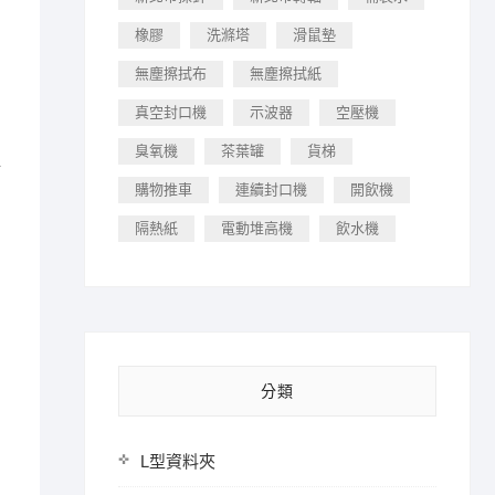
橡膠
洗滌塔
滑鼠墊
無塵擦拭布
無塵擦拭紙
真空封口機
示波器
空壓機
臭氧機
茶葉罐
貨梯
行
購物推車
連續封口機
開飲機
隔熱紙
電動堆高機
飲水機
分類
L型資料夾