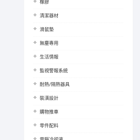
橡膠
清潔器材
滑鼠墊
無塵專用
生活情報
監視警報系統
耐熱/隔熱器具
裝潢設計
購物推車
零件配料
電腦冷卻液