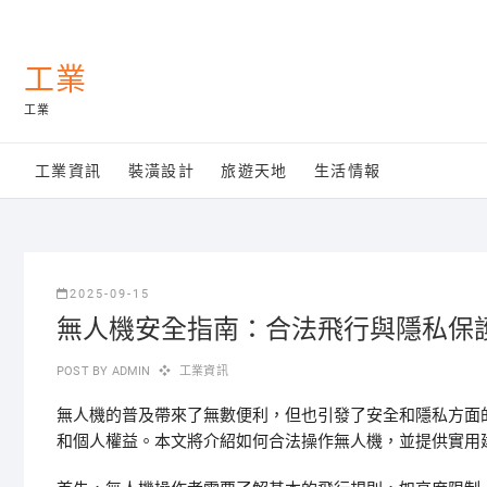
Skip
to
content
工業
工業
工業資訊
裝潢設計
旅遊天地
生活情報
2025-09-15
無人機安全指南：合法飛行與隱私保
POST BY
ADMIN
工業資訊
無人機的普及帶來了無數便利，但也引發了安全和隱私方面
和個人權益。本文將介紹如何合法操作無人機，並提供實用