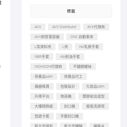
域
標籤
AVX
AVX Distributor
AVX代理商
AVX鉭質電容器
CNC 自動車床
L型資料夾
L夾
nbr乳膠手套
NBR手套
nbr耐油手套
NICHICON代理商
不鏽鋼螺絲
許
保養品odm
保養品代工
儀器租賃
包裝設計
化妝品odm
升降平台
堆高機
塑膠射出成型
大樓隔熱紙
封口機
廢氣洗滌塔
悠遊卡套
手壓封口機
新北市探針
新北市轉軸
桶裝水