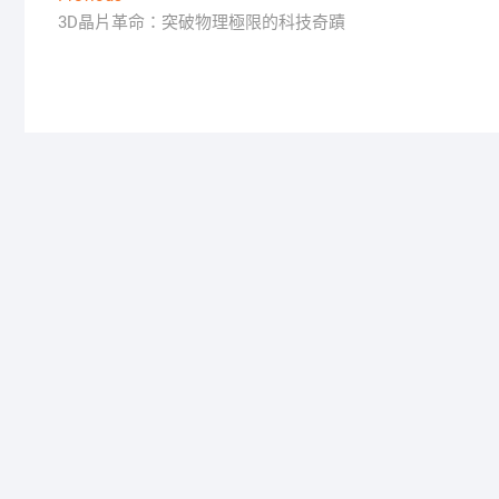
post:
3D晶片革命：突破物理極限的科技奇蹟
章
導
覽