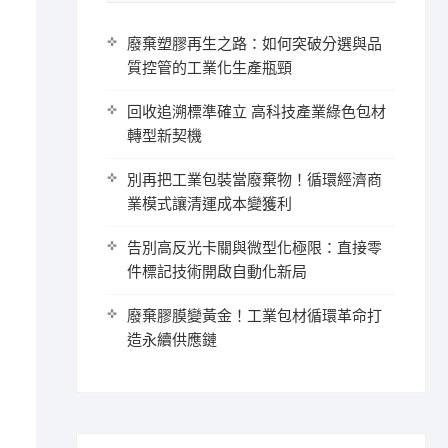
廢棄塑膠再生之路：如何突破分選與品
質控管的工業化生產瓶頸
回收追溯標準確立 高科技產業綠色包材
轉型新契機
別再把工業包裝當廢棄物！循環經濟商
業模式讓清運成本變獲利
告別高反光卡關與微型化極限：直接零
件標記技術開啟自動化新局
廢棄膠膜變黃金！工業包材循環革命打
造永續供應鏈