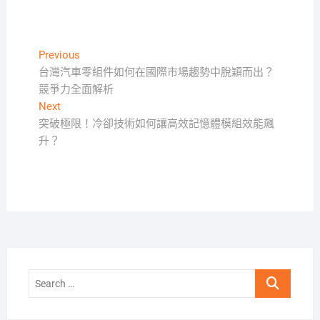
文
Previous
Previous
post:
台灣汽車零組件如何在國際市場趨勢中脫穎而出？
章
競爭力全面解析
導
Next
Next
覽
post:
突破極限！冷卻技術如何讓高效記憶體模組效能飆
升？
Search
…