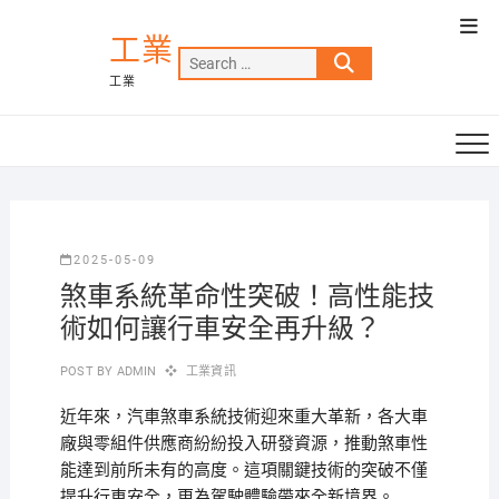
Skip
Top
to
工業
Men
Search
content
工業
…
2025-05-09
煞車系統革命性突破！高性能技
術如何讓行車安全再升級？
POST BY
ADMIN
工業資訊
近年來，汽車煞車系統技術迎來重大革新，各大車
廠與零組件供應商紛紛投入研發資源，推動煞車性
能達到前所未有的高度。這項關鍵技術的突破不僅
提升行車安全，更為駕駛體驗帶來全新境界。