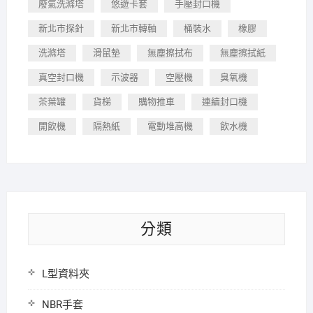
廢氣洗滌塔
悠遊卡套
手壓封口機
新北市探針
新北市轉軸
桶裝水
橡膠
洗滌塔
滑鼠墊
無塵擦拭布
無塵擦拭紙
真空封口機
示波器
空壓機
臭氧機
茶葉罐
貨梯
購物推車
連續封口機
開飲機
隔熱紙
電動堆高機
飲水機
分類
L型資料夾
NBR手套