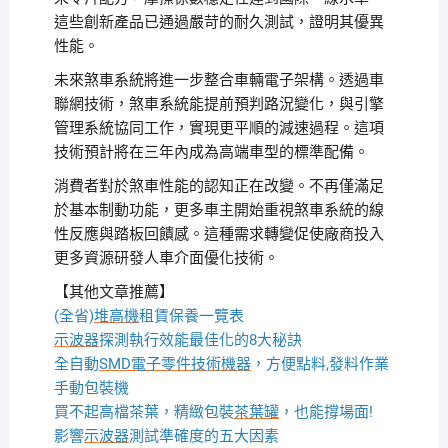
這些創新產品已通過嚴苛的耐久測試，證明其優異
性能。
未來煞車系統將進一步整合車輛電子架構。透過車
聯網技術，煞車系統能提前預判路況變化，與引擎
管理系統協同工作，實現更平順的減速過程。這項
技術預計將在三年內成為高端車型的標準配備。
消費者對於煞車性能的認知正在改變。不再僅滿足
於基本制動功能，更多車主開始重視煞車系統的線
性反應與踏板回饋感。這種需求轉變促使廠商投入
更多資源研發人車介面優化技術。
【其他文章推薦】
(全省)
堆高機
租賃保養一覽表
示波器
探測執行效能最佳化的8大秘訣
全自動
SMD電子零件技術機器
，方便點料,發料作業
手動包裝機
買不起高檔茶葉，精緻包裝
茶葉罐
，也能撐場面!
影響
示波器
測試準確度的五大因素