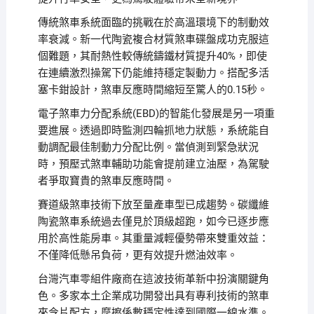
傳統煞車系統面臨的挑戰在於高溫環境下的制動效
率衰減。新一代陶瓷複合材質煞車碟盤成功克服這
個難題，其耐熱性較傳統鑄鐵材質提升40%，即使
在連續激烈操駕下仍能維持穩定製動力。搭配多活
塞卡鉗設計，煞車反應時間縮短至驚人的0.15秒。
電子煞車力分配系統(EBD)的智能化發展是另一項重
要進展。透過即時監測四輪抓地力狀態，系統能自
動調配最佳制動力分配比例。當偵測到緊急狀況
時，預壓式煞車輔助功能會提前建立油壓，為駕駛
者爭取寶貴的煞車反應時間。
賽道級煞車技術下放至量產車型已成趨勢。碳纖維
陶瓷煞車系統過去僅見於頂級超跑，如今已逐步應
用於高性能房車。其重量減輕優勢帶來雙重效益：
不僅降低懸吊負荷，更有效提升燃油效率。
台灣汽車零組件廠商在這波技術革新中扮演關鍵角
色。多家本土企業成功開發出具有專利技術的煞車
來令片配方，摩擦係數穩定性達到國際一線水準。