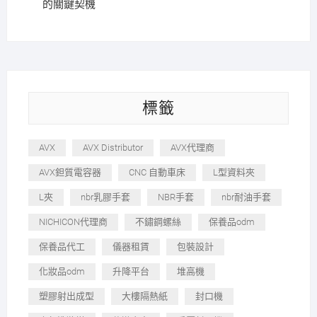
的關鍵契機
標籤
AVX
AVX Distributor
AVX代理商
AVX鉭質電容器
CNC 自動車床
L型資料夾
L夾
nbr乳膠手套
NBR手套
nbr耐油手套
NICHICON代理商
不鏽鋼螺絲
保養品odm
保養品代工
儀器租賃
包裝設計
化妝品odm
升降平台
堆高機
塑膠射出成型
大樓隔熱紙
封口機