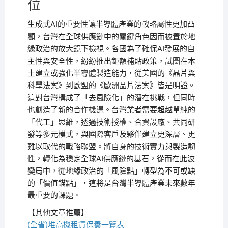
位
生成式AI的重要性讓半導體產業的戰略屬性更加凸
顯，台灣在全球供應鏈中的關鍵角色因而被置於地
緣政治的放大鏡下檢視。各國為了確保AI發展的自
主性與安全性，紛紛推出鉅額補貼政策，試圖在本
土建立或強化半導體製造能力，從美國的《晶片與
科學法案》到歐盟的《歐洲晶片法案》皆是明證。
這對台灣構成了「去風險化」的潛在挑戰，但同時
也創造了新的合作機遇。台灣業者需要超越單純的
「代工」思維，透過技術授權、合資設廠、共同研
發等多元模式，與國際客戶及夥伴建立更深層、更
難以取代的戰略聯盟。將自身的技術實力與製造韌
性，轉化為穩定全球AI供應鏈的基石，從而在此波
變局中，從地緣政治的「風險點」轉型為不可或缺
的「價值錨點」，這將是台灣半導體產業未來數年
最重要的課題。
【其他文章推薦】
(全省)
堆高機
租賃保養一覽表