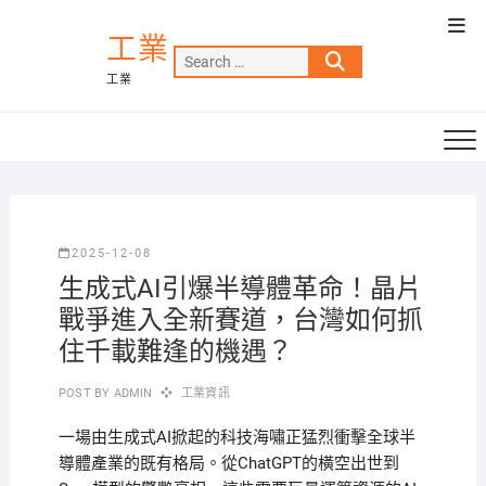
Skip
Top
to
工業
Men
Search
content
工業
…
2025-12-08
生成式AI引爆半導體革命！晶片
戰爭進入全新賽道，台灣如何抓
住千載難逢的機遇？
POST BY
ADMIN
工業資訊
一場由生成式AI掀起的科技海嘯正猛烈衝擊全球半
導體產業的既有格局。從ChatGPT的橫空出世到