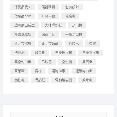
保養品代工
儀器租賃
包裝設計
化妝品odm
升降平台
堆高機
塑膠射出成型
大樓隔熱紙
封口機
廢氣洗滌塔
悠遊卡套
手壓封口機
新北市探針
新北市轉軸
桶裝水
橡膠
洗滌塔
滑鼠墊
無塵擦拭布
無塵擦拭紙
真空封口機
示波器
空壓機
臭氧機
茶葉罐
貨梯
購物推車
連續封口機
開飲機
隔熱紙
電動堆高機
飲水機