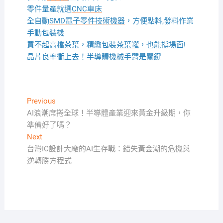
零件量產就選
CNC車床
全自動
SMD電子零件技術機器
，方便點料,發料作業
手動包裝機
買不起高檔茶葉，精緻包裝
茶葉罐
，也能撐場面!
晶片良率衝上去！
半導體機械手臂
是關鍵
文
Previous
Previous
post:
AI浪潮席捲全球！半導體產業迎來黃金升級期，你
章
準備好了嗎？
導
Next
Next
覽
post:
台灣IC設計大廠的AI生存戰：錯失黃金潮的危機與
逆轉勝方程式