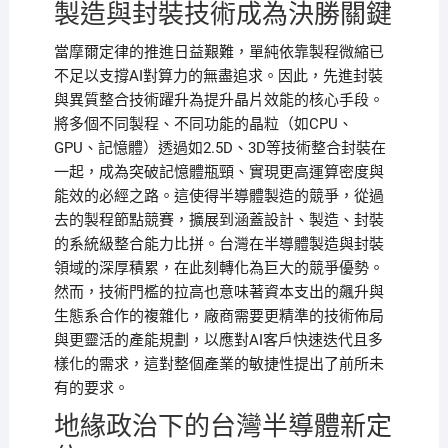
製造與封裝技術成為決勝關鍵
當摩爾定律的推進日益艱難，單純依靠製程微縮已
不足以支撐AI對算力的無盡追求。因此，先進封裝
與異質整合技術躍升為提升晶片效能的核心手段。
將多個不同製程、不同功能的晶粒（如CPU、
GPU、記憶體）透過如2.5D、3D等技術整合封裝在
一起，成為突破記憶體瓶頸、實現更高運算密度與
能效的必經之路。這使得半導體製造的競爭，從過
去的製程節點競賽，擴展到涵蓋設計、製造、封裝
的系統級整合能力比拼。台灣在半導體製造與封裝
領域的深厚積累，在此刻轉化為巨大的競爭優勢。
然而，技術門檻的拉高也意味著資本支出的飆升與
生態系合作的複雜化，廠商需要更精準的技術佈局
與更靈活的產能規劃，以應對AI客戶快速迭代且多
樣化的需求，這對整個產業的敏捷性提出了前所未
有的要求。
地緣政治下的台灣半導體新定