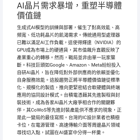
AI晶片需求暴增，重塑半導體
價值鏈
生成式AI模型的訓練與部署，催生了對高效能、高
頻寬、低功耗晶片的飢渴需求。傳統通用型處理器
已難以滿足AI工作負載，這使得輝達（NVIDIA）的
GPU成為市場上的硬通貨，其市值飆升直觀反映了
產業重心的轉移。然而，戰局並非由單一玩家壟
斷。科技巨頭如Google、Amazon、Meta紛紛投入
自研AI晶片，旨在降低對外部供應商的依賴並優化
自身服務效能。這股趨勢正將半導體價值鏈從標準
化、規模化的製造，推向更緊密結合軟硬體與終端
應用的協同設計模式。台積電憑藉其先進製程與封
裝技術，成為各家AI晶片大廠爭相合作的關鍵夥
伴，其CoWoS等先進封裝產能供不應求的現象，正
是此一變局的最佳寫照。台灣的IC設計業者也積極
卡位，在電源管理、高速傳輸介面等周邊晶片領域
尋找切入點，試圖在AI盛宴中分得一杯羹。