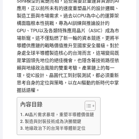
Sora模型的驚艷亮相，這些需要巨量運算資源的AI
應用，正以前所未有的速度重塑晶片的設計邏輯、
製造工藝與市場需求。過去以CPU為中心的運算架
構面臨根本性挑戰，專為AI訓練與推論設計的
GPU、TPU以及各類特殊應用晶片（ASIC）成為市
場新寵。這不僅點燃了新一輪的資本競逐，更將半
導體供應鏈的戰略價值推升至國家安全層級。對於
身處全球半導體製造核心的台灣而言，這場變局既
是鞏固領先地位的絕佳機會，也隱含著技術路徑依
賴與地緣政治風險的雙重考驗。產業鏈上的每一
環，從IC設計、晶圓代工到封裝測試，都必須重新
思考自身的定位與策略，以在AI驅動的新時代中掌
握話語權。
內容目錄
AI晶片需求暴增，重塑半導體價值鏈
製造與封裝技術成為決勝關鍵
地緣政治下的台灣半導體新定位