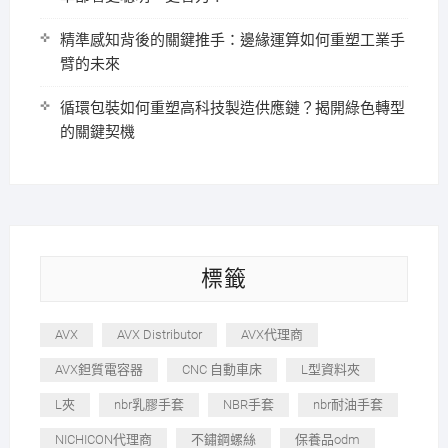
精準感知背後的關鍵推手：邊緣運算如何重塑工業手
臂的未來
循環包裝如何重塑高科技製造供應鏈？揭開綠色轉型
的關鍵契機
標籤
AVX
AVX Distributor
AVX代理商
AVX鉭質電容器
CNC 自動車床
L型資料夾
L夾
nbr乳膠手套
NBR手套
nbr耐油手套
NICHICON代理商
不鏽鋼螺絲
保養品odm