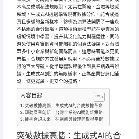
本高昂或隱私法規限制，尤其在醫療、金融等敏感
領域。生成式AI透過學習現有數據分佈，能合成逼
真且多樣的全新樣本，彷彿為演算法開闢了一座永
不枯竭的養分礦場。這項技術讓模型能在更豐富的
虛擬情境中學習，提升其泛化能力與穩健性，同時
避免使用真實個資可能觸犯的個資法疑慮。對台灣
眾多中小企業與新創團隊而言，這意味著能以更低
門檻、合規的方式發展AI應用，不必再苦於數據取
得的巨大障礙。從半導體製程優化到農業病蟲害辨
識，生成式AI創造的無限樣本，正為產業智慧化鋪
設一條更寬廣、更安全的道路。
內容目錄
突破數據高牆：生成式AI的合成數據革命
驅動產業創新：台灣企業的AI賦能新策略
擁抱合規未來：在創新與倫理間取得平衡
突破數據高牆：生成式AI的合