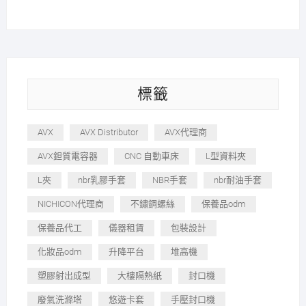
標籤
AVX
AVX Distributor
AVX代理商
AVX鉭質電容器
CNC 自動車床
L型資料夾
L夾
nbr乳膠手套
NBR手套
nbr耐油手套
NICHICON代理商
不鏽鋼螺絲
保養品odm
保養品代工
儀器租賃
包裝設計
化妝品odm
升降平台
堆高機
塑膠射出成型
大樓隔熱紙
封口機
廢氣洗滌塔
悠遊卡套
手壓封口機