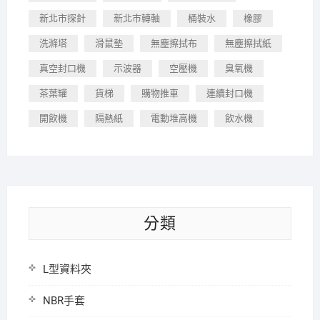
新北市探針
新北市轉軸
桶裝水
橡膠
洗滌塔
滑鼠墊
無塵擦拭布
無塵擦拭紙
真空封口機
示波器
空壓機
臭氧機
茶葉罐
貨梯
購物推車
連續封口機
開飲機
隔熱紙
電動堆高機
飲水機
分類
L型資料夾
NBR手套