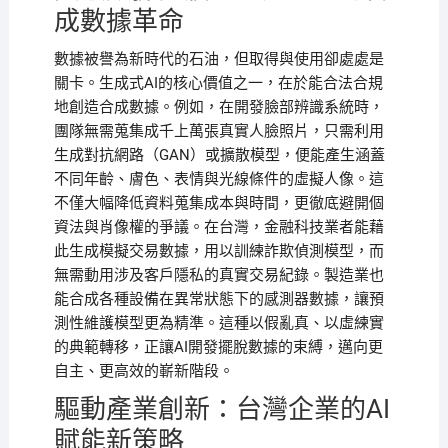
成數據革命
數據被譽為新時代的石油，但取得與使用卻處處是
關卡。生成式AI的核心價值之一，在於能合法合規
地創造合成數據。例如，在開發臉部辨識系統時，
團隊無需蒐集成千上萬張真實人臉照片，只需利用
生成對抗網路（GAN）或擴散模型，便能產生涵蓋
不同年齡、膚色、表情與光線條件的虛擬人像。這
不僅大幅降低資料蒐集成本與時間，更徹底避開個
資法與肖像權的爭議。在台灣，金融科技業者能藉
此生成模擬交易數據，用以訓練詐欺偵測模型，而
無需動用涉及客戶隱私的真實交易紀錄。製造業也
能合成各種設備在異常狀態下的感測器數據，讓預
測性維護模型更為精準。這種以假亂真、以虛練實
的典範轉移，正讓AI開發擺脫數據的束縛，邁向更
自主、更高效的嶄新階段。
驅動產業創新：台灣企業的AI
賦能新策略