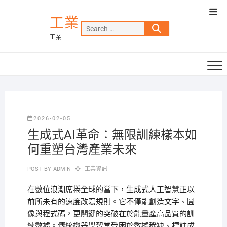
Skip
Top
to
工業
Men
Search
content
工業
…
2026-02-05
生成式AI革命：無限訓練樣本如
何重塑台灣產業未來
POST BY
ADMIN
工業資訊
在數位浪潮席捲全球的當下，生成式人工智慧正以
前所未有的速度改寫規則。它不僅能創造文字、圖
像與程式碼，更關鍵的突破在於能量產高品質的訓
練數據。傳統機器學習常受困於數據稀缺、標註成