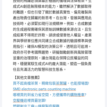
技術的飛躍必須築基於穩固的倫理與法律框架。生
成式AI創造無限樣本的能力，雖然解決了數據取得
的難題，但也引發了關於數據真實性、偏見複製與
產出物責任歸屬的新思考。在台灣，發展與應用此
技術時，必須緊扣現行法規精神。例如，合成數據
的生成過程需確保其原始訓練數據來源合法，且生
成結果不得用於詐欺、誹謗或侵害他人權益。產業
界與學研單位應共同建立合成數據的驗證標準與使
用指引，確保AI模型的決策公平、透明且可追溯。
政府亦可參考國際趨勢，研擬鼓勵創新與風險管理
並重的治理原則，讓台灣能在保障公民權益的同
時，穩健駕馭生成式AI的龐大潛能，塑造一個負責
任且充滿活力的智慧科技生態系。
【其他文章推薦】
買不起高檔茶葉，精緻包裝
茶葉罐
，也能撐場面!
SMD electronic parts counting machine
哪裡買的到省力省空間，方便攜帶的
購物推車
?
空壓機
這裡買最划算!
塑膠射出工廠
一條龍製造服務