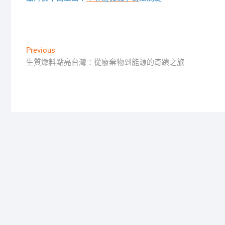
文
Previous
Previous
post:
生質燃料點亮台灣：從廢棄物到能源的奇蹟之旅
章
導
覽