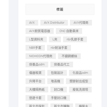
標籤
AVX
AVX Distributor
AVX代理商
AVX鉭質電容器
CNC 自動車床
L型資料夾
L夾
nbr乳膠手套
NBR手套
nbr耐油手套
NICHICON代理商
不鏽鋼螺絲
保養品odm
保養品代工
儀器租賃
包裝設計
化妝品odm
升降平台
堆高機
塑膠射出成型
大樓隔熱紙
封口機
廢氣洗滌塔
悠遊卡套
手壓封口機
新北市探針
新北市轉軸
桶裝水