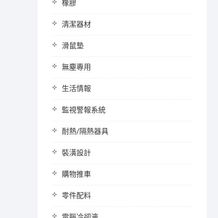
橡膠
清潔器材
滑鼠墊
無塵專用
生活情報
監視警報系統
耐熱/隔熱器具
裝潢設計
購物推車
零件配料
電腦冷卻液