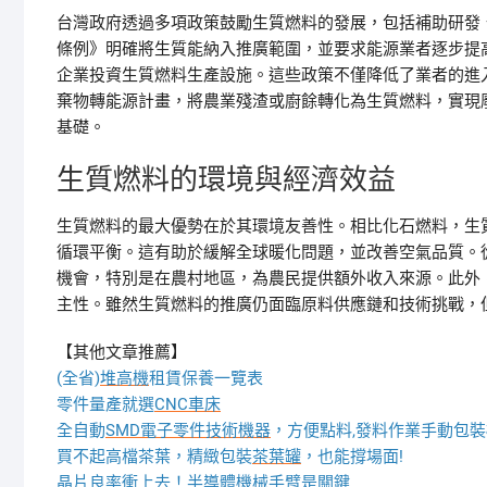
台灣政府透過多項政策鼓勵生質燃料的發展，包括補助研發
條例》明確將生質能納入推廣範圍，並要求能源業者逐步提
企業投資生質燃料生產設施。這些政策不僅降低了業者的進
棄物轉能源計畫，將農業殘渣或廚餘轉化為生質燃料，實現
基礎。
生質燃料的環境與經濟效益
生質燃料的最大優勢在於其環境友善性。相比化石燃料，生
循環平衡。這有助於緩解全球暖化問題，並改善空氣品質。
機會，特別是在農村地區，為農民提供額外收入來源。此外
主性。雖然生質燃料的推廣仍面臨原料供應鏈和技術挑戰，
【其他文章推薦】
(全省)
堆高機
租賃保養一覽表
零件量產就選
CNC車床
全自動
SMD電子零件技術機器
，方便點料,發料作業手動包裝
買不起高檔茶葉，精緻包裝
茶葉罐
，也能撐場面!
晶片良率衝上去！
半導體機械手臂
是關鍵