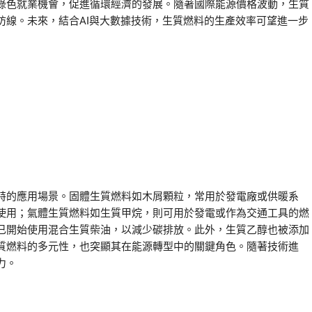
綠色就業機會，促進循環經濟的發展。隨著國際能源價格波動，生質
防線。未來，結合AI與大數據技術，生質燃料的生產效率可望進一步
特的應用場景。固體生質燃料如木屑顆粒，常用於發電廠或供暖系
使用；氣體生質燃料如生質甲烷，則可用於發電或作為交通工具的燃
已開始使用混合生質柴油，以減少碳排放。此外，生質乙醇也被添加
質燃料的多元性，也突顯其在能源轉型中的關鍵角色。隨著技術進
力。