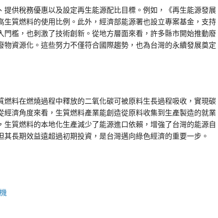
、提供稅務優惠以及設定再生能源配比目標。例如，《再生能源發展
高生質燃料的使用比例。此外，經濟部能源署也設立專案基金，支持
入門檻，也刺激了技術創新。從地方層面來看，許多縣市開始推動廢
廢物資源化。這些努力不僅符合國際趨勢，也為台灣的永續發展奠定
質燃料在燃燒過程中釋放的二氧化碳可被原料生長過程吸收，實現碳
從經濟角度來看，生質燃料產業能創造從原料收集到生產製造的就業
，生質燃料的本地化生產減少了能源進口依賴，增強了台灣的能源自
但其長期效益遠超過初期投資，是台灣邁向綠色經濟的重要一步。
機