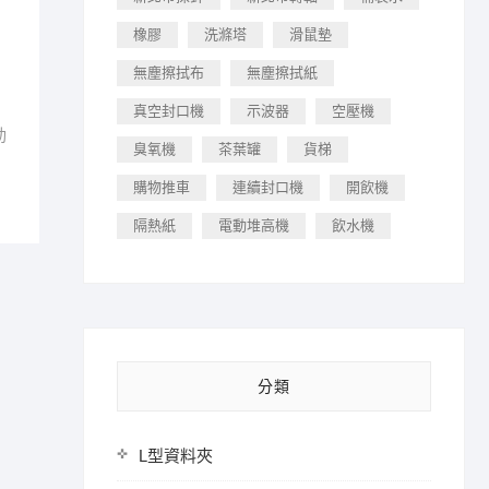
橡膠
洗滌塔
滑鼠墊
無塵擦拭布
無塵擦拭紙
真空封口機
示波器
空壓機
動
臭氧機
茶葉罐
貨梯
購物推車
連續封口機
開飲機
隔熱紙
電動堆高機
飲水機
分類
L型資料夾