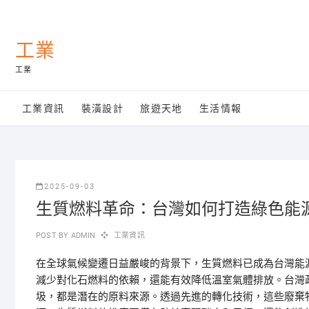
Skip
to
content
工業
工業
工業資訊
裝潢設計
旅遊天地
生活情報
2025-09-03
生質燃料革命：台灣如何打造綠色能
POST BY
ADMIN
工業資訊
在全球氣候變遷日益嚴峻的背景下，生質燃料已成為台灣能
減少對化石燃料的依賴，還能有效降低溫室氣體排放。台灣
圾，都是潛在的原料來源。透過先進的轉化技術，這些廢棄