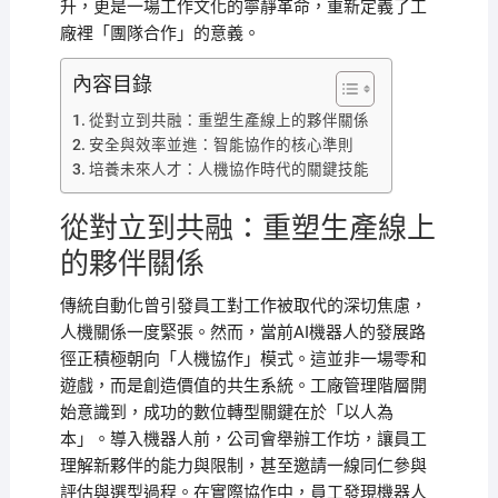
升，更是一場工作文化的寧靜革命，重新定義了工
廠裡「團隊合作」的意義。
內容目錄
從對立到共融：重塑生產線上的夥伴關係
安全與效率並進：智能協作的核心準則
培養未來人才：人機協作時代的關鍵技能
從對立到共融：重塑生產線上
的夥伴關係
傳統自動化曾引發員工對工作被取代的深切焦慮，
人機關係一度緊張。然而，當前AI機器人的發展路
徑正積極朝向「人機協作」模式。這並非一場零和
遊戲，而是創造價值的共生系統。工廠管理階層開
始意識到，成功的數位轉型關鍵在於「以人為
本」。導入機器人前，公司會舉辦工作坊，讓員工
理解新夥伴的能力與限制，甚至邀請一線同仁參與
評估與選型過程。在實際協作中，員工發現機器人