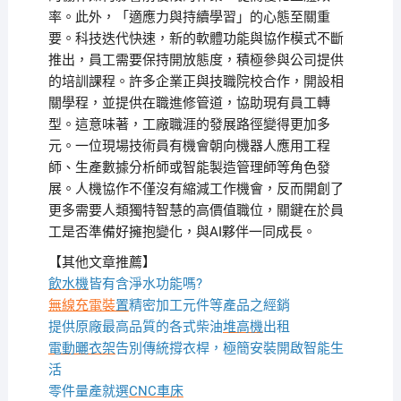
率。此外，「適應力與持續學習」的心態至關重
要。科技迭代快速，新的軟體功能與協作模式不斷
推出，員工需要保持開放態度，積極參與公司提供
的培訓課程。許多企業正與技職院校合作，開設相
關學程，並提供在職進修管道，協助現有員工轉
型。這意味著，工廠職涯的發展路徑變得更加多
元。一位現場技術員有機會朝向機器人應用工程
師、生產數據分析師或智能製造管理師等角色發
展。人機協作不僅沒有縮減工作機會，反而開創了
更多需要人類獨特智慧的高價值職位，關鍵在於員
工是否準備好擁抱變化，與AI夥伴一同成長。
【其他文章推薦】
飲水機
皆有含淨水功能嗎?
無線充電裝
置
精密加工元件等產品之經銷
提供原廠最高品質的各式柴油
堆高機
出租
電動曬衣架
告別傳統撐衣桿，極簡安裝開啟智能生
活
零件量產就選
CNC車床