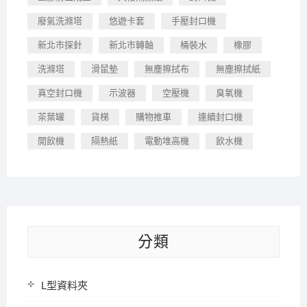
廢氣洗滌塔
悠遊卡套
手壓封口機
新北市探針
新北市轉軸
桶裝水
橡膠
洗滌塔
滑鼠墊
無塵擦拭布
無塵擦拭紙
真空封口機
示波器
空壓機
臭氧機
茶葉罐
貨梯
購物推車
連續封口機
開飲機
隔熱紙
電動堆高機
飲水機
分類
L型資料夾