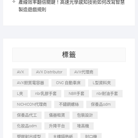
產線效率翻倍關鍵！高速光學感知技術如何改寫智慧
製造遊戲規則
標籤
AVX
AVX Distributor
AVX代理商
AVX鉭質電容器
CNC 自動車床
L型資料夾
L夾
nbr乳膠手套
NBR手套
nbr耐油手套
NICHICON代理商
不鏽鋼螺絲
保養品odm
保養品代工
儀器租賃
包裝設計
化妝品odm
升降平台
堆高機
塑膠射出成型
大樓隔熱紙
封口機