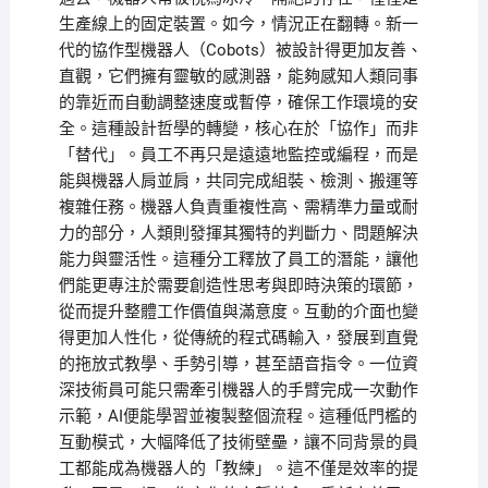
生產線上的固定裝置。如今，情況正在翻轉。新一
代的協作型機器人（Cobots）被設計得更加友善、
直觀，它們擁有靈敏的感測器，能夠感知人類同事
的靠近而自動調整速度或暫停，確保工作環境的安
全。這種設計哲學的轉變，核心在於「協作」而非
「替代」。員工不再只是遠遠地監控或編程，而是
能與機器人肩並肩，共同完成組裝、檢測、搬運等
複雜任務。機器人負責重複性高、需精準力量或耐
力的部分，人類則發揮其獨特的判斷力、問題解決
能力與靈活性。這種分工釋放了員工的潛能，讓他
們能更專注於需要創造性思考與即時決策的環節，
從而提升整體工作價值與滿意度。互動的介面也變
得更加人性化，從傳統的程式碼輸入，發展到直覺
的拖放式教學、手勢引導，甚至語音指令。一位資
深技術員可能只需牽引機器人的手臂完成一次動作
示範，AI便能學習並複製整個流程。這種低門檻的
互動模式，大幅降低了技術壁壘，讓不同背景的員
工都能成為機器人的「教練」。這不僅是效率的提