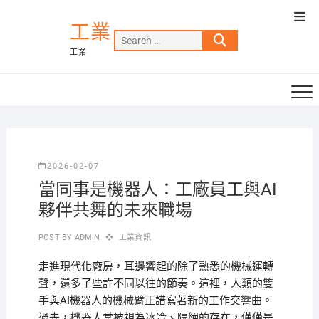
Skip
Top
to
工業
Men
Search
content
工業
…
2026-02-07
當同事是機器人：工廠員工與AI
夥伴共舞的未來職場
POST BY
ADMIN
工業資訊
走進現代化廠房，耳邊響起的除了熟悉的機械運轉
聲，還多了些許不同以往的節奏。這裡，人類的雙
手與AI機器人的機械臂正譜寫著新的工作交響曲。
過去，機器人常被視為冰冷、隔絕的存在，僅僅是