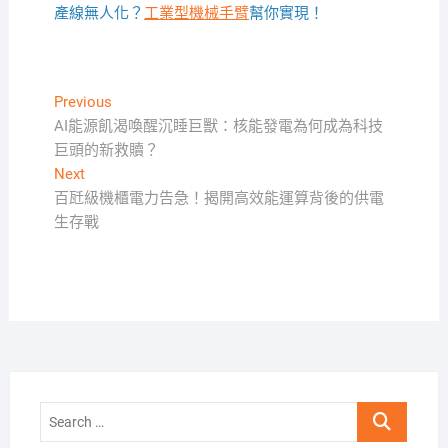
產線無人化？
工業型機械手臂
幫你實現！
文
Previous
Previous
post:
AI能源飢渴喚醒沉睡巨獸：核能發電為何成為科技
章
巨頭的新救贖？
導
Next
Next
覽
post:
百瓩級機櫃電力告急！揭開高效能運算背後的供電
生存戰
Search
…