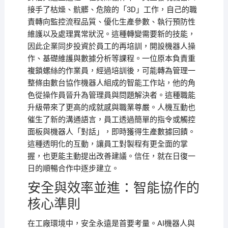
接手了枯燥、骯髒、危險的「3D」工作，自己的職
責轉向監控流程品質、優化生產參數、執行預防性
維護以及處理異常狀況。這種轉變需要新的技能，
因此企業同步投資於員工的再培訓，開設機器人操
作、基礎維護與數據分析等課程。一位原本負責重
複鎖螺絲的作業員，經過培訓後，可能轉為管理一
整條由數台協作機器人組成的智能工作站，他的角
色從操作員晉升為管理員與問題解決者。這種職能
升級帶來了更高的成就感與職業尊嚴。人機互動也
催生了新的溝通語言，員工透過簡單的指令或觸控
面板與機器人「對話」，即時獲得生產數據回饋。
這種透明化的互動，讓員工對製程有更全面的掌
握，也更能主動提出改善建議。信任，就在日復一
日的順暢合作中逐步建立。
安全與效率並進：智能協作的
核心準則
在工廠環境中，安全永遠是首要考量。AI機器人與