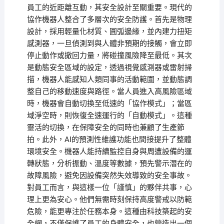
員工的近距離互動，其安全設計至關重要。現代的
協作機器人整合了多層次的安全防護。首先是物理
設計，採用輕量化材質、圓弧邊緣，並內建力扭矩
感測器，一旦偵測到與人體非預期的接觸，會立即
停止動作或撤回力量，將碰撞風險降至最低。其次
是動態安全區域的設定，透過視覺感測器或雷射掃
描，機器人能感知人類同事的活動範圍，並動態調
整自己的移動速度與路徑。當人員進入高風險區域
時，機器會自動切換至低速的「協作模式」；當區
域淨空時，則恢復全速運行的「自動模式」。這種
靈活的切換，在保障安全的同時也兼顧了生產節
拍。此外，AI的預測性維護功能也間接提升了整體
環境安全。機器人能持續監控自身與周遭設備的運
轉狀態，分析振動、溫度等數據，預先警示潛在的
故障風險，避免因設備突然失效導致的安全事故。
對員工而言，與這樣一位「謹慎」的夥伴共事，心
理上更為安心。他們無需時刻保持高度警戒以防範
危險，能更專注於任務本身。這種由科技築起的安
全網，不僅保護了員工的身體安全，也營造出一個