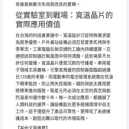
背後是無數次失效與改良的累積。
從實驗室到戰場：寬溫晶片的
實際應用價值
在台灣的科技產業鏈中，寬溫設計已從特殊需求變
為競爭優勢。戶外基站設備必須忍受夏季炙烤與冬
季寒流，工業電腦在無空調的工廠內持續運算，交
通號誌控制器於颱風雨中保持清醒。這些場景不允
許任何當機，寬溫晶片便是沉默的守護者。車用電
子領域尤其嚴格，引擎室周邊的控制器面臨超過攝
氏125度的考驗，而電動車的電池管理系統需在低溫
下精準監控，防止熱失控風險。國防與航太應用更
將標準推向極致，衛星元件必須在太空的真空與劇
烈溫差中運作數十年。每一次成功應用，都擴展了
人類科技的邊界，讓設備能在更多極端環境中自主
工作。這不僅提升了產品可靠性，更降低了系統維
護成本，創造出難以取代的市場區隔。
【其他文章推薦】