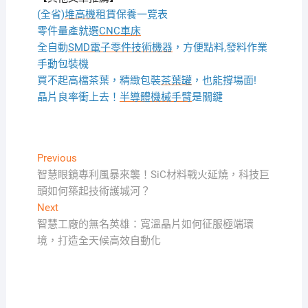
(全省)
堆高機
租賃保養一覽表
零件量產就選
CNC車床
全自動
SMD電子零件技術機器
，方便點料,發料作業
手動包裝機
買不起高檔茶葉，精緻包裝
茶葉罐
，也能撐場面!
晶片良率衝上去！
半導體機械手臂
是關鍵
文
Previous
Previous
post:
智慧眼鏡專利風暴來襲！SiC材料戰火延燒，科技巨
章
頭如何築起技術護城河？
導
Next
Next
覽
post:
智慧工廠的無名英雄：寬溫晶片如何征服極端環
境，打造全天候高效自動化