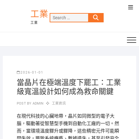
Skip
Top
to
工業
Men
Search
content
工業
…
2026-01-01
當晶片在極端溫度下罷工：工業
級寬溫設計如何成為救命關鍵
POST BY
ADMIN
工業資訊
在現代科技的心臟地帶，晶片如同微型的電子大
腦，驅動著從智慧型手機到自動化工廠的一切。然
而，當環境溫度驟升或驟降，這些精密元件可能瞬
間失效，導致系統癱瘓、數據遺失，甚至引發安全