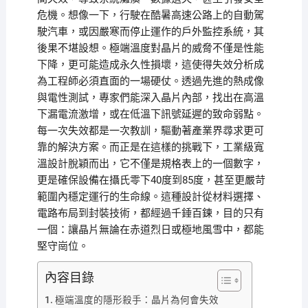
危機。想像一下，行駛在酷暑高速公路上的自動駕
駛汽車，或因嚴寒而停止運作的戶外監控系統，其
後果不堪設想。極端溫度對晶片的威脅不僅是性能
下降，更可能造成永久性損壞，這使得失效分析成
為工程師必須直面的一場硬仗。透過先進的熱成像
與電性測試，專家們能深入晶片內部，找出在高溫
下漏電流激增，或在低溫下訊號延遲的致命弱點。
每一次失效都是一次教訓，驅動著產業界尋求更可
靠的解決方案。而正是在這樣的挑戰下，工業級寬
溫設計脫穎而出，它不僅是規格表上的一個數字，
更是確保設備在攝氏零下40度到85度，甚至更嚴苛
範圍內穩定運行的生命線。這種設計從材料選擇、
電路布局到封裝技術，都經過千錘百鍊，目的只有
一個：讓晶片無論在赤道烈日或極地風雪中，都能
堅守崗位。
內容目錄
極端溫度的隱形殺手：晶片為何會失效