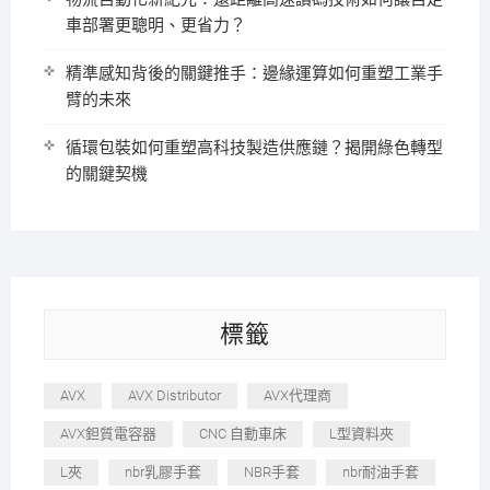
車部署更聰明、更省力？
精準感知背後的關鍵推手：邊緣運算如何重塑工業手
臂的未來
循環包裝如何重塑高科技製造供應鏈？揭開綠色轉型
的關鍵契機
標籤
AVX
AVX Distributor
AVX代理商
AVX鉭質電容器
CNC 自動車床
L型資料夾
L夾
nbr乳膠手套
NBR手套
nbr耐油手套