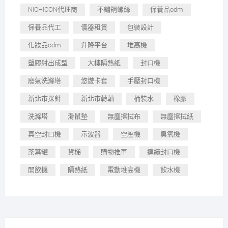
NICHICON代理商
不鏽鋼螺絲
保養品odm
保養品代工
儀器租賃
包裝設計
化妝品odm
升降平台
堆高機
塑膠射出成型
大樓隔熱紙
封口機
廢氣洗滌塔
悠遊卡套
手壓封口機
新北市探針
新北市轉軸
桶裝水
橡膠
洗滌塔
滑鼠墊
無塵擦拭布
無塵擦拭紙
真空封口機
示波器
空壓機
臭氧機
茶葉罐
貨梯
購物推車
連續封口機
開飲機
隔熱紙
電動堆高機
飲水機