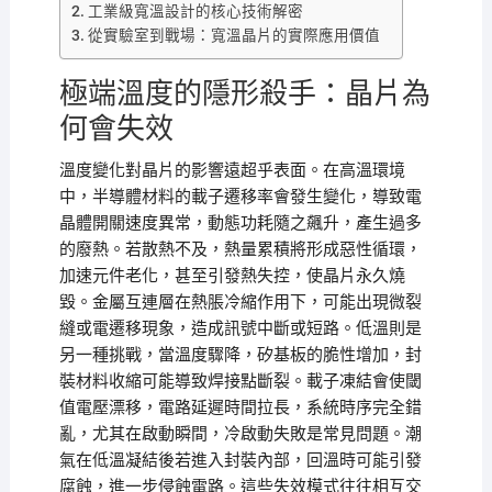
工業級寬溫設計的核心技術解密
從實驗室到戰場：寬溫晶片的實際應用價值
極端溫度的隱形殺手：晶片為
何會失效
溫度變化對晶片的影響遠超乎表面。在高溫環境
中，半導體材料的載子遷移率會發生變化，導致電
晶體開關速度異常，動態功耗隨之飆升，產生過多
的廢熱。若散熱不及，熱量累積將形成惡性循環，
加速元件老化，甚至引發熱失控，使晶片永久燒
毀。金屬互連層在熱脹冷縮作用下，可能出現微裂
縫或電遷移現象，造成訊號中斷或短路。低溫則是
另一種挑戰，當溫度驟降，矽基板的脆性增加，封
裝材料收縮可能導致焊接點斷裂。載子凍結會使閾
值電壓漂移，電路延遲時間拉長，系統時序完全錯
亂，尤其在啟動瞬間，冷啟動失敗是常見問題。潮
氣在低溫凝結後若進入封裝內部，回溫時可能引發
腐蝕，進一步侵蝕電路。這些失效模式往往相互交