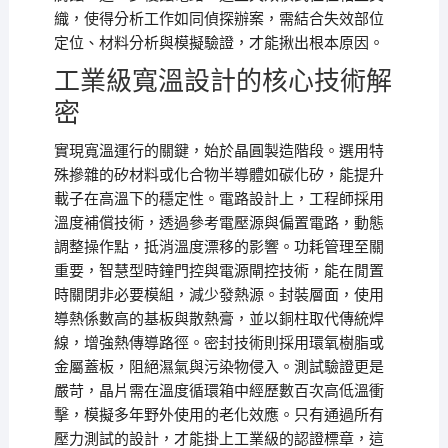
織，使得分析工作如同偵探辦案，需結合失效部位
定位、材料分析與模擬驗證，才能揪出根本原因。
工業級寬溫設計的核心技術解
密
實現寬溫運行的關鍵，始於晶圓製造階段。選用特
殊摻雜的矽材料或化合物半導體如碳化矽，能提升
載子在高溫下的穩定性。電路設計上，工程師採用
溫度補償技術，透過參考電壓源與偏置電路，動態
調整操作點，抵消溫度漂移的影響。功耗管理至關
重要，智慧型時鐘門控與電源閘控技術，能在閒置
時關閉非必要模組，減少發熱源。封裝層面，使用
導熱係數高的基板與散熱膏，並以銅柱取代傳統焊
線，增強熱傳導路徑。密封技術則採用環氧樹脂或
金屬蓋板，阻絕濕氣與污染物侵入。測試驗證更是
嚴苛，晶片需在溫度循環箱中經歷數百次高低溫衝
擊，模擬多年野外使用的老化效應。只有通過所有
壓力測試的設計，才能掛上工業級的認證標章，這