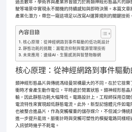
過去數年，學術界與產業界皆致力於將類神經形態晶片的靜
駛等場景中實現永不關機的持續感知與即時決策。本篇文章
產業化潛力，帶您一窺這項足以改寫AI運算規則的關鍵技術
內容目錄
核心原理：從神經網路到事件驅動的低功耗設計
靜態功耗的挑戰：漏電流抑制與電源管理技術
未來應用：邊緣AI、生醫感測與智慧物聯網
核心原理：從神經網路到事件驅動
類神經形態晶片與傳統馮紐曼架構最大的不同，在於它捨棄
衝時才會產生動作電位，平時處於閒置狀態。類神經形態晶
輸，因此靜態功耗大幅降低。電路設計上，工程師採用亞閾值
電流特性來實現超低靜態電流。此外，新型記憶體元件如電阻
也被整合進晶片，作為突觸權重的儲存媒介，不但減少傳統靜
進一步提升能效。脈衝計時與突觸可塑性的模擬電路同樣經
入訊號時幾乎不耗電。