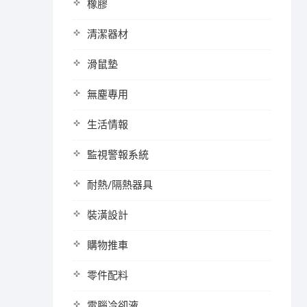
橡膠
清潔器材
滑鼠墊
無塵專用
生活情報
監視警報系統
耐熱/隔熱器具
裝潢設計
購物推車
零件配料
電腦冷卻液