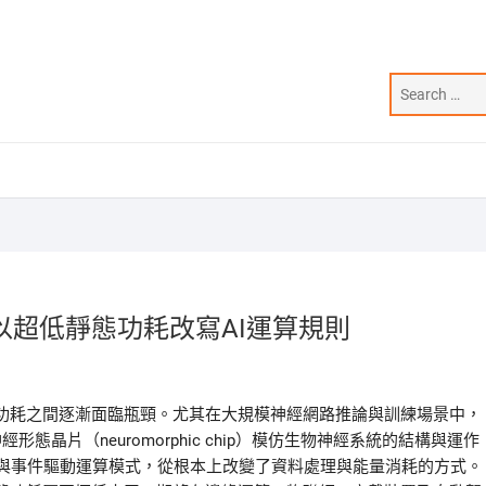
超低靜態功耗改寫AI運算規則
功耗之間逐漸面臨瓶頸。尤其在大規模神經網路推論與訓練場景中，
經形態晶片（neuromorphic chip）模仿生物神經系統的結構與運作
rk, SNN）與事件驅動運算模式，從根本上改變了資料處理與能量消耗的方式。