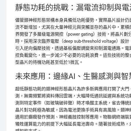
靜態功耗的挑戰：漏電流抑制與電
儘管類神經形態架構本身具備低功耗優勢，實際晶片設計仍
流不斷增加，尤其在大量神經元與突觸並存的晶片中，累積
界開發了多層級電源閘控（power gating）技術，將
時，採用深次臨界電壓（deep sub-threshold vol
引入逆向偏壓技術，透過基板偏壓調變來抑制漏電通路。電路層面的自我調
控負載變化，進一步減少不必要的功耗浪費。這些技術的整
型晶片的待機功耗甚至低於1微瓦。
未來應用：邊緣AI、生醫感測與智
超低靜態功耗的類神經形態晶片為許多新興應用打開了大門
測，無需頻繁將資料傳回雲端，大幅降低通訊延遲與系統功
測到特定事件（如玻璃破碎聲）時才喚醒主系統，省去傳統
晶片對功耗極為敏感，因為電池更換手術具有高風險。類神
適用於癲癇發作預測、神經義肢控制等應用。物聯網終端裝
犧牲運算能力的前提下大幅延長電池壽命。隨著技術成熟，