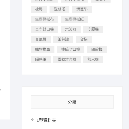
橡膠
洗滌塔
滑鼠墊
無塵擦拭布
無塵擦拭紙
真空封口機
示波器
空壓機
臭氧機
茶葉罐
貨梯
購物推車
連續封口機
開飲機
隔熱紙
電動堆高機
飲水機
？
分類
L型資料夾