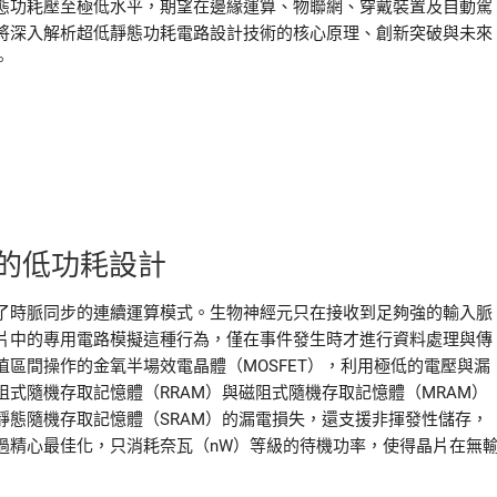
態功耗壓至極低水平，期望在邊緣運算、物聯網、穿戴裝置及自動駕
將深入解析超低靜態功耗電路設計技術的核心原理、創新突破與未來
。
的低功耗設計
了時脈同步的連續運算模式。生物神經元只在接收到足夠強的輸入脈
片中的專用電路模擬這種行為，僅在事件發生時才進行資料處理與傳
區間操作的金氧半場效電晶體（MOSFET），利用極低的電壓與漏
式隨機存取記憶體（RRAM）與磁阻式隨機存取記憶體（MRAM）
態隨機存取記憶體（SRAM）的漏電損失，還支援非揮發性儲存，
過精心最佳化，只消耗奈瓦（nW）等級的待機功率，使得晶片在無