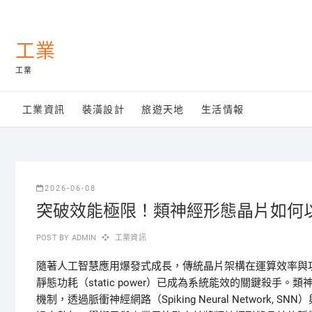
Skip
to
content
工業
工業
工業資訊
裝潢設計
旅遊天地
生活情報
2026-06-08
突破效能極限！類神經形態晶片如何以
POST BY
ADMIN
工業資訊
隨著人工智慧應用爆發式成長，傳統晶片架構在運算效率與
靜態功耗（static power）已成為系統能效的關鍵殺手。類神
機制，透過脈衝神經網路（Spiking Neural Netwo