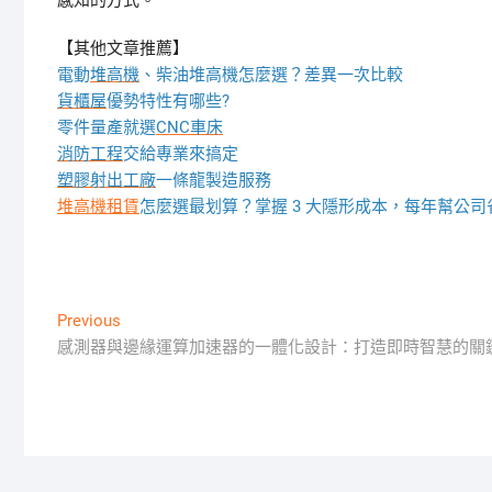
感知的方式。
【其他文章推薦】
電動
堆高機
、柴油堆高機怎麼選？差異一次比較
貨櫃屋
優勢特性有哪些?
零件量產就選
CNC車床
消防工程
交給專業來搞定
塑膠射出工廠
一條龍製造服務
堆高機租賃
怎麼選最划算？掌握 3 大隱形成本，每年幫公
文
Previous
Previous
post:
感測器與邊緣運算加速器的一體化設計：打造即時智慧的關
章
導
覽