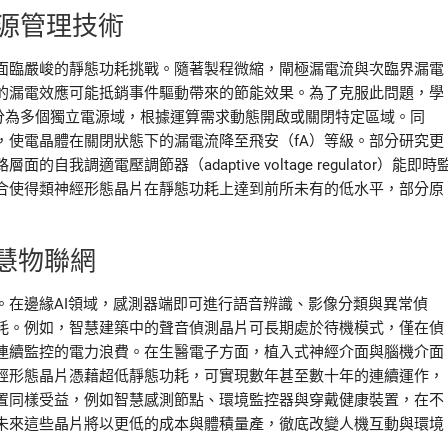
源管理技術
面臨嚴峻的靜態功耗挑戰。隨著製程微縮，閘極漏電流與次臨界漏電
的漏電效應可能抵銷事件驅動帶來的節能效果。為了克服此問題，學
晶片劃分為多個獨立電源域，根據運算需求動態開啟或關閉特定區域。同
tage）設計，使電晶體在關閉狀態下的漏電流降至飛安（fA）等級。部分研究更
適電壓調節器（adaptive voltage regulator）能即時
合使得類神經形態晶片在靜態功耗上達到前所未有的低水平，部分原
慧物聯網
。在邊緣AI領域，感測器端即可進行語音辨識、影像分類與異常偵
耗。例如，智慧建築中的聲音偵測晶片可長期處於待機模式，僅在偵
連續監控的電力浪費。在生醫電子方面，植入式神經介面與腦機介面
經形態晶片憑藉超低靜態功耗，可實現數年甚至數十年的連續運作，
置同樣受益，例如智慧感測節點、環境監控器與穿戴健康裝置，在不
未來這些晶片將以更低的成本與體積量產，徹底改變人機互動與環境