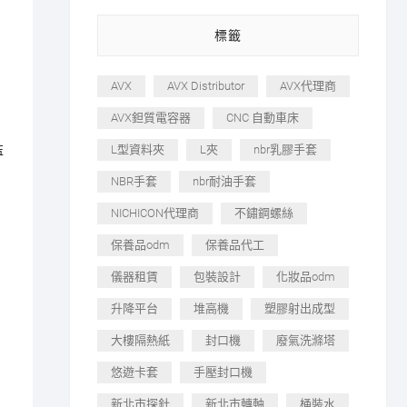
標籤
AVX
AVX Distributor
AVX代理商
AVX鉭質電容器
CNC 自動車床
監
L型資料夾
L夾
nbr乳膠手套
NBR手套
nbr耐油手套
NICHICON代理商
不鏽鋼螺絲
保養品odm
保養品代工
儀器租賃
包裝設計
化妝品odm
升降平台
堆高機
塑膠射出成型
大樓隔熱紙
封口機
廢氣洗滌塔
悠遊卡套
手壓封口機
新北市探針
新北市轉軸
桶裝水