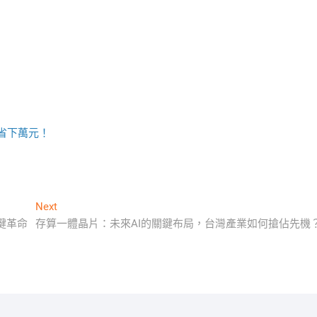
司省下萬元！
Next
Next
post:
鍵革命
存算一體晶片：未來AI的關鍵布局，台灣產業如何搶佔先機