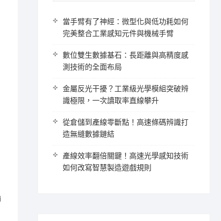
當手臂有了神經：微型化與低功耗如何
完美整合工業感知元件與機械手臂
數位雙生數據基石：長距離與高精度感
測技術的全面布局
金屬反光干擾？工業級光學模組突破辨
識極限，一次讀取率直線攀升
從倉儲到產線零斷點！高速條碼辨識打
造無縫數據鏈結
產線效率翻倍關鍵！高速光學感知技術
如何改寫智慧製造遊戲規則
輸