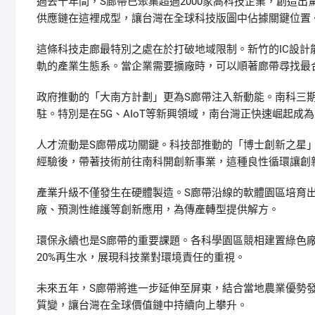
過去十年間，S廊帶已聚集超過2000家高科技企業，創造
供應鏈在這裡成型，讓台灣在全球科技版圖中佔據關鍵位置
這條科技走廊最特別之處在於打破地域限制。新竹的IC設
軌的產業生態系。當企業需要擴廠時，可以順著廊帶尋找最
政府推動的「大南方計劃」更為S廊帶注入新動能。南科三期
駐。特別是在5G、AIoT等新興領域，南台灣正快速崛起成
人才流動是S廊帶成功關鍵。科技部推動的「博士創新之星
經驗後，帶著技術前往南科開創新事業，這種良性循環讓創
產業升級不僅發生在硬體製造。S廊帶沿線的軟體園區培育
廠、預測性維護等創新應用，為傳產轉型提供解方。
環保永續也是S廊帶的重要課題。各科學園區競相建置綠色廠
20%再生水，展現科技業對環境責任的重視。
未來五年，S廊帶將進一步延伸至屏東，結合當地農業優勢
質變，讓台灣在全球價值鏈中持續向上攀升。