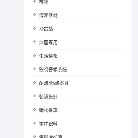
橡膠
清潔器材
滑鼠墊
無塵專用
生活情報
監視警報系統
耐熱/隔熱器具
裝潢設計
購物推車
零件配料
電腦冷卻液