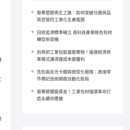
廢棄塑膠再生之路：如何突破分選與品
質控管的工業化生產瓶頸
回收追溯標準確立 高科技產業綠色包材
轉型新契機
別再把工業包裝當廢棄物！循環經濟商
業模式讓清運成本變獲利
積
告別高反光卡關與微型化極限：直接零
件標記技術開啟自動化新局
工
廢棄膠膜變黃金！工業包材循環革命打
造永續供應鏈
業