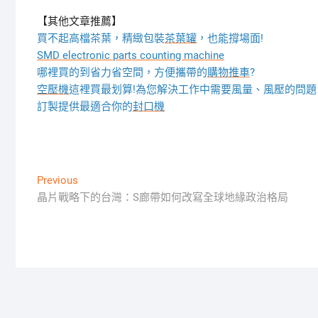
【其他文章推薦】
買不起高檔茶葉，精緻包裝
茶葉罐
，也能撐場面!
SMD electronic parts counting machine
哪裡買的到省力省空間，方便攜帶的
購物推車
?
空壓機
這裡買最划算!為您解決工作中需要風量、風壓的問題
訂製提供最適合你的
封口機
文
Previous
Previous
post:
晶片戰略下的台灣：S廊帶如何改寫全球地緣政治格局
章
導
覽