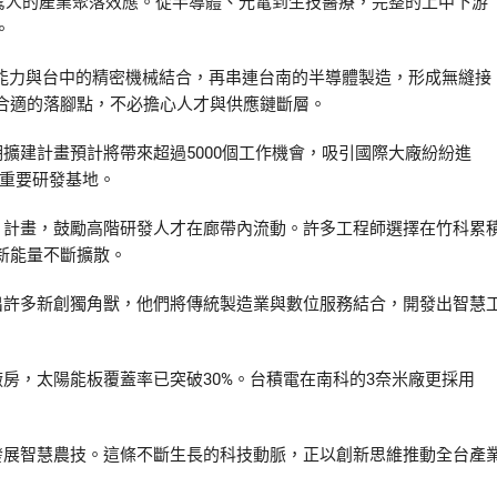
出驚人的產業聚落效應。從半導體、光電到生技醫療，完整的上中下游
。
計能力與台中的精密機械結合，再串連台南的半導體製造，形成無縫接
合適的落腳點，不必擔心人才與供應鏈斷層。
擴建計畫預計將帶來超過5000個工作機會，吸引國際大廠紛紛進
為重要研發基地。
」計畫，鼓勵高階研發人才在廊帶內流動。許多工程師選擇在竹科累
新能量不斷擴散。
出許多新創獨角獸，他們將傳統製造業與數位服務結合，開發出智慧
房，太陽能板覆蓋率已突破30%。台積電在南科的3奈米廠更採用
發展智慧農技。這條不斷生長的科技動脈，正以創新思維推動全台產