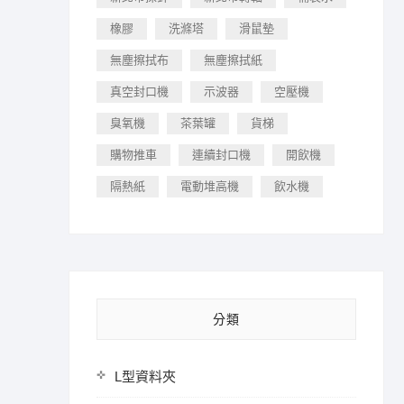
橡膠
洗滌塔
滑鼠墊
無塵擦拭布
無塵擦拭紙
真空封口機
示波器
空壓機
臭氧機
茶葉罐
貨梯
購物推車
連續封口機
開飲機
隔熱紙
電動堆高機
飲水機
分類
L型資料夾