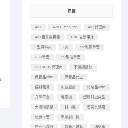
標籤
AVX
AVX Distributor
AVX代理商
AVX鉭質電容器
CNC 自動車床
L型資料夾
L夾
nbr乳膠手套
NBR手套
nbr耐油手套
NICHICON代理商
不鏽鋼螺絲
保養品odm
保養品代工
機
儀器租賃
包裝設計
化妝品odm
升降平台
堆高機
塑膠射出成型
大樓隔熱紙
封口機
廢氣洗滌塔
悠遊卡套
手壓封口機
新北市探針
新北市轉軸
桶裝水