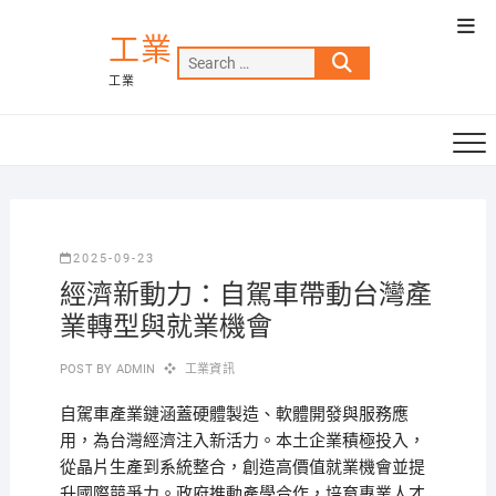
Skip
Top
to
工業
Men
Search
content
工業
…
2025-09-23
經濟新動力：自駕車帶動台灣產
業轉型與就業機會
POST BY
ADMIN
工業資訊
自駕車產業鏈涵蓋硬體製造、軟體開發與服務應
用，為台灣經濟注入新活力。本土企業積極投入，
從晶片生產到系統整合，創造高價值就業機會並提
升國際競爭力。政府推動產學合作，培育專業人才