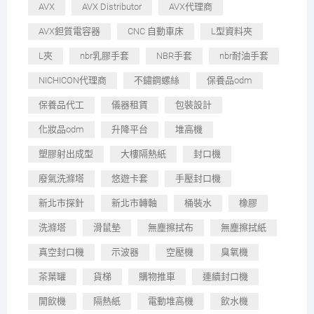
AVX
AVX Distributor
AVX代理商
AVX鉭質電容器
CNC 自動車床
L型資料夾
L夾
nbr乳膠手套
NBR手套
nbr耐油手套
NICHICON代理商
不鏽鋼螺絲
保養品odm
保養品代工
儀器租賃
包裝設計
化妝品odm
升降平台
堆高機
塑膠射出成型
大樓隔熱紙
封口機
廢氣洗滌塔
悠遊卡套
手壓封口機
新北市探針
新北市轉軸
桶裝水
橡膠
洗滌塔
滑鼠墊
無塵擦拭布
無塵擦拭紙
真空封口機
示波器
空壓機
臭氧機
茶葉罐
貨梯
購物推車
連續封口機
開飲機
隔熱紙
電動堆高機
飲水機