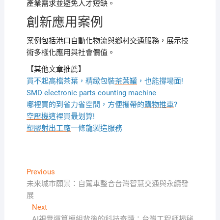
產業需求並避免人才短缺。
創新應用案例
案例包括港口自動化物流與鄉村交通服務，展示技
術多樣化應用與社會價值。
【其他文章推薦】
買不起高檔茶葉，精緻包裝
茶葉罐
，也能撐場面!
SMD electronic parts counting machine
哪裡買的到省力省空間，方便攜帶的
購物推車
?
空壓機
這裡買最划算!
塑膠射出工廠
一條龍製造服務
文
Previous
Previous
post:
未來城市願景：自駕車整合台灣智慧交通與永續發
章
展
導
Next
Next
post:
AI視覺運算模組背後的科技奇蹟：台灣工程師揭秘