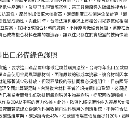
產品壽命，整體生命週期成本反而更具競爭力。此外，複合材料的可整
壓低生產碳排。業界已出現實際案例：某工具機廠導入碳纖維複合材
性與抗震性，產品附加價值大幅提高。碳費制度正在倒逼企業計算「碳
隱性變成顯性。與此同時，台灣法規也要求上市櫃公司揭露氣候相關
日益提高。採用低碳複合材料的廠商，不僅能降低碳費負擔，還能在
費已成為複合材料產業的加速器，讓以往只存在於實驗室的技術快速
料出口必備綠色護照
年正式實施，要求進口產品需申報碳足跡並購買憑證。台灣每年出口至歐盟
量產品使用金屬與塑膠材料，面臨嚴峻的碳成本挑戰。複合材料因本
就能顯著減少碳排放，但製程階段的碳排同樣必須透明化。目前國際
棄處理全面計算碳足跡。台灣複合材料業者若想持續出口歐盟，必須提
內已有業者開發出低碳排環氧樹脂與生物基樹脂，搭配回收碳纖維，
以作為CBAM申報的有力依據。此外，歐盟也將循環性納入產品設計
灣廠商若能建立從邊角料回收到再生料應用的閉環系統，不僅符合法
碳纖維車架，碳足跡降低45%，在歐洲市場售價反而提升20%，證