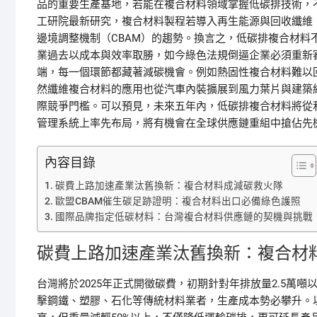
品的重要生產基地，若能在複合材料領域掌握低碳排技術，
工研院最新研究，複合材料製程若導入再生能源與回收纖維
邊境調整機制（CBAM）的趨勢。換言之，低碳排複合材
業過去以成本與效率取勝，如今綠色法規倒逼企業必須重新
端，每一個環節都藏著減碳機會。例如熱固性複合材料難以
然纖維複合材料的應用也從汽車內裝擴展到風力葉片與建築
際競爭門檻。可以預見，未來五年內，低碳排複合材料將從
管理系統上率先布局，將有機會在全球供應鏈重組中搶佔先
內容目錄
碳費上路加速產業汰舊換新：複合材料成減碳救火隊
歐盟CBAM催生碳足跡證明：複合材料出口必備綠色護照
國際品牌指定低碳材料：台灣複合材料供應鏈的契機與挑戰
碳費上路加速產業汰舊換新：複合材
台灣將於2025年正式開徵碳費，初期針對年排放量2.5萬噸
擊鋼鐵、塑膠、石化等傳統材料業者，生產成本勢必攀升。