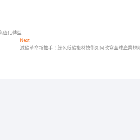
高值化轉型
Next
Next
post:
減碳革命新推手！綠色低碳複材技術如何改寫全球產業規