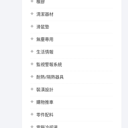
橡膠
清潔器材
滑鼠墊
無塵專用
生活情報
監視警報系統
耐熱/隔熱器具
裝潢設計
購物推車
零件配料
電腦冷卻液