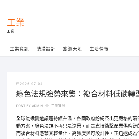
Skip
to
content
工業
工業
工業資訊
裝潢設計
旅遊天地
生活情報
2026-07-04
綠色法規強勢來襲：複合材料低碳轉
POST BY
ADMIN
工業資訊
全球氣候變遷議題持續升溫，各國政府紛紛祭出更嚴格的環
動方案，綠色法規不再只是遠景，而是直接衝擊產業供應鏈
而複合材料憑藉其輕量化、高強度與可設計性，正迅速成為