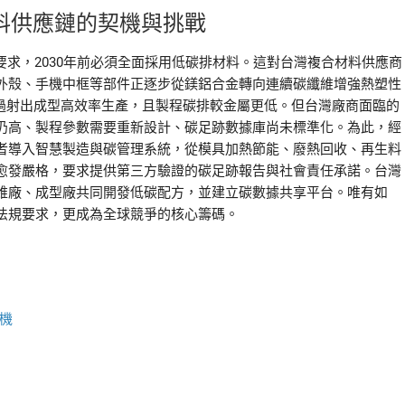
料供應鏈的契機與挑戰
強制要求，2030年前必須全面採用低碳排材料。這對台灣複合材料供應商
外殼、手機中框等部件正逐步從鎂鋁合金轉向連續碳纖維增強熱塑性
可透過射出成型高效率生產，且製程碳排較金屬更低。但台灣廠商面臨的
仍高、製程參數需要重新設計、碳足跡數據庫尚未標準化。為此，經
者導入智慧製造與碳管理系統，從模具加熱節能、廢熱回收、再生料
愈發嚴格，要求提供第三方驗證的碳足跡報告與社會責任承諾。台灣
維廠、成型廠共同開發低碳配方，並建立碳數據共享平台。唯有如
法規要求，更成為全球競爭的核心籌碼。
機