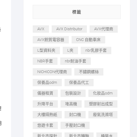
標籤
AVX
AVX Distributor
AVX代理商
綠
AVX鉭質電容器
CNC 自動車床
L型資料夾
L夾
nbr乳膠手套
NBR手套
nbr耐油手套
NICHICON代理商
不鏽鋼螺絲
保養品odm
保養品代工
儀器租賃
包裝設計
化妝品odm
升降平台
堆高機
塑膠射出成型
要
大樓隔熱紙
封口機
廢氣洗滌塔
明
悠遊卡套
手壓封口機
新北市探針
新北市轉軸
桶裝水