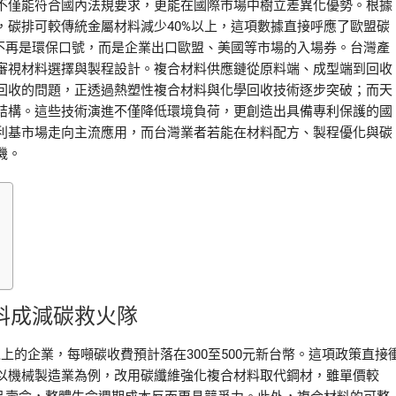
不僅能符合國內法規要求，更能在國際市場中樹立差異化優勢。根據
，碳排可較傳統金屬材料減少40%以上，這項數據直接呼應了歐盟碳
料不再是環保口號，而是企業出口歐盟、美國等市場的入場券。台灣產
審視材料選擇與製程設計。複合材料供應鏈從原料端、成型端到回收
回收的問題，正透過熱塑性複合材料與化學回收技術逐步突破；而天
結構。這些技術演進不僅降低環境負荷，更創造出具備專利保護的國
利基市場走向主流應用，而台灣業者若能在材料配方、製程優化與碳
機。
料成減碳救火隊
以上的企業，每噸碳收費預計落在300至500元新台幣。這項政策直接
以機械製造業為例，改用碳纖維強化複合材料取代鋼材，雖單價較