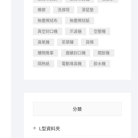
橡膠
洗滌塔
滑鼠墊
無塵擦拭布
無塵擦拭紙
真空封口機
示波器
空壓機
臭氧機
茶葉罐
貨梯
購物推車
連續封口機
開飲機
隔熱紙
電動堆高機
飲水機
分類
L型資料夾