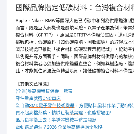
國際品牌指定低碳材料：台灣複合材
Apple、Nike、BMW等國際大廠已將碳中和列為供應鏈
而言，既是巨大商機也是嚴峻考驗。以電子產業為例，筆電
複合材料（CFRTP），原因是CFRTP不僅輕薄堅固，還
挑戰包括：低碳原料（如低碳樹脂、回收纖維）的取得成本
濟部技術處已推動「複合材料低碳製程示範場域」，協助業
比例提升等方面著手。同時，國際品牌對材料供應商的稽核
複合材料業者必須加速供應鏈垂直整合，例如與樹脂廠、纖
此，才能抓住這波綠色轉型浪潮，讓低碳排複合材料不僅是
【其他文章推薦】
(全省)
堆高機
租賃保養一覽表
零件量產就選
CNC車床
全自動
SMD電子零件技術機器
，方便點料,發料作業手動包裝
買不起高檔茶葉，精緻包裝
茶葉罐
，也能撐場面!
晶片良率衝上去！
半導體機械手臂
是關鍵
電動還是柴油？2026 企業
堆高機
選購全攻略