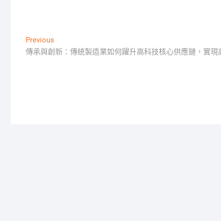
文
Previous
Previous
post:
傳承與創新：傳統製造業如何躍升高科技核心供應鏈，實現
章
導
覽