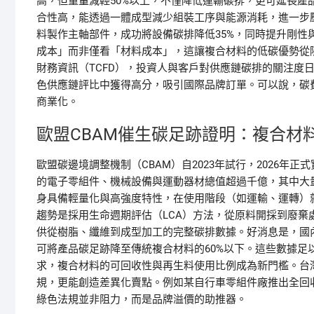
高，但重量減輕50%以上，不僅降低運輸碳排，更可延長
合性高，能透過一體成型減少組裝工序與能源消耗，進一步
料製作主軸部件，成功將設備碳排降低35%，同時提升剛
成本」而非僅看「材料成本」，這讓複合材料的低碳優勢從
財務資訊（TCFD），投資人與客戶對供應鏈碳排的關注度
色供應鏈評比中獲得高分，吸引國際品牌訂單。可以說，碳
商業化。
歐盟CBAM催生碳足跡證明：複合材
歐盟碳邊境調整機制（CBAM）自2023年試行，2026
的電子零組件、機械設備與運動器材總值超過千億，其中大
身具備輕量化與高強度特性，在使用階段（如運輸、運轉）
趨勢是採用生命週期評估（LCA）方法，從原料開採到廢
供從樹脂、纖維到成型加工的完整碳排數據。好消息是，國
可將產品碳足跡降至傳統複合材料的60%以下。這些數據足
求，複合材料的可回收性與再生料使用比例成為新門檻。台
規，更能創造差異化賣點。例如某自行車零組件廠推出全回收
綠色法規並非阻力，而是品牌溢價的助推器。