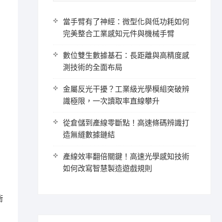
當手臂有了神經：微型化與低功耗如何
完美整合工業感知元件與機械手臂
數位雙生數據基石：長距離與高精度感
測技術的全面布局
金屬反光干擾？工業級光學模組突破辨
識極限，一次讀取率直線攀升
從倉儲到產線零斷點！高速條碼辨識打
造無縫數據鏈結
產線效率翻倍關鍵！高速光學感知技術
如何改寫智慧製造遊戲規則
衝