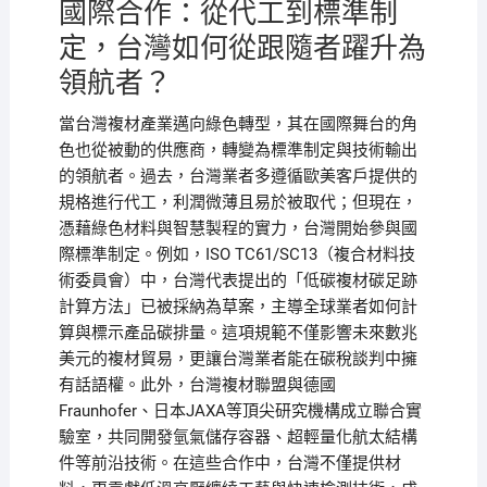
國際合作：從代工到標準制
定，台灣如何從跟隨者躍升為
領航者？
當台灣複材產業邁向綠色轉型，其在國際舞台的角
色也從被動的供應商，轉變為標準制定與技術輸出
的領航者。過去，台灣業者多遵循歐美客戶提供的
規格進行代工，利潤微薄且易於被取代；但現在，
憑藉綠色材料與智慧製程的實力，台灣開始參與國
際標準制定。例如，ISO TC61/SC13（複合材料技
術委員會）中，台灣代表提出的「低碳複材碳足跡
計算方法」已被採納為草案，主導全球業者如何計
算與標示產品碳排量。這項規範不僅影響未來數兆
美元的複材貿易，更讓台灣業者能在碳稅談判中擁
有話語權。此外，台灣複材聯盟與德國
Fraunhofer、日本JAXA等頂尖研究機構成立聯合實
驗室，共同開發氫氣儲存容器、超輕量化航太結構
件等前沿技術。在這些合作中，台灣不僅提供材