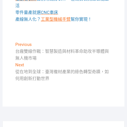
活
零件量產就選
CNC車床
產線無人化？
工業型機械手臂
幫你實現！
文
Previous
Previous
post:
台廠雙線作戰：智慧製造與材料革命助攻半導體與
章
無人機市場
導
Next
Next
覽
post:
從在地到全球：臺灣複材產業的綠色轉型奇蹟，如
何用創新打動世界