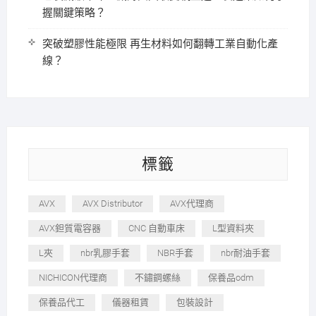
握關鍵策略？
突破塑膠性能極限 再生材料如何翻轉工業自動化產
線？
標籤
AVX
AVX Distributor
AVX代理商
AVX鉭質電容器
CNC 自動車床
L型資料夾
L夾
nbr乳膠手套
NBR手套
nbr耐油手套
NICHICON代理商
不鏽鋼螺絲
保養品odm
保養品代工
儀器租賃
包裝設計