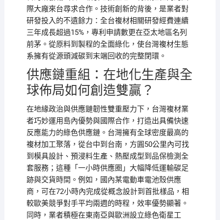
際大廠來台尋求合作。技術創新的背後，是業者對
研發投入的不遺餘力：全台複材相關研發經費連續
三年成長超過15%，專利申請數更在亞太地區名列
前茅。從原料到製程的全面綠化，使台灣複材生態
系擁有從源頭減碳到末端回收的完整閉環。
供應鏈重組：在地化生產與全
球佈局如何創造雙贏？
在地緣政治與供應鏈韌性雙重壓力下，台灣複材業
者巧妙運用島內優勢與國際合作，打造出具備快速
反應能力的綠色供應鏈。台灣擁有全球密度最高的
複材加工聚落，從台中到台南，方圓50公里內可找
到模具設計、預浸料生產、熱壓成型到品保檢測全
套服務；這種「一小時供應圈」大幅降低運輸碳足
跡與交貨時間。例如，國內某電動車電池殼供應
商，可在72小時內完成從概念設計到首批樣品，相
較歐美競爭對手平均兩週的時程，效率優勢顯著。
同時，業者積極在東南亞與歐洲設立綠色衛星工