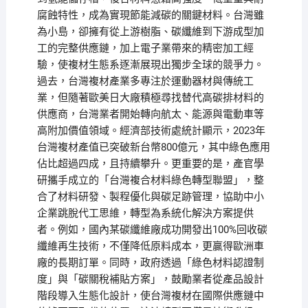
腐蝕特性，成為實現節能減碳的關鍵材料。台灣雖
為小島，卻擁有從上游樹脂、碳纖維到下游成型加
工的完整供應鏈，加上電子業帶來的精密加工經
驗，使複材生態系逐漸展現出獨步全球的競爭力。
過去，台灣複材產業多專注於運動器材與傳統工
業，但隨著歐美日大廠積極尋找替代高碳排材料的
供應商，台灣業者開始轉向航太、能源與電動車等
高附加價值領域。經濟部技術處統計顯示，2023年
台灣複材產值已突破新台幣800億元，其中綠色應用
佔比超過四成，且持續攀升。更重要的是，產官學
研攜手成立的「台灣複合材料綠色轉型聯盟」，整
合了材料研發、製程優化與碳足跡管理，協助中小
企業跳脫代工思維，轉型為系統化解決方案提供
者。例如，國內某碳纖維廠成功開發出100%回收碳
纖維再生技術，不僅降低原料成本，更贏得歐洲車
廠的長期訂單。同時，政府透過「綠色材料認證制
度」與「碳關稅補貼方案」，鼓勵業者從產品設計
階段導入生態化設計，使台灣複材在國際供應鏈中