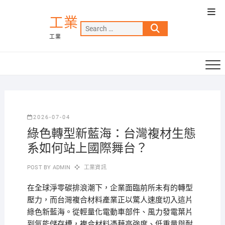
Skip
Top
to
工業
Men
Search
content
工業
…
2026-07-04
綠色轉型新藍海：台灣複材生態
系如何站上國際舞台？
POST BY
ADMIN
工業資訊
在全球淨零碳排浪潮下，企業面臨前所未有的轉型
壓力，而台灣複合材料產業正以驚人速度切入這片
綠色新藍海。從輕量化電動車部件、風力發電葉片
到氫能儲存槽，複合材料憑藉高強度、低重量與耐