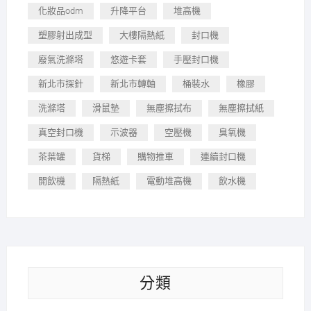
化妝品odm
升降平台
堆高機
塑膠射出成型
大樓隔熱紙
封口機
廢氣洗滌塔
悠遊卡套
手壓封口機
新北市探針
新北市轉軸
桶裝水
橡膠
洗滌塔
滑鼠墊
無塵擦拭布
無塵擦拭紙
真空封口機
示波器
空壓機
臭氧機
茶葉罐
貨梯
購物推車
連續封口機
開飲機
隔熱紙
電動堆高機
飲水機
分類