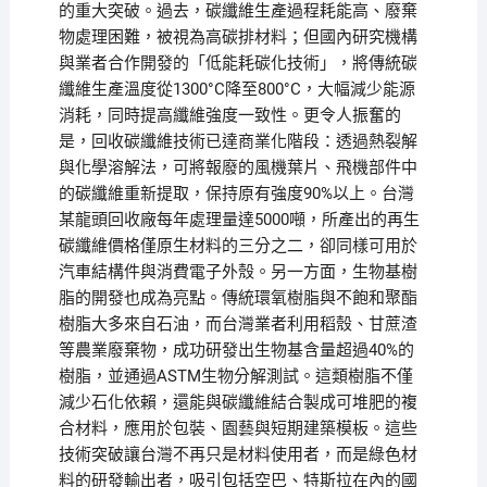
的重大突破。過去，碳纖維生產過程耗能高、廢棄
物處理困難，被視為高碳排材料；但國內研究機構
與業者合作開發的「低能耗碳化技術」，將傳統碳
纖維生產溫度從1300°C降至800°C，大幅減少能源
消耗，同時提高纖維強度一致性。更令人振奮的
是，回收碳纖維技術已達商業化階段：透過熱裂解
與化學溶解法，可將報廢的風機葉片、飛機部件中
的碳纖維重新提取，保持原有強度90%以上。台灣
某龍頭回收廠每年處理量達5000噸，所產出的再生
碳纖維價格僅原生材料的三分之二，卻同樣可用於
汽車結構件與消費電子外殼。另一方面，生物基樹
脂的開發也成為亮點。傳統環氧樹脂與不飽和聚酯
樹脂大多來自石油，而台灣業者利用稻殼、甘蔗渣
等農業廢棄物，成功研發出生物基含量超過40%的
樹脂，並通過ASTM生物分解測試。這類樹脂不僅
減少石化依賴，還能與碳纖維結合製成可堆肥的複
合材料，應用於包裝、園藝與短期建築模板。這些
技術突破讓台灣不再只是材料使用者，而是綠色材
料的研發輸出者，吸引包括空巴、特斯拉在內的國