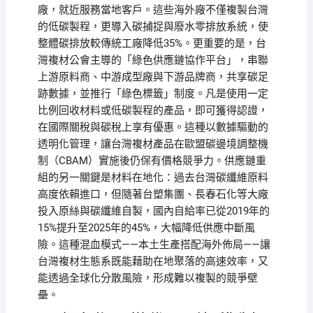
廠，就近服務當地客戶。這些海外廠不僅複製台灣
的低碳製程，更導入碳捕捉與廢水零排放系統，使
整體碳排放較傳統工廠降低35%。更重要的是，台
灣複材公會主導的「綠色供應鏈協作平台」，串聯
上游原料商、中游成型廠與下游品牌商，共享碳足
跡數據，並推行「綠色標籤」制度。凡是使用一定
比例回收材料或低碳製程的產品，即可獲得認證，
在國際關稅與碳稅上享有優惠。這種以數據驅動的
透明化管理，讓台灣複材產品在歐盟碳邊境調整機
制（CBAM）實施後仍保有價格競爭力。供應鏈重
組的另一關鍵是材料在地化：過去台灣碳纖維原料
高度依賴進口，但隨著台塑集團、長春石化等大廠
投入原絲與碳纖維自製，國內自給率已從2019年的
15%提升至2025年的45%，大幅降低供應中斷風
險。這種混血模式——本土生產搭配海外佈局——讓
台灣複材生態系既能藉助在地聚落的高速效率，又
能透過全球化分散風險，形成難以複製的競爭壁
壘。