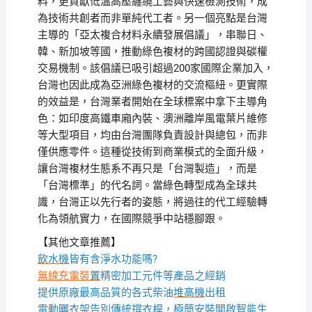
料，更貢獻低溫高壓纏繞工藝與快速檢測技術，成
為技術共創者而非單純代工者。另一個亮點是台灣
主導的「亞太複合材料永續發展倡議」，串聯日、
韓、新加坡等國，推動綠色複材的跨國認證與碳權
交易機制。該倡議已吸引超過200家國際企業加入，
台灣也因此成為亞洲綠色複材的交流樞紐。更實際
的效益是，台灣業者開始在全球標案中拿下主導角
色：如印度高鐵車廂內裝、澳洲離岸風電葉片維修
等大型項目，均由台灣團隊負責設計與總包，而非
僅供應零件。這種從技術到商業模式的全面升級，
讓台灣複材生態系不再只是「台灣製造」，而是
「台灣標準」的代名詞。當綠色轉型成為全球共
識，台灣正以先行者的姿態，將過往的代工經驗轉
化為領航實力，在國際競爭中站穩腳跟。
【其他文章推薦】
飲水機
皆有含淨水功能嗎?
無線充電裝
置
精密加工元件等產品之經銷
提供原廠最高品質的各式柴油
堆高機
出租
電動曬衣架
告別傳統撐衣桿，極簡安裝開啟智能生