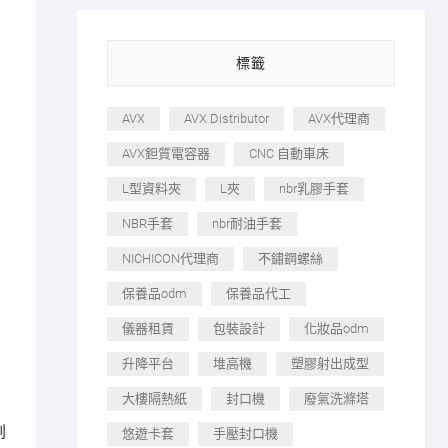
標籤
AVX
AVX Distributor
AVX代理商
AVX鉭質電容器
CNC 自動車床
L型資料夾
L夾
nbr乳膠手套
NBR手套
nbr耐油手套
NICHICON代理商
不鏽鋼螺絲
保養品odm
保養品代工
儀器租賃
包裝設計
化妝品odm
升降平台
堆高機
塑膠射出成型
大樓隔熱紙
封口機
廢氣洗滌塔
創
悠遊卡套
手壓封口機