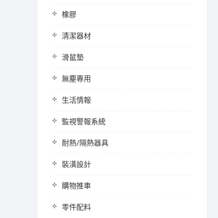
橡膠
清潔器材
滑鼠墊
無塵專用
生活情報
監視警報系統
耐熱/隔熱器具
裝潢設計
購物推車
零件配料