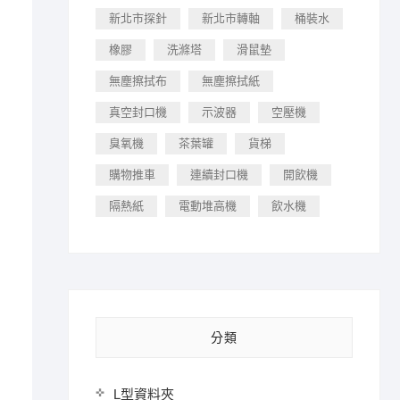
新北市探針
新北市轉軸
桶裝水
橡膠
洗滌塔
滑鼠墊
無塵擦拭布
無塵擦拭紙
真空封口機
示波器
空壓機
臭氧機
茶葉罐
貨梯
購物推車
連續封口機
開飲機
隔熱紙
電動堆高機
飲水機
分類
！
L型資料夾