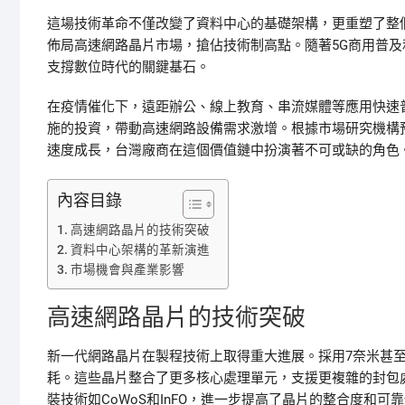
這場技術革命不僅改變了資料中心的基礎架構，更重塑了整
佈局高速網路晶片市場，搶佔技術制高點。隨著5G商用普
支撐數位時代的關鍵基石。
在疫情催化下，遠距辦公、線上教育、串流媒體等應用快速
施的投資，帶動高速網路設備需求激增。根據市場研究機構
速度成長，台灣廠商在這個價值鏈中扮演著不可或缺的角色
內容目錄
高速網路晶片的技術突破
資料中心架構的革新演進
市場機會與產業影響
高速網路晶片的技術突破
新一代網路晶片在製程技術上取得重大進展。採用7奈米甚
耗。這些晶片整合了更多核心處理單元，支援更複雜的封包
裝技術如CoWoS和InFO，進一步提高了晶片的整合度和可