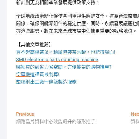
新計劃更為相關產業發展提供政策支持。
全球地緣政治變化促使各國重視供應鏈安全，這為台灣廠商
關係，確保關鍵零組件的穩定供應。同時，永續發展議題也
握這些趨勢，將在未來全球市場中佔據更重要的戰略地位。
【其他文章推薦】
買不起高檔茶葉，精緻包裝
茶葉罐
，也能撐場面!
SMD electronic parts counting machine
哪裡買的到省力省空間，方便攜帶的
購物推車
?
空壓機
這裡買最划算!
塑膠射出工廠
一條龍製造服務
文
Previous
Previous
Nex
post:
網路晶片資料中心效能飆升的隱形推手
資
章
導