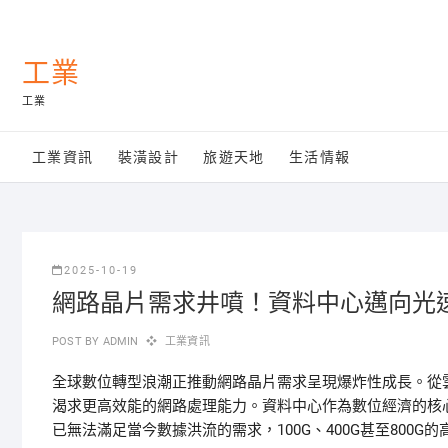
Skip
to
content
工業
工業
工業資訊
裝潢設計
旅遊天地
生活情報
2025-10-19
網路晶片需求井噴！資料中心邁向光
POST BY
ADMIN
工業資訊
全球數位轉型浪潮正推動網路晶片需求呈現爆炸性成長。從
渴求更高效能的網路處理能力。資料中心作為數位經濟的核心
已無法滿足當今數據洪流的需求，100G、400G甚至800