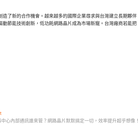
創造了新的合作機會。越來越多的國際企業尋求與台灣建立長期夥伴
驅動節能技術創新，低功耗網路晶片成為市場新寵。台灣廠商若能把
Next
t
post:
料中心內部通訊誰來管？網路晶片默默搞定一切，效率提升超乎想像