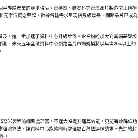
個半導體產業的競爭格局。台積電、聯發科等台灣晶片製造商正積極
及和元宇宙概念興起，數據傳輸需求呈現指數級增長，網路晶片已成為
普及，進一步加速了資料中心升級步伐。企業紛紛加大對雲端基礎設
預測，未來五年全球資料中心網路晶片市場規模將以年均20%以上的
。
至5奈米製程的網路處理器，不僅大幅提升運算效能，更能有效降低功
處理演算法，讓資料中心能夠同時處理數百萬個連線請求。先進的封
靠性。