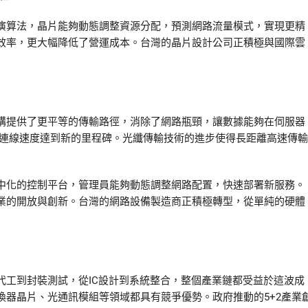
演算法，晶片能夠動態調整資源分配，預測網路流量模式，實現更精
效率，更大幅降低了營運成本。台灣的晶片設計公司正積極與國際雲
構提供了更平等的傳輸路徑，消除了網路瓶頸，讓數據能夠在伺服器
部連線速度達到新的里程碑。光纖傳輸技術的進步使得長距離高速傳輸
中化的控制平台，管理員能夠動態調整網路配置，快速部署新服務。
業的開放與創新。台灣的網路設備製造商正積極轉型，從單純的硬體
代工到封裝測試，從IC設計到系統整合，整個產業鏈都受益於這波成
器晶片、光通訊模組等領域都具有競爭優勢。政府推動的5+2產業