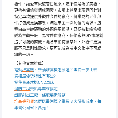
觀件，讓愛車恢復昔日風采，這不僅是為了美觀，
更帶有保值與情感因素。市場上甚至出現專門針對
特定車款提供外觀件套件的廠商，將常見的老化部
件打包成更換套餐，滿足車主一次到位的需求。這
種由高車齡驅動的外觀件更換潮，已從被動維修轉
變為主動升級，為零件供應商、保修廠與DIY市場創
造了可觀的商機。隨著車齡持續攀升，外觀件更換
將不只是剛性需求，更可能成為老車文化中不可或
缺的一環。
【其他文章推薦】
電動
堆高機
、柴油堆高機怎麼選？差異一次比較
貨櫃屋
優勢特性有哪些?
零件量產就選
CNC車床
消防工程
交給專業來搞定
塑膠射出工廠
一條龍製造服務
堆高機租賃
怎麼選最划算？掌握 3 大隱形成本，每
年幫公司省下萬元！