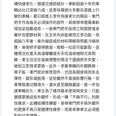
構快速老化。根據交通部統計，車齡超過十年的車
輛佔比已突破六成，這意味著絕大多數在道路上行
駛的車輛，都已經進入零件快速老化的階段。車門
把手作為每天必須操作的部件，其故障率隨著車齡
增加呈指數成長。一般車門把手採用工程塑膠或金
屬外包塑膠材質，在五年內尚能維持正常功能，但
超過八年後，紫外線造成的材料降解與熱脹冷縮效
應，會使把手變得脆弱，輕輕一拉就可能斷裂。這
種情況在夏天高溫曝曬或冬天低溫收縮時尤其明
顯，車主往往在毫無預警的情況下遭遇把手失靈，
被迫立即尋求更換。此外，老舊車輛的外觀飾條、
葉子板、車門密封條等部件，也因長期使用而失去
彈性、變形或脫落，這些雖然不直接影響行駛，但
會導致風切聲增大、漏水甚至鏽蝕蔓延，進一步加
速車輛劣化。車主為了維持基本使用與安全，只能
選擇更換這些外觀件，形成一種「不換不行」的剛
性需求。此種結構性轉變，使得車門把手與外觀件
的更換不再只是選擇性維修，而是老車車主必須面
對的日常課題。