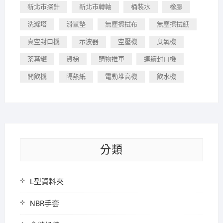
新北市探針
新北市轉軸
桶裝水
橡膠
洗滌塔
滑鼠墊
無塵擦拭布
無塵擦拭紙
真空封口機
示波器
空壓機
臭氧機
茶葉罐
貨梯
購物推車
連續封口機
開飲機
隔熱紙
電動堆高機
飲水機
分類
L型資料夾
NBR手套