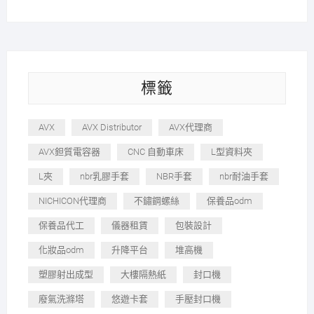
標籤
AVX
AVX Distributor
AVX代理商
AVX鉭質電容器
CNC 自動車床
L型資料夾
L夾
nbr乳膠手套
NBR手套
nbr耐油手套
NICHICON代理商
不鏽鋼螺絲
保養品odm
保養品代工
儀器租賃
包裝設計
化妝品odm
升降平台
堆高機
塑膠射出成型
大樓隔熱紙
封口機
廢氣洗滌塔
悠遊卡套
手壓封口機