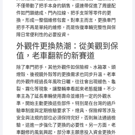
不僅帶動了把手本身的銷售，還連帶促進了周邊配
件如門鎖總成、門內拉線、把手支架等零件的更
換，形成一整個維修包套。對車主而言，更換車門
把手不再是單純的維修，而是恢復車輛完整性與保
障日常便利性的必要投資。
外觀件更換熱潮：從美觀到保
值，老車翻新的新賽道
除了車門把手，其他外觀件如保險桿、水箱罩、頭
燈殼、後視鏡外殼等的更換需求也同步升溫。老車
的外觀件經過長年風吹日曬，往往會出現褪色、龜
裂、霧化等現象，讓整輛車看起來老態龍鍾。不少
車主為了延長車輛使用壽命並維持一定的外觀水
準，開始主動更換這些部件。特別是在台灣的過戶
驗車制度與定期檢驗要求下，燈具、保險桿等涉及
安全與法規的部位必須保持完好，否則無法通過檢
驗，這進一步強化了更換的必要性。另一方面，老
車翻修的風氣興起，部分車主願意投入資金更換外