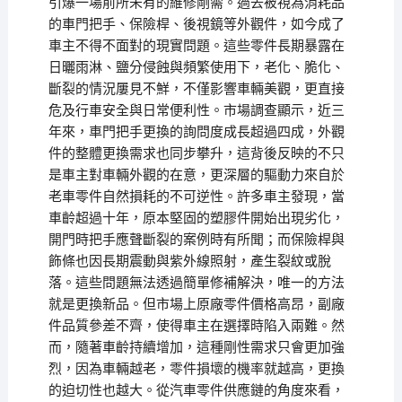
引爆一場前所未有的維修剛需。過去被視為消耗品
的車門把手、保險桿、後視鏡等外觀件，如今成了
車主不得不面對的現實問題。這些零件長期暴露在
日曬雨淋、鹽分侵蝕與頻繁使用下，老化、脆化、
斷裂的情況屢見不鮮，不僅影響車輛美觀，更直接
危及行車安全與日常便利性。市場調查顯示，近三
年來，車門把手更換的詢問度成長超過四成，外觀
件的整體更換需求也同步攀升，這背後反映的不只
是車主對車輛外觀的在意，更深層的驅動力來自於
老車零件自然損耗的不可逆性。許多車主發現，當
車齡超過十年，原本堅固的塑膠件開始出現劣化，
開門時把手應聲斷裂的案例時有所聞；而保險桿與
飾條也因長期震動與紫外線照射，產生裂紋或脫
落。這些問題無法透過簡單修補解決，唯一的方法
就是更換新品。但市場上原廠零件價格高昂，副廠
件品質參差不齊，使得車主在選擇時陷入兩難。然
而，隨著車齡持續增加，這種剛性需求只會更加強
烈，因為車輛越老，零件損壞的機率就越高，更換
的迫切性也越大。從汽車零件供應鏈的角度來看，