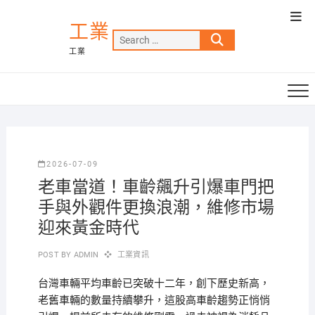
Skip
Top
to
工業
Men
Search
content
工業
…
2026-07-09
老車當道！車齡飆升引爆車門把
手與外觀件更換浪潮，維修市場
迎來黃金時代
POST BY
ADMIN
工業資訊
台灣車輛平均車齡已突破十二年，創下歷史新高，
老舊車輛的數量持續攀升，這股高車齡趨勢正悄悄