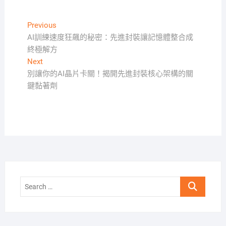
文
Previous
Previous
post:
AI訓練速度狂飆的秘密：先進封裝讓記憶體整合成
章
終極解方
導
Next
Next
覽
post:
別讓你的AI晶片卡關！揭開先進封裝核心架構的關
鍵黏著劑
Search
…