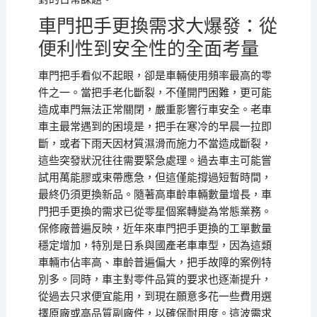
車門把手更換需求大爆發：從
便利性到安全性的全面考量
車門把手看似不起眼，卻是車輛使用頻率最高的零
件之一。當把手老化斷裂，不僅開門困難，更可能
造成車門無法正常關閉，嚴重影響行車安全。老車
車主最常遇到的困境是，把手在寒冷的早晨一拉即
斷，或者下雨天因材質濕滑而施力不當造成斷裂，
這些突發狀況往往需要緊急處理。過去車主可能嘗
試用萬能膠或束帶應急，但這僅能撐過短暫時間，
最終仍須更換新品。隨著高車齡車輛數量增長，車
門把手更換的需求已從零星個案轉變為常態業務。
保修廠普遍反映，近年來車門把手更換的工單數量
穩定增加，特別是日系與國產老車車型，因為這類
車輛市佔率高、車齡普遍偏大，把手故障的案例特
別多。同時，車主對零件品質的要求也逐漸提升，
從過去只求便宜能用，到現在願意多花一些費用選
擇原廠或高品質副廠件，以確保耐用度。這波需求