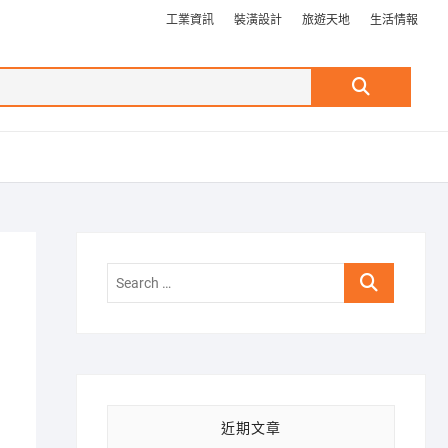
工業資訊
裝潢設計
旅遊天地
生活情報
Search
…
Search
…
近期文章