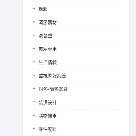
橡膠
清潔器材
滑鼠墊
無塵專用
生活情報
監視警報系統
耐熱/隔熱器具
裝潢設計
購物推車
零件配料