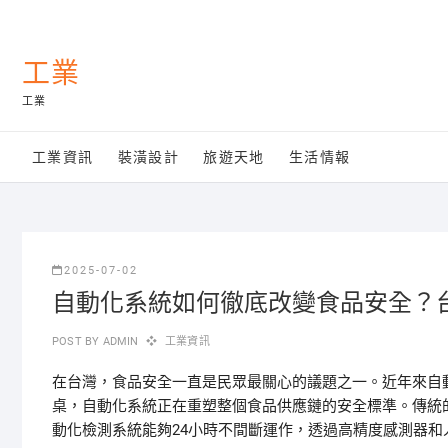
Skip
to
content
工業
工業
工業資訊
裝潢設計
旅遊天地
生活情報
2025-07-02
自動化系統如何徹底改變食品安全？
POST BY
ADMIN
工業資訊
在台灣，食品安全一直是民眾最關心的議題之一。近年來自
桌，自動化系統正在重塑整個食品供應鏈的安全標準。傳統
動化檢測系統能夠24小時不間斷運作，透過高精度感測器