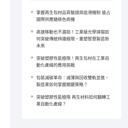
掌握再生包材品質驗證與追溯機制 搶占
國際供應鏈綠色商機
高速移動也不漏拍！工業級光學掃描如
何突破傳統辨識極限，重塑智慧製造新
未來
突破塑膠性能極限！再生包材在工業自
動化產線的應用挑戰
包裝減碳革命：減薄與回收雙軌並進，
製造業如何掌握關鍵策略？
突破塑膠性能極限 再生材料如何翻轉工
業自動化產線？