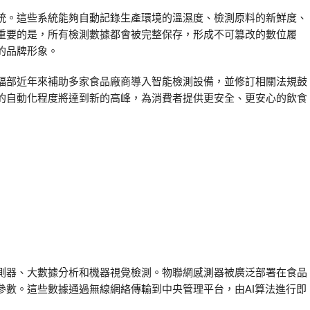
統。這些系統能夠自動記錄生產環境的溫濕度、檢測原料的新鮮度、
重要的是，所有檢測數據都會被完整保存，形成不可篡改的數位履
的品牌形象。
福部近年來補助多家食品廠商導入智能檢測設備，並修訂相關法規鼓
的自動化程度將達到新的高峰，為消費者提供更安全、更安心的飲食
測器、大數據分析和機器視覺檢測。物聯網感測器被廣泛部署在食品
參數。這些數據通過無線網絡傳輸到中央管理平台，由AI算法進行即