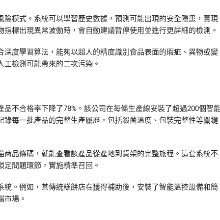
風險模式。系統可以學習歷史數據，預測可能出現的安全隱患，實現
物指標出現異常波動時，會自動建議暫停使用並進行更詳細的檢測。
合深度學習算法，能夠以超人的精度識別食品表面的瑕疵、異物或變
人工檢測可能帶來的二次污染。
品不合格率下降了78%。該公司在每條生產線安裝了超過200個智
記錄每一批產品的完整生產履歷，包括殺菌溫度、包裝完整性等關鍵
描商品條碼，就能查看該產品從產地到貨架的完整旅程。這套系統不
鎖定問題環節，實施精準召回。
系統。例如，某傳統糕餅店在獲得補助後，安裝了智能溫控設備和簡
端市場。