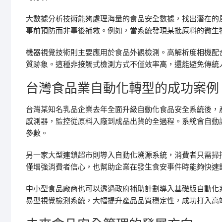
大數據分析技術能夠處理海量的食品安全數據，找出潛在的
事前預防而非事後補救。例如，當系統發現某批原料的微生
機器視覺技術則主要應用於食品外觀檢測。高解析度相機配
質跡象。這種非接觸式檢測方式不僅效率高，還能避免傳統
台灣食品業自動化轉型的成功案例
台灣某知名乳品企業去年全面升級自動化食品安全系統後，產
感測器，監控從原料入廠到成品出貨的全過程。系統會自動
參數。
另一家大型連鎖超市則導入自動化溯源系統，消費者只需掃
僅增強消費者信心，也幫助企業在發生食安事件時能夠快速
中小型食品廠商也可以透過政府補助計劃導入基礎版自動化
易型視覺檢測系統，大幅提升產品品質穩定性，成功打入高