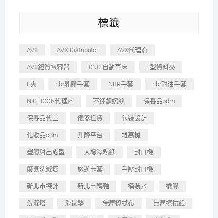
標籤
AVX
AVX Distributor
AVX代理商
AVX鉭質電容器
CNC 自動車床
L型資料夾
L夾
nbr乳膠手套
NBR手套
nbr耐油手套
NICHICON代理商
不鏽鋼螺絲
保養品odm
保養品代工
儀器租賃
包裝設計
化妝品odm
升降平台
堆高機
塑膠射出成型
大樓隔熱紙
封口機
廢氣洗滌塔
悠遊卡套
手壓封口機
新北市探針
新北市轉軸
桶裝水
橡膠
洗滌塔
滑鼠墊
無塵擦拭布
無塵擦拭紙