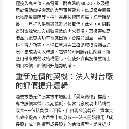
極投入高容值、高電壓、耐高溫的MLCC，以及適
用於電動車逆變器的大型薄膜電容、車規級金屬氧
化物壓敏電阻等。這些產品技術門檻高、認證時間
長，一旦打入供應鏈就難以被取代。此外，AI伺服
器對電源管理與訊號濾波的需求暴增，直接帶動高
階晶片電容與功率電感出貨。台廠如國巨、華新
科、奇力新等，不僅在車用與工控領域取得顯著進
展，更成功切入輝達、超微的AI伺服器供應鏈。新
應用帶來的營收結構優化，促使外資與投信重新上
調目標價，評價回升趨勢明確。
重新定價的契機：法人對台廠
的評價提升邏輯
過去被動元件股常被市場貼上「景氣循環」標籤，
導致股價本益比長期偏低。但當台廠展現出結構性
改善——包括負債比下降、自由現金流轉正、資本支
出效率提高、客戶集中度分散——法人開始採用「成
長股」或「防禦型成長股」的估值模型。尤其近期