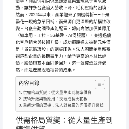
衝擊，到疫情期間供應鏈混亂與全球電子需求波
動，讓許多台廠陷入營收下滑、毛利壓縮的困境。
然而，2024年以來，產業迎來了關鍵轉折——不是
曇花一現的急單回補，而是源自更深層的結構性改
變。台廠主動調整產能配置、轉向高附加價值應用
（如車用、工控、5G基建、AI伺服器），並透過優
化客戶組合與技術升級，成功擺脫過去被動元件僅
是「景氣循環股」的刻板印象。法人圈開始重新審
視這些企業的長期競爭力，給予更高的本益比評
價，股價與基本面同步回升。這一波復甦並非偶
然，而是產業脫胎換骨的成果。
內容目錄
供需格局質變：從大量生產到精準供貨
技術升級與新應用：突破成長天花板
重新定價的契機：法人對台廠的評價提升邏輯
供需格局質變：從大量生產到