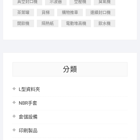
真空封口機
示波器
空壓機
臭氧機
茶葉罐
貨梯
購物推車
連續封口機
開飲機
隔熱紙
電動堆高機
飲水機
分類
L型資料夾
NBR手套
倉儲設備
印刷製品