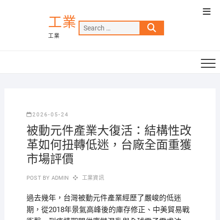
Skip
Top
to
工業
Men
Search
content
工業
…
2026-05-24
被動元件產業大復活：結構性改
革如何扭轉低迷，台廠全面重獲
市場評價
POST BY
ADMIN
工業資訊
過去幾年，台灣被動元件產業經歷了嚴峻的低迷
期，從2018年景氣高峰後的庫存修正、中美貿易戰