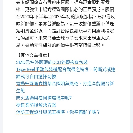
幾家龍頭廠宣布實施庫藏股、提高現金股利配發
率，更強化市場對經營團隊信心的正面預期。股價
在2024年下半年至2025年初的波段漲幅，已部分反
映新評價。業界普遍認為，這一波評價重獲不僅是
短期資金追逐，而是對台廠長期競爭力與獲利穩定
性的認可，未來只要全球電子需求未出現重大逆
風，被動元件族群的評價中樞有望持續上移。
【其他文章推薦】
SMD元件外觀瑕疵
CCD外觀檢查包裝
Tape Reel手動包裝機
配合載帶之特性，間斷式或連
續式可自由選擇切換
電動升降曬衣機
結合照明與風乾，打造全能陽台新
生態
防火漆
適用在何種環境中呢?
零售業
防損解決方案
消防工程
設計與施工標準，你準備好了嗎？