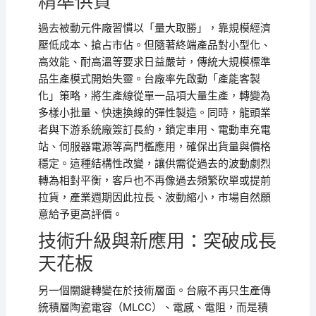
精準供貨
過去被動元件廠習慣以「量大取勝」，靠規模經濟
壓低成本、搶占市佔。但隨著終端產品對小型化、
高效能、耐高溫等要求日益嚴苛，傳統大規模標準
品生產模式開始失靈。台廠率先啟動「產能客製
化」策略，將生產線從單一品項大量生產，轉變為
多樣小批量、快速換線的彈性製造。同時，龍頭業
者與下游系統廠簽訂長約，鎖定車用、電動車充電
站、伺服器電源等高門檻應用，確保出貨量與價格
穩定。這種結構性改變，讓供需從過去的波動劇烈
轉為相對平衡，客戶也不再像過去頻繁砍單或提前
拉貨，產業週期因此拉長、波動縮小，市場自然願
意給予更高評價。
技術升級與新應用：突破成長
天花板
另一個關鍵轉變在於技術層面。台廠不再只生產傳
統積層陶瓷電容（MLCC）、電感、電阻，而是積