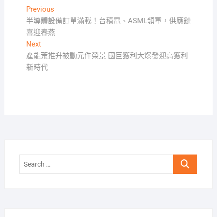
文
Previous
Previous
post:
半導體設備訂單滿載！台積電、ASML領軍，供應鏈
章
喜迎春燕
導
Next
Next
覽
post:
產能荒推升被動元件榮景 國巨獲利大爆發迎高獲利
新時代
Search
…