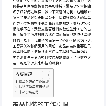
的效能，更在節能與微型化方面展現驚人潛力。透
過將晶片直接翻轉並與基板連接，覆晶封裝大幅縮
短了訊號傳輸路徑，減少了延遲與功耗。這種設計
讓電子產品變得更輕薄短小，同時維持強大的運算
能力。從智慧型手機到高效能伺服器，覆晶封裝技
術無處不在，默默支撐著我們的數位生活。它的出
現，解決了傳統封裝方式面臨的頻寬限制與熱管理
難題，為下一代電子設備鋪平了道路。隨著5G、人
工智慧與物聯網應用的興起，覆晶封裝的重要性只
會與日俱增。這項技術不僅是工程師的專業領域，
更是消費者享受流暢科技體驗的關鍵。了解覆晶封
裝，就是掌握未來科技的脈動。
內容目錄
覆晶封裝的工作原理
技術優勢與應用領域
未來發展趨勢
覆晶封裝的工作原理