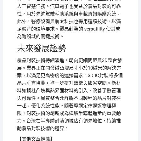
人工智慧任務。汽車電子也受益於覆晶封裝的可靠
性，用於先進駕駛輔助系統與車載資訊娛樂系統。
此外，醫療設備與航太科技也採用這項技術，以滿
足嚴苛的環境要求。覆晶封裝的 versatility 使其成
為跨領域的關鍵技術。
未來發展趨勢
覆晶封裝技術持續演進，朝向更細間距與3D整合發
展。業界正在開發微凸塊尺寸小於10微米的解決方
案，以滿足更高密度的連接需求。3D IC封裝將多個
晶片垂直堆疊，進一步提升效能與節省空間。新材
料如銅柱凸塊與熱界面材料的引入，改善了熱管理
與可靠性。異質整合允許將不同製程的晶片封裝在
一起，優化系統性能。隨著摩爾定律逼近物理極
限，封裝技術的創新成為延續半導體進步的重要動
力。台灣在半導體封裝領域佔有領先地位，持續推
動覆晶封裝技術的邊界。
【其他文章推薦】