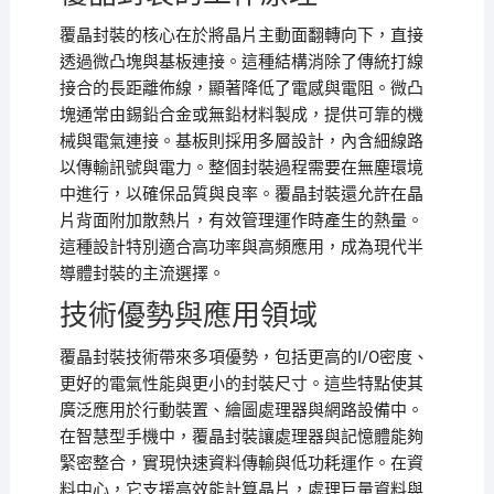
覆晶封裝的核心在於將晶片主動面翻轉向下，直接
透過微凸塊與基板連接。這種結構消除了傳統打線
接合的長距離佈線，顯著降低了電感與電阻。微凸
塊通常由錫鉛合金或無鉛材料製成，提供可靠的機
械與電氣連接。基板則採用多層設計，內含細線路
以傳輸訊號與電力。整個封裝過程需要在無塵環境
中進行，以確保品質與良率。覆晶封裝還允許在晶
片背面附加散熱片，有效管理運作時產生的熱量。
這種設計特別適合高功率與高頻應用，成為現代半
導體封裝的主流選擇。
技術優勢與應用領域
覆晶封裝技術帶來多項優勢，包括更高的I/O密度、
更好的電氣性能與更小的封裝尺寸。這些特點使其
廣泛應用於行動裝置、繪圖處理器與網路設備中。
在智慧型手機中，覆晶封裝讓處理器與記憶體能夠
緊密整合，實現快速資料傳輸與低功耗運作。在資
料中心，它支援高效能計算晶片，處理巨量資料與