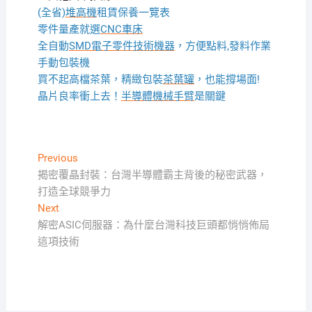
(全省)
堆高機
租賃保養一覽表
零件量產就選
CNC車床
全自動
SMD電子零件技術機器
，方便點料,發料作業
手動包裝機
買不起高檔茶葉，精緻包裝
茶葉罐
，也能撐場面!
晶片良率衝上去！
半導體機械手臂
是關鍵
文
Previous
Previous
post:
揭密覆晶封裝：台灣半導體霸主背後的秘密武器，
章
打造全球競爭力
導
Next
Next
覽
post:
解密ASIC伺服器：為什麼台灣科技巨頭都悄悄佈局
這項技術