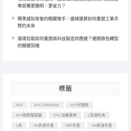
車部署更聰明、更省力？
精準感知背後的關鍵推手：邊緣運算如何重塑工業手
臂的未來
循環包裝如何重塑高科技製造供應鏈？揭開綠色轉型
的關鍵契機
標籤
AVX
AVX Distributor
AVX代理商
AVX鉭質電容器
CNC 自動車床
L型資料夾
L夾
nbr乳膠手套
NBR手套
nbr耐油手套