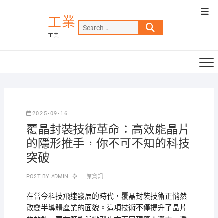
Skip
Top
to
工業
Men
Search
content
工業
…
2025-09-16
覆晶封裝技術革命：高效能晶片
的隱形推手，你不可不知的科技
突破
POST BY
ADMIN
工業資訊
在當今科技飛速發展的時代，覆晶封裝技術正悄然
改變半導體產業的面貌。這項技術不僅提升了晶片