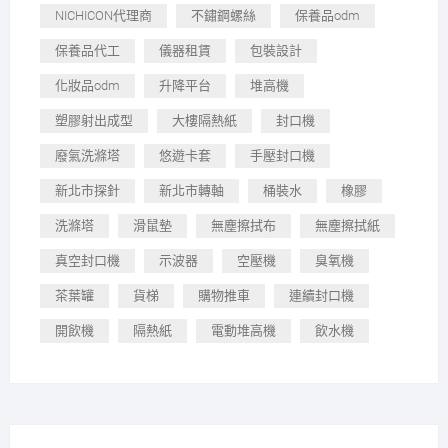
NICHICON代理商
不鏽鋼螺絲
保養品odm
保養品代工
儀器租賃
包裝設計
化妝品odm
升降平台
堆高機
塑膠射出成型
大樓隔熱紙
封口機
廢氣洗滌塔
悠遊卡套
手壓封口機
新北市探針
新北市轉軸
桶裝水
橡膠
洗滌塔
滑鼠墊
無塵擦拭布
無塵擦拭紙
真空封口機
示波器
空壓機
臭氧機
茶葉罐
貨梯
購物推車
連續封口機
開飲機
隔熱紙
電動堆高機
飲水機