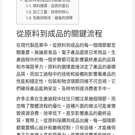
原料選擇：品質的基石
加工工藝：技術的核心
包裝與物流：最後的保障
從原料到成品的關鍵流程
在現代製造業中，從原料到成品的每一個環節都至
關重要。無論是食品、電子產品還是日常用品，生
產過程中的每一個步驟都可能影響最終產品的品質
和市場競爭力。原料的選擇直接決定了產品的基礎
品質，而加工過程中的技術和設備則影響著產品的
性能和穩定性。包裝和物流環節同樣不可忽視，它
們確保產品能夠安全、及時地到達消費者手中。
許多企業在生產過程中往往只關注某幾個環節，而
忽略了整體流程的優化。這種片面的做法可能會導
致資源浪費、效率低下，甚至影響產品的最終品
質。實際上，從原料採購到成品出廠，每一個環節
都需要精心設計和嚴格控制。只有這樣，才能確保