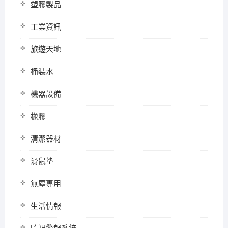
塑膠製品
工業資訊
旅遊天地
桶裝水
機器設備
橡膠
清潔器材
滑鼠墊
無塵專用
生活情報