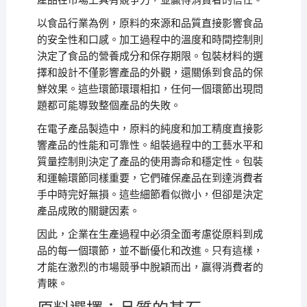
產品在市場上具有競爭力，並贏得消費者的信任。
以食品行業為例，原料的來源和品質直接影響食品
的安全性和口感。加工過程中的溫度和時間控制則
決定了食品的營養成分和保存期限。包裝材料的選
擇和設計不僅影響產品的外觀，還關係到食品的保
鮮效果。這些環節環環相扣，任何一個環節出現問
題都可能導致整個產品的失敗。
在電子產品製造中，原料的純度和加工精度直接影
響產品的性能和可靠性。組裝過程中的工藝水平和
質量控制則決定了產品的使用壽命和穩定性。包裝
和運輸環節同樣重要，它們確保產品在到達消費者
手中時完好無損。這些細節看似微小，但卻是決定
產品成敗的關鍵因素。
因此，企業在生產過程中必須全面考慮從原料到成
品的每一個環節，並不斷優化和改進。只有這樣，
才能在激烈的市場競爭中脫穎而出，贏得消費者的
青睞。