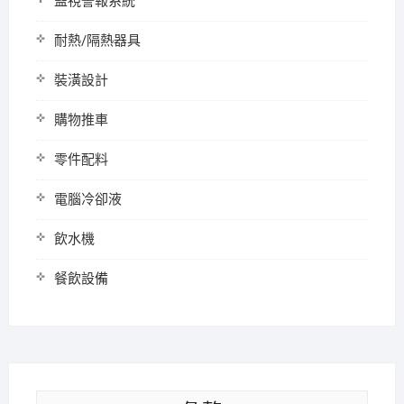
監視警報系統
耐熱/隔熱器具
裝潢設計
購物推車
零件配料
電腦冷卻液
飲水機
餐飲設備