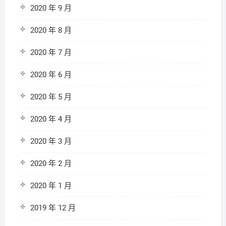
2020 年 9 月
2020 年 8 月
2020 年 7 月
2020 年 6 月
2020 年 5 月
2020 年 4 月
2020 年 3 月
2020 年 2 月
2020 年 1 月
2019 年 12 月