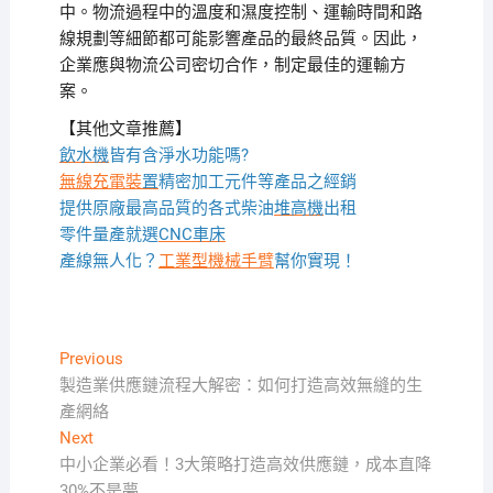
中。物流過程中的溫度和濕度控制、運輸時間和路
線規劃等細節都可能影響產品的最終品質。因此，
企業應與物流公司密切合作，制定最佳的運輸方
案。
【其他文章推薦】
飲水機
皆有含淨水功能嗎?
無線充電裝
置
精密加工元件等產品之經銷
提供原廠最高品質的各式柴油
堆高機
出租
零件量產就選
CNC車床
產線無人化？
工業型機械手臂
幫你實現！
文
Previous
Previous
post:
製造業供應鏈流程大解密：如何打造高效無縫的生
章
產網絡
導
Next
Next
覽
post:
中小企業必看！3大策略打造高效供應鏈，成本直降
30%不是夢