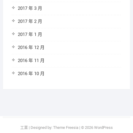
2017 年 3 月
2017 年 2 月
2017 年 1 月
2016 年 12 月
2016 年 11 月
2016 年 10 月
工業
| Designed by:
Theme Freesia
| © 2026
WordPress