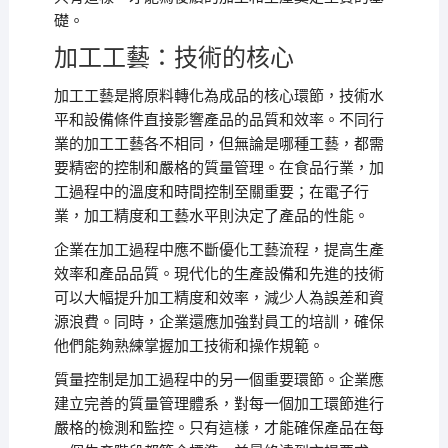
礎。
加工工藝：技術的核心
加工工藝是將原料轉化為成品的核心環節，技術水
平和設備條件直接影響產品的品質和效率。不同行
業的加工工藝各不相同，但無論是哪種工藝，都需
要精密的控制和嚴格的質量管理。在食品行業，加
工過程中的溫度和時間控制至關重要；在電子行
業，加工精度和工藝水平則決定了產品的性能。
企業在加工過程中應不斷優化工藝流程，提高生產
效率和產品品質。現代化的生產設備和先進的技術
可以大幅提升加工精度和效率，減少人為誤差和資
源浪費。同時，企業還應加強對員工的培訓，確保
他們能夠熟練掌握加工技術和操作規範。
質量控制是加工過程中的另一個重要環節。企業應
建立完善的質量管理體系，對每一個加工環節進行
嚴格的檢測和監控。只有這樣，才能確保產品在每