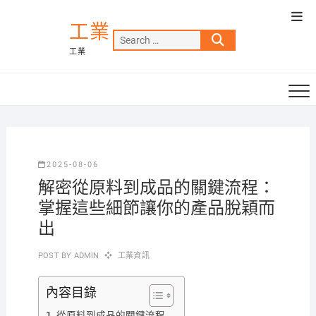
Skip
Top
to
工業
Men
Search
content
工業
…
2025-08-06
解密從原料到成品的關鍵流程：
掌握這些細節讓你的產品脫穎而
出
POST BY
ADMIN
工業資訊
內容目錄
從原料到成品的關鍵流程