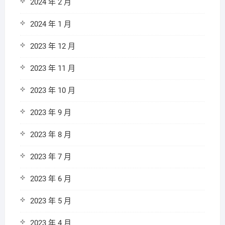
2024 年 2 月
2024 年 1 月
2023 年 12 月
2023 年 11 月
2023 年 10 月
2023 年 9 月
2023 年 8 月
2023 年 7 月
2023 年 6 月
2023 年 5 月
2023 年 4 月