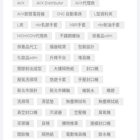
AVX
AVX Distributor
AVX代理商
AVX鉭質電容器
CNC 自動車床
L型資料夾
L夾
nbr乳膠手套
NBR手套
nbr耐油手套
NICHICON代理商
不鏽鋼螺絲
保養品odm
保養品代工
儀器租賃
包裝設計
化妝品odm
升降平台
堆高機
塑膠射出成型
大樓隔熱紙
封口機
廢氣洗滌塔
悠遊卡套
手壓封口機
新北市探針
新北市轉軸
桶裝水
橡膠
洗滌塔
滑鼠墊
無塵擦拭布
無塵擦拭紙
真空封口機
示波器
空壓機
臭氧機
茶葉罐
貨梯
購物推車
連續封口機
開飲機
隔熱紙
電動堆高機
飲水機