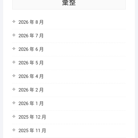
彙整
2026 年 8 月
2026 年 7 月
2026 年 6 月
2026 年 5 月
2026 年 4 月
2026 年 2 月
2026 年 1 月
2025 年 12 月
2025 年 11 月