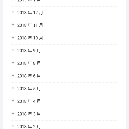
2019 年 1 月
2018 年 12 月
2018 年 11 月
2018 年 10 月
2018 年 9 月
2018 年 8 月
2018 年 6 月
2018 年 5 月
2018 年 4 月
2018 年 3 月
2018 年 2 月