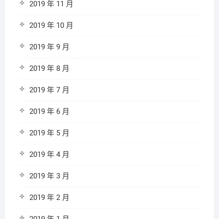
2019 年 11 月
2019 年 10 月
2019 年 9 月
2019 年 8 月
2019 年 7 月
2019 年 6 月
2019 年 5 月
2019 年 4 月
2019 年 3 月
2019 年 2 月