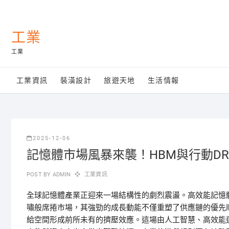
Skip
to
content
工業
工業
工業資訊
裝潢設計
旅遊天地
生活情報
2025-12-06
記憶體市場風暴來襲！HBM與行動D
POST BY
ADMIN
工業資訊
全球記憶體產業正迎來一場結構性的劇烈震盪。高效能記憶體
嘯般席捲市場，其強勁的成長動能不僅重塑了供應鏈的優先
給空間形成前所未有的擠壓效應。這場由人工智慧、高效能