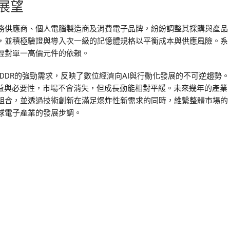
展望
務供應商、個人電腦製造商及消費電子品牌，紛紛調整其採購與產品
，並積極驗證與導入次一級的記憶體規格以平衡成本與供應風險。系
輕對單一高價元件的依賴。
DDR的強勁需求，反映了數位經濟向AI與行動化發展的不可逆趨勢。
效益與必要性，市場不會消失，但成長動能相對平緩。未來幾年的產業
組合，並透過技術創新在滿足爆炸性新需求的同時，維繫整體市場的
球電子產業的發展步調。