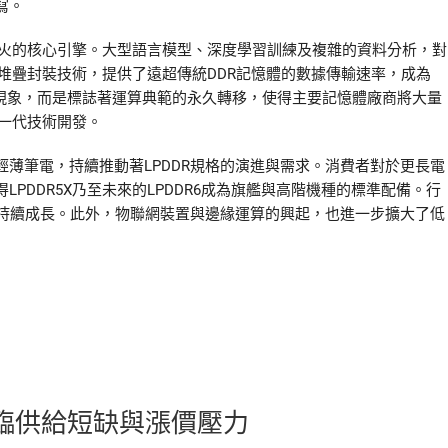
寫。
烈火的核心引擎。大型語言模型、深度學習訓練及複雜的資料分析，對
堆疊封裝技術，提供了遠超傳統DDR記憶體的數據傳輸速率，成為
期現象，而是標誌著運算典範的永久轉移，使得主要記憶體廠商將大量
一代技術開發。
薄筆電，持續推動著LPDDR規格的演進與需求。消費者對於更長電
PDDR5X乃至未來的LPDDR6成為旗艦與高階機種的標準配備。行
且持續成長。此外，物聯網裝置與邊緣運算的興起，也進一步擴大了低
面臨供給短缺與漲價壓力