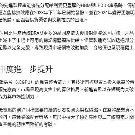
的先進製程產能優先分配給利潤更豐厚的HBM與LPDDR產品時，傳
種產能排擠效應在2023年下半年已開始發酵，並在2024年變得更加明
記憶體，面臨著供貨緊張與交期拉長的困境。
佔用比生產傳統DRAM更多的晶圓產能與後段封測資源。同樣一片晶
質上減少了市場上可用的總記憶體顆粒供給。儘管製造商試圖透過部分
足難以完全克服，導致現貨市場價格波動加劇，合約價也呈現穩健上
中度進一步提升
輯晶片（如GPU）的異質整合能力，其技術門檻與資本投入遠高於傳
家領先廠商，市場呈現高度集中的寡佔格局。新進者難以在短期內突破
能力與市場控制力。
更低電壓的演進同樣需要持續的研發投資與製程微縮。在整體產業資本
傾斜。這種資源配置策略，無形中拉大了領先集團與二三線廠商之間
產業鏈的韌性面臨新的考驗。