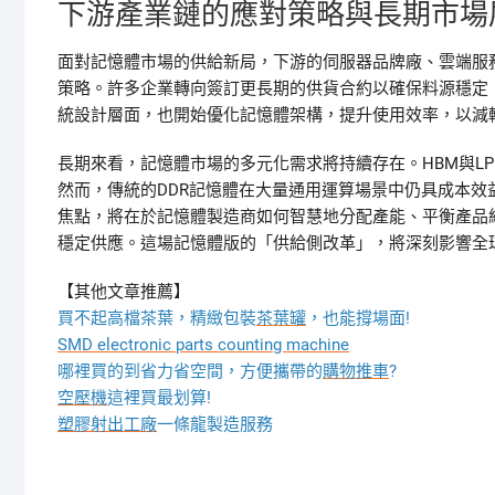
下游產業鏈的應對策略與長期市場
面對記憶體市場的供給新局，下游的伺服器品牌廠、雲端服
策略。許多企業轉向簽訂更長期的供貨合約以確保料源穩定
統設計層面，也開始優化記憶體架構，提升使用效率，以減
長期來看，記憶體市場的多元化需求將持續存在。HBM與LP
然而，傳統的DDR記憶體在大量通用運算場景中仍具成本
焦點，將在於記憶體製造商如何智慧地分配產能、平衡產品
穩定供應。這場記憶體版的「供給側改革」，將深刻影響全
【其他文章推薦】
買不起高檔茶葉，精緻包裝
茶葉罐
，也能撐場面!
SMD electronic parts counting machine
哪裡買的到省力省空間，方便攜帶的
購物推車
?
空壓機
這裡買最划算!
塑膠射出工廠
一條龍製造服務