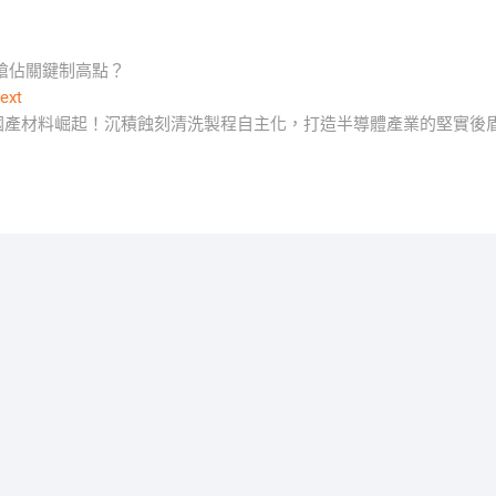
搶佔關鍵制高點？
Next
ext
post:
國產材料崛起！沉積蝕刻清洗製程自主化，打造半導體產業的堅實後