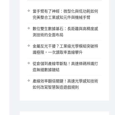
當手臂有了神經：微型化與低功耗如何
完美整合工業感知元件與機械手臂
數位雙生數據基石：長距離與高精度感
測技術的全面布局
金屬反光干擾？工業級光學模組突破辨
識極限，一次讀取率直線攀升
從倉儲到產線零斷點！高速條碼辨識打
造無縫數據鏈結
產線效率翻倍關鍵！高速光學感知技術
如何改寫智慧製造遊戲規則