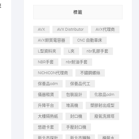
統
標籤
AVX
AVX Distributor
AVX代理商
AVX鉭質電容器
CNC 自動車床
L型資料夾
L夾
nbr乳膠手套
NBR手套
nbr耐油手套
NICHICON代理商
不鏽鋼螺絲
保養品odm
保養品代工
儀器租賃
包裝設計
化妝品odm
升降平台
堆高機
塑膠射出成型
大樓隔熱紙
封口機
廢氣洗滌塔
悠遊卡套
手壓封口機
新北市探針
新北市轉軸
桶裝水