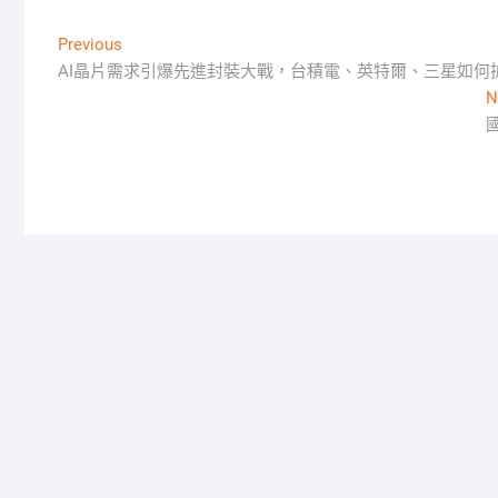
文
Previous
Previous
post:
AI晶片需求引爆先進封裝大戰，台積電、英特爾、三星如何
章
N
導
覽