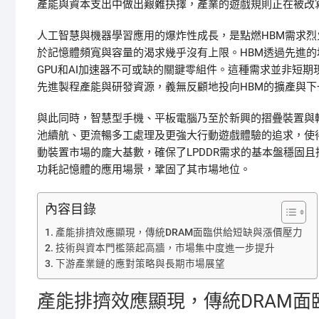
產能與資本支出中做出艱難抉擇，產業的遊戲規則正在被改
人工智慧與機器學習應用的爆炸性成長，是點燃HBM需求
於記憶體頻寬與容量的渴求幾乎沒有上限。HBM透過先進的
GPU和AI加速器不可或缺的關鍵零組件。這種需求並非短
先進製程產能與研發資源，義無反顧地投向HBM的擴產與下
與此同時，智慧型手機、平板電腦乃至於新興的摺疊裝置與輕
池續航、更流暢多工處理及更強大行動遊戲體驗的追求，使得L
動裝置市場的龐大基數，確保了LPDDR需求的基本盤穩固
功耗記憶體的應用場景，鞏固了其市場地位。
內容目錄
產能排擠效應顯現，傳統DRAM面臨供給短缺與漲價壓力
技術與資本門檻築起高牆，市場集中度進一步提升
下游產業鏈的應對策略與長期市場展望
產能排擠效應顯現，傳統DRAM