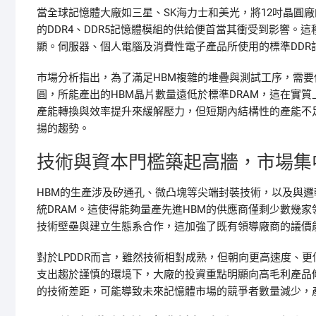
當全球記憶體大廠如三星、SK海力士和美光，將12吋晶圓廠
的DDR4、DDR5記憶體模組的供給便首當其衝受到影響。這
顯。伺服器、個人電腦及消費性電子產品所使用的標準DDR
市場分析指出，為了滿足HBM複雜的堆疊與測試工序，需要
圓，所能產出的HBM晶片數量遠低於標準DRAM，這在實
產能轉換與效率提升來緩解壓力，但短期內結構性的產能不
揚的趨勢。
技術與資本門檻築起高牆，市場集
HBM的生產涉及矽通孔、微凸塊等尖端封裝技術，以及與邏
統DRAM。這使得能夠量產先進HBM的供應商僅剩少數幾
技術壁壘與建立生態系合作，這加強了既有領導廠商的議價
對於LPDDR而言，雖然技術相對成熟，但朝向更高速度、
支出趨於謹慎的環境下，大廠的投資重點明顯向高毛利產品
的技術差距，可能導致未來記憶體市場的競爭者數量減少，