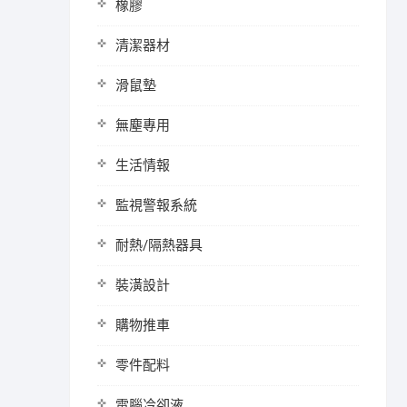
橡膠
清潔器材
滑鼠墊
無塵專用
生活情報
監視警報系統
耐熱/隔熱器具
裝潢設計
購物推車
零件配料
電腦冷卻液