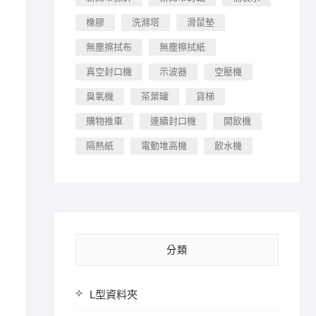
橡膠
洗滌塔
滑鼠墊
無塵擦拭布
無塵擦拭紙
真空封口機
示波器
空壓機
臭氧機
茶葉罐
貨梯
購物推車
連續封口機
開飲機
隔熱紙
電動堆高機
飲水機
分類
L型資料夾