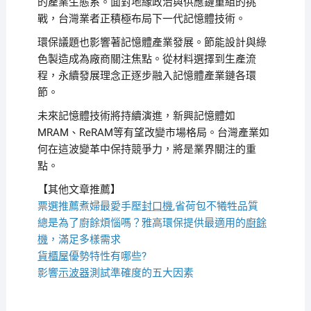
的產業生態系。面對地緣政治與供應鏈重組的挑
戰，台灣業者正積極布局下一代記憶體技術。
環保議題也影響著記憶體產業發展。節能設計與綠
色製造成為廠商關注焦點。從材料選擇到生產流
程，永續發展理念正逐步融入記憶體產業鏈各環
節。
未來記憶體技術將持續演進，新興記憶體如
MRAM、ReRAM等有望改變市場格局。台灣產業如
何在這波變革中保持競爭力，將是業界關注的重
點。
【其他文章推薦】
票選推薦煮婦最愛手壓
封口機
,省荷包不犧牲品質
總是為了廚餘煩惱嗎？雅高環保提供最適用的
廚餘
機
，滿足多樣需求
貨櫃屋
優勢特性有哪些?
影響
示波器
測試準確度的五大因素