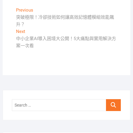
文
Previous
Previous
post:
突破極限！冷卻技術如何讓高效記憶體模組效能飆
章
升？
導
Next
Next
覽
post:
中小企業AI導入困境大公開！5大痛點與實用解決方
案一次看
Search
…