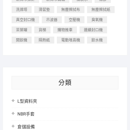
洗滌塔
滑鼠墊
無塵擦拭布
無塵擦拭紙
真空封口機
示波器
空壓機
臭氧機
茶葉罐
貨梯
購物推車
連續封口機
開飲機
隔熱紙
電動堆高機
飲水機
分類
L型資料夾
NBR手套
倉儲設備