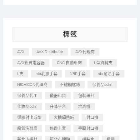
標籤
AVX
AVX Distributor
AVX代理商
AVX鉭質電容器
CNC 自動車床
L型資料夾
L夾
nbr乳膠手套
NBR手套
nbr耐油手套
NICHICON代理商
不鏽鋼螺絲
保養品odm
保養品代工
儀器租賃
包裝設計
化妝品odm
升降平台
堆高機
塑膠射出成型
大樓隔熱紙
封口機
廢氣洗滌塔
悠遊卡套
手壓封口機
新北市探針
新北市轉軸
桶裝水
橡膠