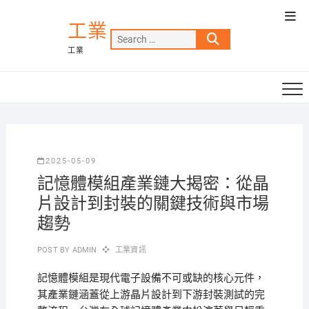
Skip
Top
to
工業
Men
Search
content
工業
…
2025-05-09
記憶體模組產業鏈大揭密：從晶
片設計到封裝的關鍵技術與市場
趨勢
POST BY
ADMIN
工業資訊
記憶體模組是現代電子設備不可或缺的核心元件，
其產業鏈涵蓋從上游晶片設計到下游封裝測試的完