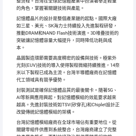
整流程。台灣在全球記憶體產業中扮演著舉足輕重
的角色，掌握著關鍵技術與產能。
記憶體晶片的設計是整個產業鏈的起點。國際大廠
如三星、美光、SK海力士持續投入先進製程研發，
推動DRAM和NAND Flash技術演進。3D堆疊技術的
突破讓記憶體容量大幅提升，同時降低功耗與成
本。
晶圓製造環節需要高度精密的設備與技術。極紫外
光刻(EUV)技術的導入使得製程微縮持續推進，14奈
米以下製程已成為主流。台灣半導體廠商在記憶體
代工領域具有競爭優勢。
封裝測試是確保記憶體品質的最後關卡。隨著5G、
AI等新興應用興起，對記憶體模組的效能要求越來
越高。先進封裝技術如TSV(矽穿孔)和Chiplet設計正
改變傳統記憶體模組的架構。
台灣記憶體模組廠商在全球市場佔有重要地位。從
關鍵零組件供應到系統整合，台灣廠商建立了完整