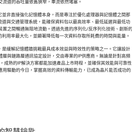
交流道的吞吐量依舊狹窄，車流依然堵塞。
。它並非直接強化記憶體本身，而是專注於優化處理器與記憶體之間那
交流道與交通管理系統，能確保資料包以最高效率、最低延遲與最低功
裝置之間暢通無阻地流動。透過先進的序列化/反序列化技術、創新
寬的利用率最大化，並顯著降低每一次資料存取所耗費的時間與能量。
P，是緩解記憶體牆挑戰最具成本效益與時效性的策略之一。它讓設計
體層與鏈路層通訊協定設計，交由專業的IP供應商。無論是針對高頻
互連標準，成熟的IP解決方案都能加速產品上市時程，並確保其效能與可靠性
應用驅動的今日，掌握高效的資料傳輸能力，已成為晶片能否成功的
的智慧鑰匙