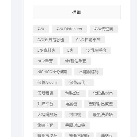
標籤
AVX
AVX Distributor
AVX代理商
AVX鉭質電容器
CNC 自動車床
L型資料夾
L夾
nbr乳膠手套
NBR手套
nbr耐油手套
NICHICON代理商
不鏽鋼螺絲
保養品odm
保養品代工
儀器租賃
包裝設計
化妝品odm
升降平台
堆高機
塑膠射出成型
大樓隔熱紙
封口機
廢氣洗滌塔
悠遊卡套
手壓封口機
新北市探針
新北市轉軸
桶裝水