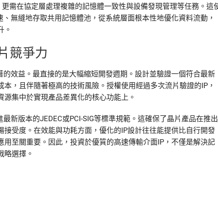
輸，更需在協定層處理複雜的記憶體一致性與設備發現管理等任務。這
快速、無縫地存取共用記憶體池，從系統層面根本性地優化資料流動，
升。
片競爭力
顯著的效益。最直接的是大幅縮短開發週期。設計並驗證一個符合最新
成本，且伴隨著極高的技術風險。授權使用經過多次流片驗證的IP，
資源集中於實現產品差異化的核心功能上。
新版本的JEDEC或PCI-SIG等標準規範。這確保了晶片產品在推出
場接受度。在效能與功耗方面，優化的IP設計往往能提供比自行開發
應用至關重要。因此，投資於優質的高速傳輸介面IP，不僅是解決記
戰略選擇。