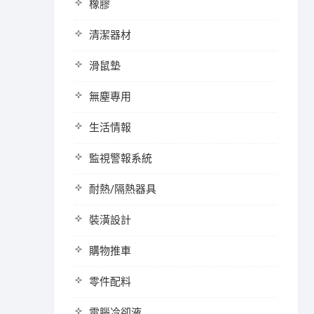
橡膠
清潔器材
滑鼠墊
無塵專用
生活情報
監視警報系統
耐熱/隔熱器具
裝潢設計
購物推車
零件配料
電腦冷卻液