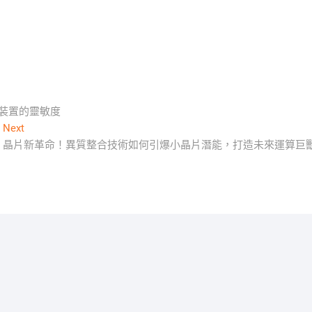
智慧裝置的靈敏度
Next
Next
post:
晶片新革命！異質整合技術如何引爆小晶片潛能，打造未來運算巨