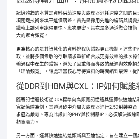
記憶體牆的本質是資料供給速度與處理器消耗速度之間的巨
項關鍵技術來填平這個落差。首先是採用先進的編碼與調變
鐵軌上讓列車跑得更快、班次更密。其次是多通道聚合技術
大的聚合頻寬。
更為核心的是其智慧化的資料排程與錯誤更正機制。這些I
取，並將多個零散的存取請求重新組合成更有效率的批次操
輸過程中產生的錯誤，避免了因重傳而導致的延遲與效能損
「理論頻寬」，讓處理器核心等待資料的時間縮到最短，從
從DDR到HBM與CXL：IP如何賦
隨著記憶體技術從DDR標準向高頻寬記憶體與運算快速連結
寬記憶體為例，其透過矽中介層與處理器進行2.5D封裝整
求極為嚴苛。專為此設計的PHY與控制器IP，必須解決微
頻寬潛力。
另一方面，運算快速連結這類新興互連協定，旨在建立一個