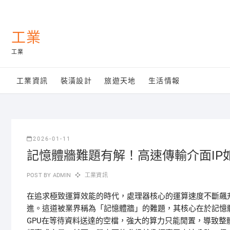
Skip
to
content
工業
工業
工業資訊
裝潢設計
旅遊天地
生活情報
2026-01-11
記憶體牆難題有解！高速傳輸介面IP
POST BY
ADMIN
工業資訊
在追求極致運算效能的時代，處理器核心的運算速度不斷飆
進。這道被業界稱為「記憶體牆」的難題，其核心在於記憶
GPU在等待資料送達的空檔，強大的算力只能閒置，導致