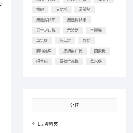
使
橡膠
洗滌塔
滑鼠墊
無塵擦拭布
無塵擦拭紙
真空封口機
示波器
空壓機
臭氧機
茶葉罐
貨梯
購物推車
連續封口機
開飲機
隔熱紙
電動堆高機
飲水機
分類
L型資料夾