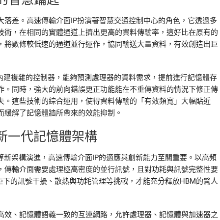
大落差。高速傳輸介面IP扮演著智慧交通控制中心的角色，它透過多
技術，在相同的實體通道上擠出更高的資料傳輸率，這好比在原有的
，將數條較低速的通道並行運作，協同輸送大量資料，有效創造出巨
P內建複雜的控制器，能夠預測處理器的資料需求，提前進行記憶體存
作。同時，強大的前向錯誤更正功能能在不重傳資料的情況下修正傳
失。這些技術的綜合運用，使得資料傳輸的「有效頻寬」大幅貼近
而緩解了記憶體牆所帶來的效能抑制。
能新一代記憶體架構
等新架構演進，高速傳輸介面IP的適應與創新能力至關重要。以高頻
合，傳輸介面需要處理極高密度的並行訊號，且對功耗與訊號完整性要
縮距下的訊號干擾、散熱與功耗管理等挑戰，才能充分釋放HBM的驚人
高效、記憶體語義一致的互連網路，允許處理器、記憶體與加速器之