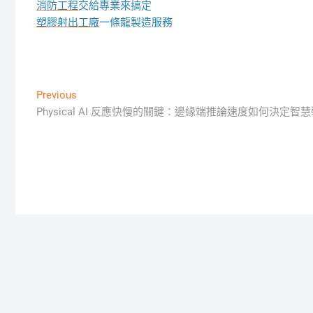
消防工程
交給專業來搞定
塑膠射出工廠
一條龍製造服務
文
Previous
Previous
post:
Physical AI 反應快慢的關鍵：邊緣端推論速度如何決定
章
導
覽