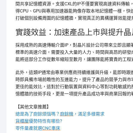
間共享記憶體資源。支援CXL的IP不僅要實現高速資料傳
得CPU、GPU與專用加速器能夠像存取本地記憶體一樣，
打破個別設備周圍的記憶體牆，實現真正的異構運算效能提
實踐效益：加速產品上市與提升晶
採用成熟的高速傳輸介面IP，對晶片設計公司帶來立即且
標準的高速介面，需要投入大量的人力、時間與高昂的研發
能將這部分工作從數年縮短至數月，讓團隊能將寶貴的工程
此外，這類IP通常由專業供應商持續維護與升級，能即時跟進最
時即具備市場前瞻性的互連能力，提升了產品的競爭力與市
更佳的能效比，這對於行動裝置與資料中心等對功耗敏感的
憶體牆的技術手段，更是一項提升產品成功率與商業回報的
【其他文章推薦】
總是為了廚餘煩惱嗎？
廚餘機
，滿足多樣需求
貨櫃屋
優勢特性有哪些?
零件量產就選
CNC車床