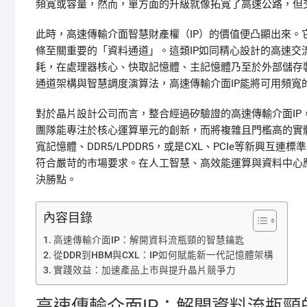
頻寬或容量，然而，單方面的升級就像拓寬了高速公路，但
此時，高速傳輸介面智慧財產權（IP）的價值便凸顯出來
條至關重要的「資料通道」。這類IP如同精心設計的高速
耗，在處理器核心、快取記憶體、主記憶體乃至於外部儲存
通道架構與智慧調度演算法，高速傳輸介面IP能將可用頻
對於晶片設計公司而言，整合經過矽驗證的高速傳輸介面I
團隊能專注於核心運算單元的創新，而將複雜且門檻高的實
寬記憶體、DDR5/LPDDR5，或是CXL、PCIe等新興
符合嚴苛的市場要求。在人工智慧、高效能運算與資料中心
決勝點。
內容目錄
高速傳輸介面IP：解開資料流瓶頸的智慧鑰匙
從DDR到HBM與CXL：IP如何賦能新一代記憶體架構
實踐效益：加速產品上市與提升晶片競爭力
高速傳輸介面IP：解開資料流瓶頸