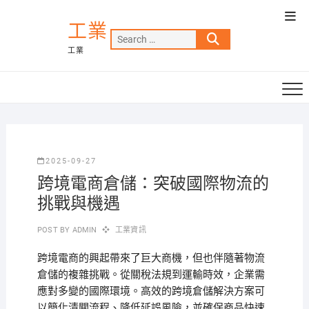
Skip
Top
to
工業
Men
Search
content
工業
…
2025-09-27
跨境電商倉儲：突破國際物流的
挑戰與機遇
POST BY
ADMIN
工業資訊
跨境電商的興起帶來了巨大商機，但也伴隨著物流
倉儲的複雜挑戰。從關稅法規到運輸時效，企業需
應對多變的國際環境。高效的跨境倉儲解決方案可
以簡化清關流程、降低延誤風險，並確保商品快速