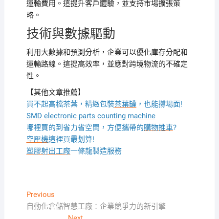
運輸費用。這提升客戶體驗，並支持市場擴張策
略。
技術與數據驅動
利用大數據和預測分析，企業可以優化庫存分配和
運輸路線。這提高效率，並應對跨境物流的不確定
性。
【其他文章推薦】
買不起高檔茶葉，精緻包裝
茶葉罐
，也能撐場面!
SMD electronic parts counting machine
哪裡買的到省力省空間，方便攜帶的
購物推車
?
空壓機
這裡買最划算!
塑膠射出工廠
一條龍製造服務
文
Previous
Previous
post:
自動化倉儲智慧工廠：企業競爭力的新引擎
章
Next
Next