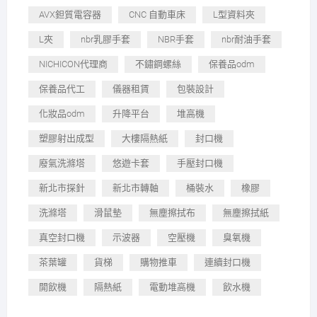
AVX鉭質電容器
CNC 自動車床
L型資料夾
L夾
nbr乳膠手套
NBR手套
nbr耐油手套
NICHICON代理商
不鏽鋼螺絲
保養品odm
保養品代工
儀器租賃
包裝設計
化妝品odm
升降平台
堆高機
塑膠射出成型
大樓隔熱紙
封口機
廢氣洗滌塔
悠遊卡套
手壓封口機
新北市探針
新北市轉軸
桶裝水
橡膠
洗滌塔
滑鼠墊
無塵擦拭布
無塵擦拭紙
真空封口機
示波器
空壓機
臭氧機
茶葉罐
貨梯
購物推車
連續封口機
開飲機
隔熱紙
電動堆高機
飲水機