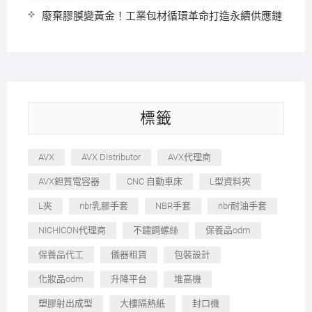
廢棄膠膜變黃金！工業包材循環革命打造永續供應鏈
標籤
AVX
AVX Distributor
AVX代理商
AVX鉭質電容器
CNC 自動車床
L型資料夾
L夾
nbr乳膠手套
NBR手套
nbr耐油手套
NICHICON代理商
不鏽鋼螺絲
保養品odm
保養品代工
儀器租賃
包裝設計
化妝品odm
升降平台
堆高機
塑膠射出成型
大樓隔熱紙
封口機