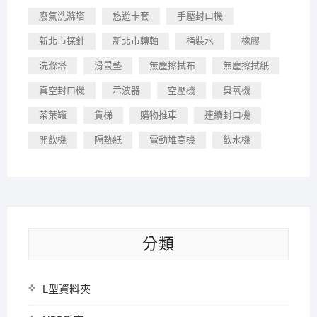
廢氣洗滌塔
悠遊卡套
手壓封口機
新北市探針
新北市轉軸
桶裝水
橡膠
洗滌塔
滑鼠墊
無塵擦拭布
無塵擦拭紙
真空封口機
示波器
空壓機
臭氧機
茶葉罐
貨梯
購物推車
連續封口機
開飲機
隔熱紙
電動堆高機
飲水機
分類
L型資料夾