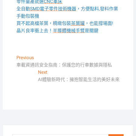
零件量產就選
CNC車床
全自動
SMD電子零件技術機器
，方便點料,發料作業
手動包裝機
買不起高檔茶葉，精緻包裝
茶葉罐
，也能撐場面!
晶片良率衝上去！
半導體機械手臂
是關鍵
文
Previous
Previous
post:
車載資通訊安全指南：保護您的行車數據與隱私
章
Next
Next
導
post:
AI體驗新時代：擁抱智能生活的美好未來
覽