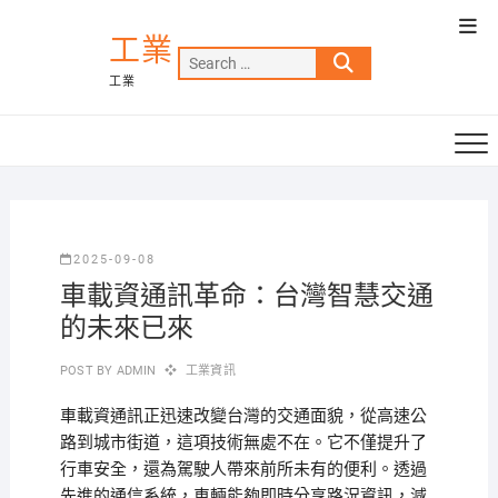
Skip
Top
to
工業
Men
Search
content
工業
…
2025-09-08
車載資通訊革命：台灣智慧交通
的未來已來
POST BY
ADMIN
工業資訊
車載資通訊正迅速改變台灣的交通面貌，從高速公
路到城市街道，這項技術無處不在。它不僅提升了
行車安全，還為駕駛人帶來前所未有的便利。透過
先進的通信系統，車輛能夠即時分享路況資訊，減