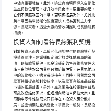
中佔有重要地位。此外，這些廠商積極導入自動化
生產與數位管理，提升效率與良率。更重要的是，
它們不僅服務國內市場，更積極拓展海外，尤其北
美市場因為車齡老化速度更快，成為獲利主力來
源。長期來看，這些大廠的營收與獲利成長動能將
持續。
投資人如何看待長線獲利契機
對於投資人而言，車齡老化趨勢提供的長線獲利契
機值得關注。建議採取定期定額或逢低布局的策
略，選擇體質穩健、現金流穩定的售後維修零件大
廠。由於這類公司業務具備防禦性質，在景氣循環
中的波動較小，適合長期持有。同時，可留意公司
是否持續提高股利發放率，以及是否有新產品或新
市場的拓展計畫。另外，產業風險在於電動車普及
可能改變維修需求，但短期內燃油車仍佔大宗，且
電動車零件維修需求同樣存在。投資人應分散布
局，並密切關注產業變化。掌握此一趨勢，長期投