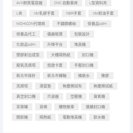
AVX鉭質電容器
CNC 自動車床
L型資料夾
L夾
nbr乳膠手套
NBR手套
nbr耐油手套
NICHICON代理商
不鏽鋼螺絲
保養品odm
保養品代工
儀器租賃
包裝設計
化妝品odm
升降平台
堆高機
塑膠射出成型
大樓隔熱紙
封口機
廢氣洗滌塔
悠遊卡套
手壓封口機
新北市探針
新北市轉軸
桶裝水
橡膠
洗滌塔
滑鼠墊
無塵擦拭布
無塵擦拭紙
真空封口機
示波器
空壓機
臭氧機
茶葉罐
貨梯
購物推車
連續封口機
開飲機
隔熱紙
電動堆高機
飲水機