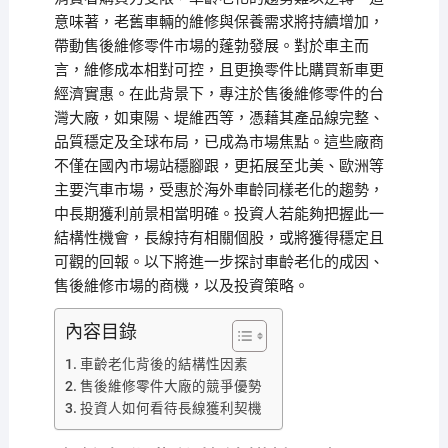
意味著，老舊車輛的維修與保養需求將持續增加，
帶動售後維修零件市場的蓬勃發展。對於車主而
言，維修成本相對可控，且更換零件比購買新車更
經濟實惠。在此背景下，專注於售後維修零件的台
灣大廠，如東陽、堤維西等，憑藉其產品線完整、
品質穩定及全球布局，已成為市場焦點。這些廠商
不僅在國內市場站穩腳跟，更拓展至北美、歐洲等
主要汽車市場，受惠於海外車齡同樣老化的趨勢，
中長期獲利前景相當明確。投資人若能夠把握此一
結構性機會，長線持有相關個股，或將獲得穩定且
可觀的回報。以下將進一步探討車齡老化的成因、
售後維修市場的商機，以及投資策略。
內容目錄
車齡老化背後的結構性因素
售後維修零件大廠的競爭優勢
投資人如何看待長線獲利契機