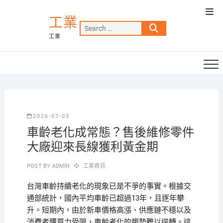
Skip
Top
to
工業
Men
Search
content
工業
…
2026-07-03
車齡老化成常態？售後維修零件
大廠迎來長線獲利黃金期
POST BY
ADMIN
工業資訊
台灣車齡持續老化的現象已是不爭的事實。根據交
通部統計，國內平均車齡已超過13年，且逐年攀
升。短期內，由於新車價格高漲、供應鏈不穩以及
消費者購買力受限，車齡老化的趨勢難以逆轉。這