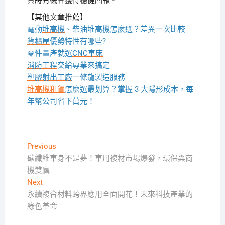
資將有機會獲得穩健回報。
【其他文章推薦】
電動
堆高機
、柴油堆高機怎麼選？差異一次比較
貨櫃屋
優勢特性有哪些?
零件量產就選
CNC車床
消防工程
交給專業來搞定
塑膠射出工廠
一條龍製造服務
堆高機租賃
怎麼選最划算？掌握 3 大隱形成本，每
年幫公司省下萬元！
文
Previous
Previous
post:
碳纖維車身不是夢！車用複材市場爆發，環保與商
章
機雙贏
導
Next
Next
覽
post:
永續複合材料跨界應用全面開花！未來科技產業的
綠色革命