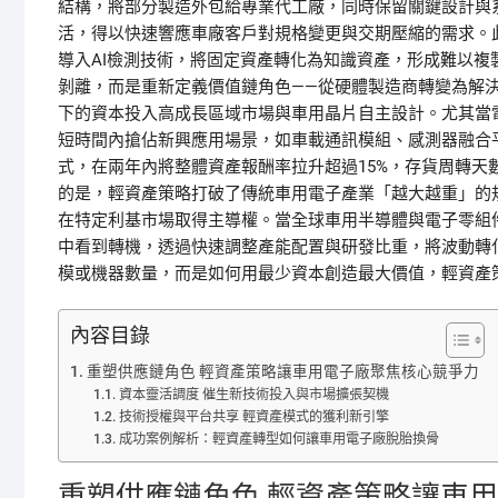
結構，將部分製造外包給專業代工廠，同時保留關鍵設計與
活，得以快速響應車廠客戶對規格變更與交期壓縮的需求。
導入AI檢測技術，將固定資產轉化為知識資產，形成難以
剝離，而是重新定義價值鏈角色——從硬體製造商轉變為解
下的資本投入高成長區域市場與車用晶片自主設計。尤其當
短時間內搶佔新興應用場景，如車載通訊模組、感測器融合
式，在兩年內將整體資產報酬率拉升超過15%，存貨周轉天
的是，輕資產策略打破了傳統車用電子產業「越大越重」的
在特定利基市場取得主導權。當全球車用半導體與電子零組
中看到轉機，透過快速調整產能配置與研發比重，將波動轉
模或機器數量，而是如何用最少資本創造最大價值，輕資產
內容目錄
重塑供應鏈角色 輕資產策略讓車用電子廠聚焦核心競爭力
資本靈活調度 催生新技術投入與市場擴張契機
技術授權與平台共享 輕資產模式的獲利新引擎
成功案例解析：輕資產轉型如何讓車用電子廠脫胎換骨
重塑供應鏈角色 輕資產策略讓車