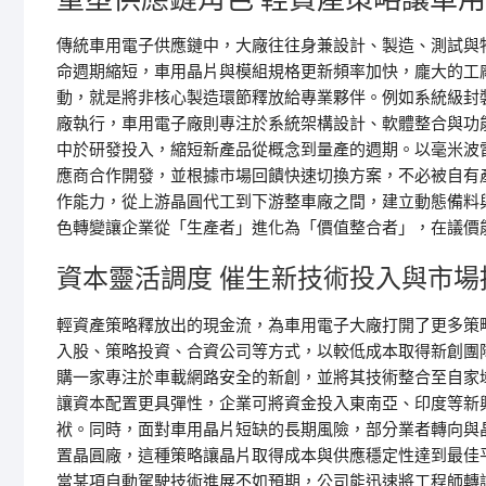
傳統車用電子供應鏈中，大廠往往身兼設計、製造、測試與
命週期縮短，車用晶片與模組規格更新頻率加快，龐大的工
動，就是將非核心製造環節釋放給專業夥伴。例如系統級封
廠執行，車用電子廠則專注於系統架構設計、軟體整合與功
中於研發投入，縮短新產品從概念到量產的週期。以毫米波
應商合作開發，並根據市場回饋快速切換方案，不必被自有
作能力，從上游晶圓代工到下游整車廠之間，建立動態備料
色轉變讓企業從「生產者」進化為「價值整合者」，在議價
資本靈活調度 催生新技術投入與市場
輕資產策略釋放出的現金流，為車用電子大廠打開了更多策
入股、策略投資、合資公司等方式，以較低成本取得新創團
購一家專注於車載網路安全的新創，並將其技術整合至自家
讓資本配置更具彈性，企業可將資金投入東南亞、印度等新
袱。同時，面對車用晶片短缺的長期風險，部分業者轉向與
置晶圓廠，這種策略讓晶片取得成本與供應穩定性達到最佳
當某項自動駕駛技術進展不如預期，公司能迅速將工程師轉