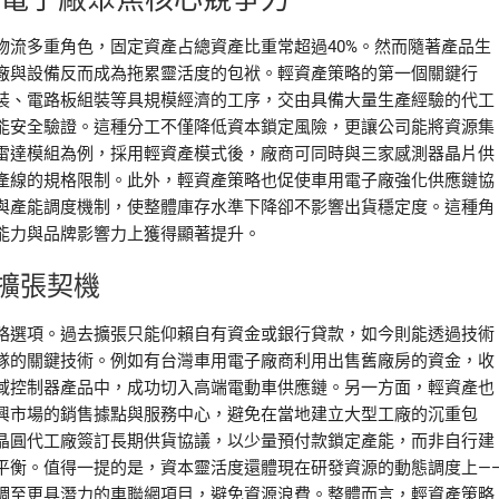
物流多重角色，固定資產占總資產比重常超過40%。然而隨著產品生
廠與設備反而成為拖累靈活度的包袱。輕資產策略的第一個關鍵行
裝、電路板組裝等具規模經濟的工序，交由具備大量生產經驗的代工
能安全驗證。這種分工不僅降低資本鎖定風險，更讓公司能將資源集
雷達模組為例，採用輕資產模式後，廠商可同時與三家感測器晶片供
產線的規格限制。此外，輕資產策略也促使車用電子廠強化供應鏈協
與產能調度機制，使整體庫存水準下降卻不影響出貨穩定度。這種角
能力與品牌影響力上獲得顯著提升。
擴張契機
略選項。過去擴張只能仰賴自有資金或銀行貸款，如今則能透過技術
隊的關鍵技術。例如有台灣車用電子廠商利用出售舊廠房的資金，收
域控制器產品中，成功切入高端電動車供應鏈。另一方面，輕資產也
興市場的銷售據點與服務中心，避免在當地建立大型工廠的沉重包
晶圓代工廠簽訂長期供貨協議，以少量預付款鎖定產能，而非自行建
平衡。值得一提的是，資本靈活度還體現在研發資源的動態調度上—
調至更具潛力的車聯網項目，避免資源浪費。整體而言，輕資產策略