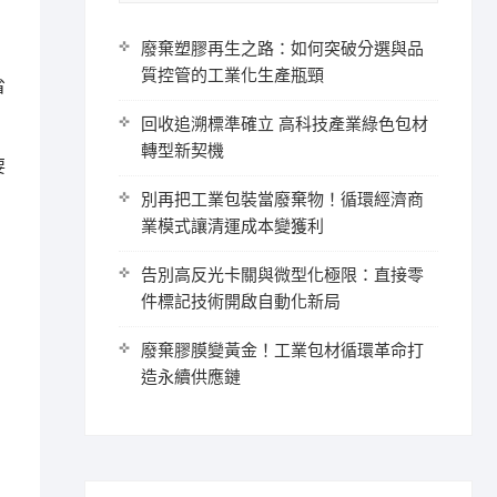
廢棄塑膠再生之路：如何突破分選與品
質控管的工業化生產瓶頸
省
回收追溯標準確立 高科技產業綠色包材
轉型新契機
要
別再把工業包裝當廢棄物！循環經濟商
業模式讓清運成本變獲利
告別高反光卡關與微型化極限：直接零
件標記技術開啟自動化新局
廢棄膠膜變黃金！工業包材循環革命打
造永續供應鏈