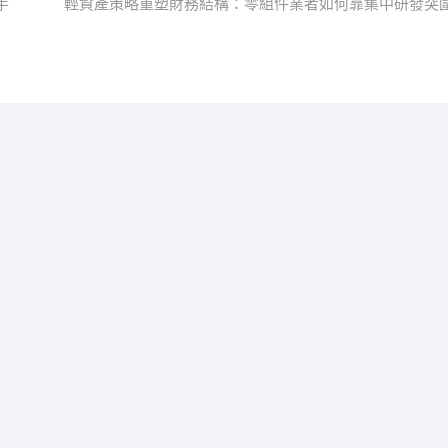
post:
手
輕資產策略重塑財務結構：零組件業者如何靠集中研發突