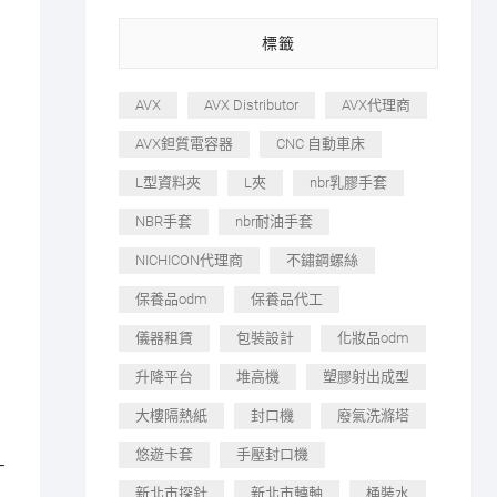
標籤
AVX
AVX Distributor
AVX代理商
AVX鉭質電容器
CNC 自動車床
L型資料夾
L夾
nbr乳膠手套
NBR手套
nbr耐油手套
NICHICON代理商
不鏽鋼螺絲
保養品odm
保養品代工
儀器租賃
包裝設計
化妝品odm
升降平台
堆高機
塑膠射出成型
大樓隔熱紙
封口機
廢氣洗滌塔
悠遊卡套
手壓封口機
—
新北市探針
新北市轉軸
桶裝水