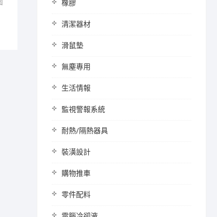
圍
橡膠
清潔器材
滑鼠墊
無塵專用
生活情報
監視警報系統
耐熱/隔熱器具
裝潢設計
購物推車
零件配料
電腦冷卻液