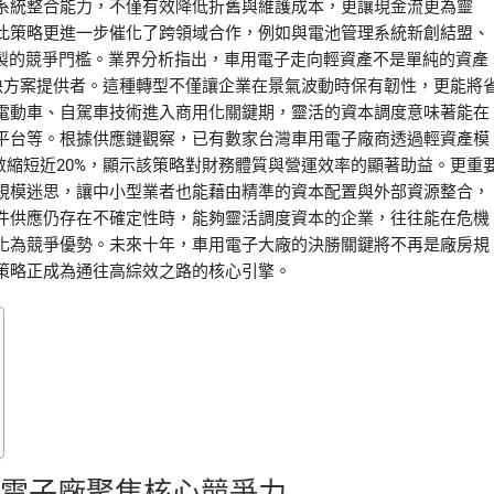
系統整合能力，不僅有效降低折舊與維護成本，更讓現金流更為靈
此策略更進一步催化了跨領域合作，例如與電池管理系統新創結盟、
複製的競爭門檻。業界分析指出，車用電子走向輕資產不是單純的資產
決方案提供者。這種轉型不僅讓企業在景氣波動時保有韌性，更能將
電動車、自駕車技術進入商用化關鍵期，靈活的資本調度意味著能在
平台等。根據供應鏈觀察，已有數家台灣車用電子廠商透過輕資產模
數縮短近20%，顯示該策略對財務體質與營運效率的顯著助益。更重
規模迷思，讓中小型業者也能藉由精準的資本配置與外部資源整合，
件供應仍存在不確定性時，能夠靈活調度資本的企業，往往能在危機
化為競爭優勢。未來十年，車用電子大廠的決勝關鍵將不再是廠房規
策略正成為通往高綜效之路的核心引擎。
用電子廠聚焦核心競爭力