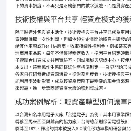
下的資本調度，不再只是財務部門的數字遊戲，而是貫穿產
技術授權與平台共享 輕資產模式的獲
除了製造外包與資本活化，技術授權與平台共享已成為車用
賣硬體賺取一次性利潤，但如今領先企業開始將自主研發的
給其他車廠或Tier 1供應商，收取持續性權利金。例如某
洲商用車品牌，每年不僅獲得穩定收入，還因平台綁定硬體
子廠聯合出資成立共用實驗室、測試場域與認證中心，按使
本支出。這種協作生態同樣延伸至標準制定——業界開始形
各家自行研發造成資源浪費。從財務角度看，技術授權與平台共
能利用率波動影響，成為輕資產策略下最穩健的現金流來源
來越高，進一步鞏固輕資產大廠的獲利護城河。
成功案例解析：輕資產轉型如何讓車
以台灣知名車用電子大廠「台達電子」為例，其車用事業群在
轉移至馬來西亞與越南的協力廠，台灣總部則保留電機設計
驟降至18%，釋出的資本被投入SiC碳化矽功率模組研發