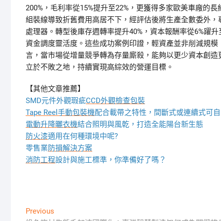
200%，毛利率從15%提升至22%，更獲得多家歐美車廠
組裝線導致折舊費用高居不下，經評估後將生產全數委外，
處理器。轉型後庫存週轉率提升40%，資本報酬率從6%躍
資金調度靈活度。這些成功案例印證，輕資產並非削減規模
言，當市場從增量競爭轉為存量廝殺，能夠以更少資本創造
立於不敗之地，持續實現高綜效的營運目標。
【其他文章推薦】
SMD元件外觀瑕疵
CCD外觀檢查包裝
Tape Reel手動包裝機
配合載帶之特性，間斷式或連續式可自
電動升降曬衣機
結合照明與風乾，打造全能陽台新生態
防火漆
適用在何種環境中呢?
零售業
防損解決方案
消防工程
設計與施工標準，你準備好了嗎？
文
Previous
Previous