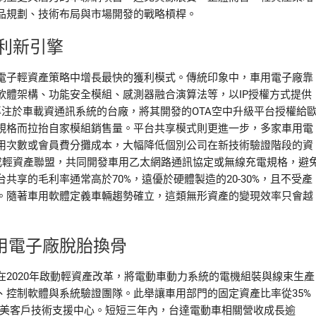
品規劃、技術布局與市場開發的戰略槓桿。
利新引擎
電子輕資產策略中增長最快的獲利模式。傳統印象中，車用電子廠靠
軟體架構、功能安全模組、感測器融合演算法等，以IP授權方式提供
家專注於車載資通訊系統的台廠，將其開發的OTA空中升級平台授權給
規格而拉抬自家模組銷售量。平台共享模式則更進一步，多家車用電
用次數或會員費分攤成本，大幅降低個別公司在新技術驗證階段的資
成輕資產聯盟，共同開發車用乙太網路通訊協定或無線充電規格，避
享的毛利率通常高於70%，遠優於硬體製造的20-30%，且不受產
。隨著車用軟體定義車輛趨勢確立，這類無形資產的變現效率只會越
用電子廠脫胎換骨
2020年啟動輕資產改革，將電動車動力系統的電機組裝與線束生產
、控制軟體與系統驗證團隊。此舉讓車用部門的固定資產比率從35%
與北美客戶技術支援中心。短短三年內，台達電動車相關營收成長逾