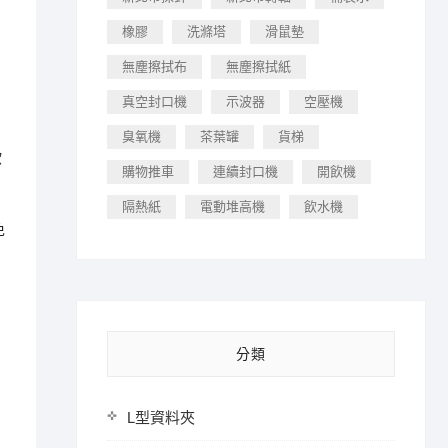
橡膠
洗滌塔
滑鼠墊
無塵擦拭布
無塵擦拭紙
真空封口機
示波器
空壓機
臭氧機
茶葉罐
貨梯
歐
購物推車
連續封口機
開飲機
隔熱紙
電動堆高機
飲水機
免
分類
L型資料夾