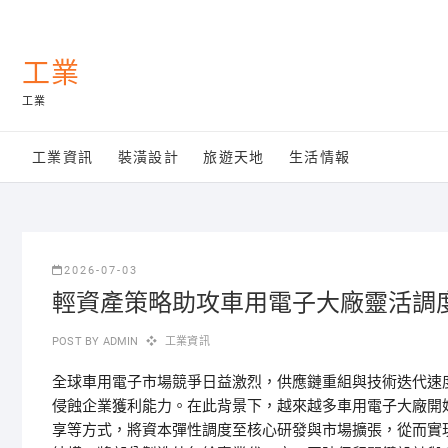
Skip
to
content
工業
工業
工業資訊
裝潢設計
旅遊天地
生活情報
2026-07-03
輕資產策略助攻車用電子大廠靈活調度
POST BY
ADMIN
工業資訊
全球車用電子市場競爭日益激烈，供應鏈重組與技術迭代速
侵蝕企業獲利能力。在此背景下，越來越多車用電子大廠開
享等方式，將資本彈性調度至核心研發與市場擴張，從而實