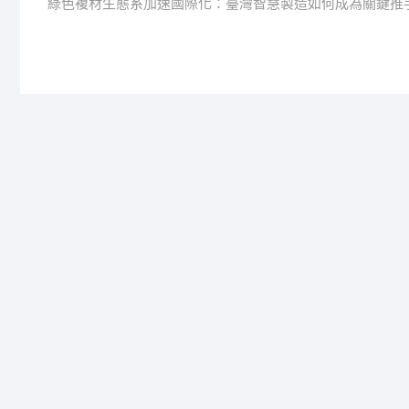
post:
綠色複材生態系加速國際化：臺灣智慧製造如何成為關鍵推
章
導
覽