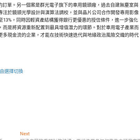
的長約訂單。另一個案是群光電子旗下的車用鏡頭廠，過去自建無塵室與
專注於鏡頭光學設計與演算法調校，並與晶片公司合作開發專用影像
升至13%，同時因輕資產結構獲得銀行更優惠的授信條件，進一步強化
，而是將資源重新配置到最具增值潛力的環節。對於車用電子產業而
更多現金流的企業，才能在技術快速迭代與地緣政治風險交織的時代
由選擇切換
Next
Next