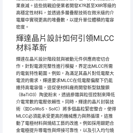
果衰減。這些挑戰迫使業者開發X7R甚至X8R等級的
高穩定性材料，並透過多層疊壓技術在微米級的介
電層中實現更高的堆疊數，以提升單位體積的電容
密度。
輝達晶片設計如何引領MLCC
材料革新
輝達在晶片設計階段就與被動元件供應商密切合
作，針對電源完整性進行模擬，界定出MLCC所需
的電氣特性範圍。例如，為滿足其晶片對低電壓大
電流的需求，輝達要求MLCC在低電壓偏壓下仍能
維持高電容值，這促使材料廠商開發新型鈦酸鋇
（BaTiO3）陶瓷粉末，透過摻雜與粒徑控制來降低
介電常數的電壓依賴性。同時，輝達的晶片封裝技
術（如CoWoS、SoIC）將多個晶粒緊密整合，使得
MLCC必須能承受更高的機械應力與熱循環，這推
動了電極材料與燒結工藝的改進。例如採用銀鈀合
金電極提升導電性與焊接可靠性，以及引入均勻燒