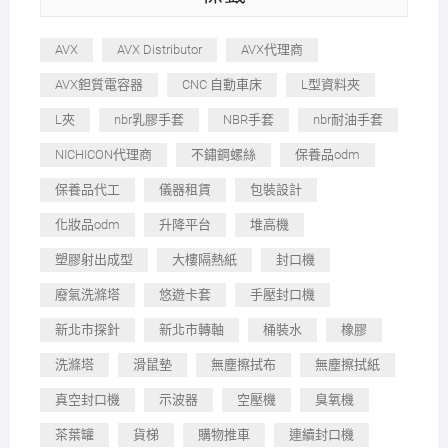
AVX
AVX Distributor
AVX代理商
AVX鉭質電容器
CNC 自動車床
L型資料夾
L夾
nbr乳膠手套
NBR手套
nbr耐油手套
NICHICON代理商
不鏽鋼螺絲
保養品odm
保養品代工
儀器租賃
包裝設計
化妝品odm
升降平台
堆高機
塑膠射出成型
大樓隔熱紙
封口機
廢氣洗滌塔
悠遊卡套
手壓封口機
新北市探針
新北市轉軸
桶裝水
橡膠
洗滌塔
滑鼠墊
無塵擦拭布
無塵擦拭紙
真空封口機
示波器
空壓機
臭氧機
茶葉罐
貨梯
購物推車
連續封口機