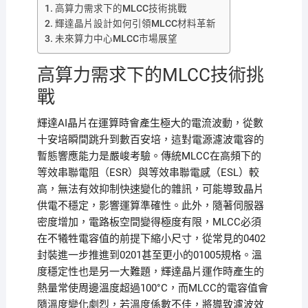
高算力需求下的MLCC技術挑戰
輝達晶片設計如何引領MLCC材料革新
未來算力中心MLCC市場展望
高算力需求下的MLCC技術挑
戰
輝達AI晶片在運算時會產生極大的電流波動，從數
十安培瞬間跳升到數百安培，這對電源濾波電容的
暫態響應能力是嚴峻考驗。傳統MLCC在高頻下的
等效串聯電阻（ESR）與等效串聯電感（ESL）較
高，無法有效抑制快速變化的雜訊，可能導致晶片
供電不穩定，影響運算準確性。此外，隨著伺服器
密度增加，電路板空間變得極度有限，MLCC必須
在不犧牲電容值的前提下縮小尺寸，從常見的0402
封裝進一步推進到0201甚至更小的01005規格。溫
度穩定性也是另一大難題，輝達晶片運作時產生的
熱量常使周邊溫度超過100°C，而MLCC的電容值會
隨溫度變化劇烈，若溫度係數不佳，將導致濾波效