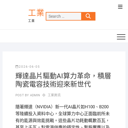
Skip
Top
to
工業
Men
Search
content
工業
…
2026-06-05
輝達晶片驅動AI算力革命，積層
陶瓷電容技術迎來新世代
POST BY
ADMIN
工業資訊
隨著輝達（NVIDIA）新一代AI晶片如H100、B200
等陸續投入資料中心，全球算力中心正面臨前所未
有的能源與效能挑戰。這些晶片功耗動輒數百瓦，
甚至上千瓦，對電源供應的穩定性、暫態響應以及