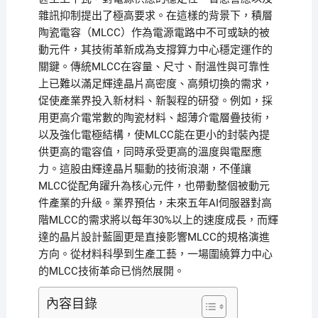
雜訊抑制提出了極高要求。在這樣的背景下，積層
陶瓷電容（MLCC）作為電源電路中不可或缺的被
動元件，其技術革新成為支撐算力中心穩定運作的
關鍵。傳統MLCC在容量、尺寸、耐溫性與可靠性
上已難以滿足輝達晶片高密度、高頻切換的需求，
促使產業界投入新材料、新製程的研發。例如，採
用更高介電常數的陶瓷材料、超薄介電層疊技術，
以及強化電極結構，使MLCC能在更小的封裝內提
供更高的電容值，同時承受更高的溫度與電壓應
力。這股由輝達晶片驅動的技術浪潮，不僅讓
MLCC從配角躍升為核心元件，也帶動整個被動元
件產業的升級。業界預估，未來五年AI伺服器對高
階MLCC的需求將以每年30%以上的速度成長，而輝
達的晶片設計藍圖更是直接影響MLCC的規格演進
方向。從材料科學到生產工藝，一場圍繞算力中心
的MLCC技術革命已悄然展開。
內容目錄