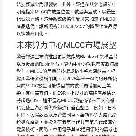
結技術減少內部裂紋。此外，輝達在其參考設計中
明確指定MLCC的放置位置、數量與型號，以最佳
化電源迴路，這種系統級協作反過來加速了MLCC
產品迭代，讓新規格如100μF/2.5V的微型化產品得
以快速商用化。
未來算力中心MLCC市場展望
隨著輝達宣布將推出更高效能的Blackwell架構晶片
以及後續的Rubin平台，算力中心的功耗密度將持續
攀升，MLCC的用量與技術規格也將水漲船高。根
據產業研究機構預測，到2028年單一AI伺服器所使
用的MLCC數量可能從目前的數千顆增加到上萬
顆，其中高容值、低ESR、小尺寸的高階產品佔比
將超過60%。這不僅為MLCC製造商帶來巨大商機，
也促使上游原料供應鏈進行垂直整合。例如，日本
村田、太陽誘電以及台灣國巨、華新科等大廠已紛
紛擴充產能，並投入研發第七代甚至第八代超薄介
電層技術。同時，車用電子與5G通訊領域的需求也