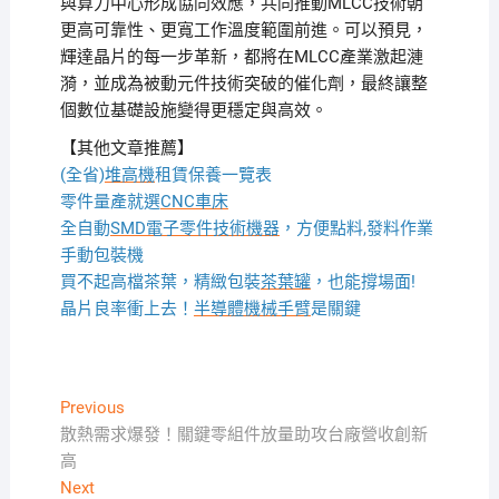
與算力中心形成協同效應，共同推動MLCC技術朝
更高可靠性、更寬工作溫度範圍前進。可以預見，
輝達晶片的每一步革新，都將在MLCC產業激起漣
漪，並成為被動元件技術突破的催化劑，最終讓整
個數位基礎設施變得更穩定與高效。
【其他文章推薦】
(全省)
堆高機
租賃保養一覽表
零件量產就選
CNC車床
全自動
SMD電子零件技術機器
，方便點料,發料作業
手動包裝機
買不起高檔茶葉，精緻包裝
茶葉罐
，也能撐場面!
晶片良率衝上去！
半導體機械手臂
是關鍵
文
Previous
Previous
post:
散熱需求爆發！關鍵零組件放量助攻台廠營收創新
章
高
導
Next
Next