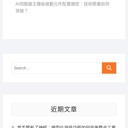
覽
post:
AI伺服器主機板被動元件配置揭密：技術壁壘如何
突破？
Search
…
近期文章
當手臂有了神經：微型化與低功耗如何完美整合工業