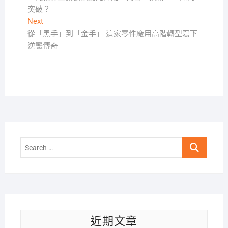
章
突破？
導
Next
Next
覽
post:
從「黑手」到「金手」 這家零件廠用高階轉型寫下
逆襲傳奇
Search
…
近期文章