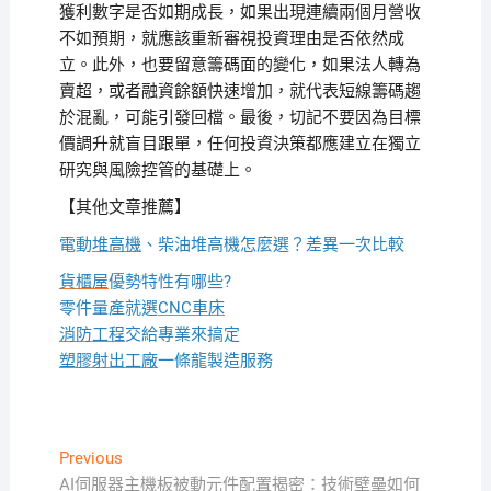
獲利數字是否如期成長，如果出現連續兩個月營收
不如預期，就應該重新審視投資理由是否依然成
立。此外，也要留意籌碼面的變化，如果法人轉為
賣超，或者融資餘額快速增加，就代表短線籌碼趨
於混亂，可能引發回檔。最後，切記不要因為目標
價調升就盲目跟單，任何投資決策都應建立在獨立
研究與風險控管的基礎上。
【其他文章推薦】
電動
堆高機
、柴油堆高機怎麼選？差異一次比較
貨櫃屋
優勢特性有哪些?
零件量產就選
CNC車床
消防工程
交給專業來搞定
塑膠射出工廠
一條龍製造服務
文
Previous
Previous
post:
AI伺服器主機板被動元件配置揭密：技術壁壘如何