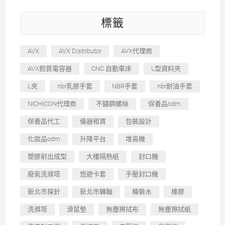
標籤
AVX
AVX Distributor
AVX代理商
AVX鉭質電容器
CNC 自動車床
L型資料夾
L夾
nbr乳膠手套
NBR手套
nbr耐油手套
NICHICON代理商
不鏽鋼螺絲
保養品odm
保養品代工
儀器租賃
包裝設計
化妝品odm
升降平台
堆高機
塑膠射出成型
大樓隔熱紙
封口機
廢氣洗滌塔
悠遊卡套
手壓封口機
新北市探針
新北市轉軸
桶裝水
橡膠
洗滌塔
滑鼠墊
無塵擦拭布
無塵擦拭紙