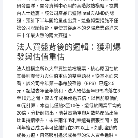
研發團隊，開發資料中心用的高階散熱模組。據業
內人士透露，該公司產品已獲得Intel與AMD的認
證，預計下半年開始量產出貨。這些轉型措施不僅
讓公司脫胎換骨，更使其從原本的夕陽產業跳進未
來十年最火熱的兩大賽道。
法人買盤背後的邏輯：獲利爆
發與估值重估
法人機構之所以大舉買進這檔股票，核心原因在於
其獲利爆發力與估值重估的雙重題材。從基本面來
看，該公司今年第一季每股盈餘（EPS）已達2.5
元，超越去年全年總和，法人預估全年EPS將落在8
至10元之間，較去年成長超過五倍。以目前股價約
80元計算，本益比僅約8至10倍，遠低於同業平均的
20倍。分析師指出，隨著電動車與AI散熱產品出貨
比重持續攀升，未來兩年毛利率還有擴張空間，獲
利年複合成長率可望維持在30%以上。如此強勁的
成長力道，自然吸引追求成長型的法人資金進駐。