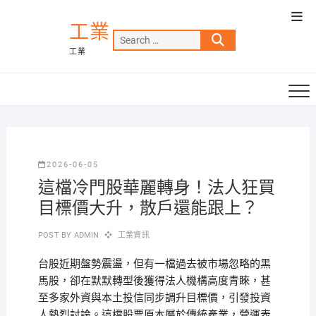
Skip
Top
to
工業
Men
Search
content
工業
…
2026-06-05
這檔冷門股華麗轉身！法人狂買
目標價大升，散戶還能跟上？
POST BY
ADMIN
工業資訊
台股近期盤勢震盪，但有一檔過去被市場忽略的黑
馬股，卻在默默轉型後獲得法人機構高度青睞，甚
至多家外資與本土投信同步調升目標價，引發投資
人熱烈討論。這檔股票原本屬於傳統產業，營運表