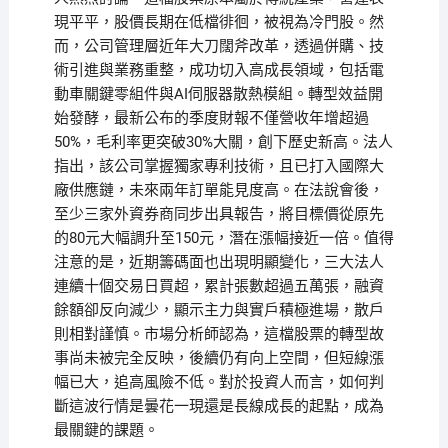
現平平，股價長期在低檔徘徊，被視為冷門股。然
而，公司管理層近年大刀闊斧改革，透過併購、技
術引進與業務重整，成功切入高成長領域，包括電
動車關鍵零組件與AI伺服器散熱模組。轉型效益開
始發酵，最新公布的季度財報不僅營收年增超過
50%，毛利率更突破30%大關，創下歷史新高。法人
指出，該公司掌握獨家專利技術，且已打入國際大
廠供應鏈，未來兩年訂單能見度高。在法說會後，
至少三家外資券商同步出具報告，將目標價從原先
的80元大幅調升至150元，潛在漲幅接近一倍。值得
注意的是，近期籌碼面也出現明顯變化，三大法人
連續十個交易日買超，累計張數超過五萬張，融資
餘額卻反向減少，顯示主力與實戶積極進場，散戶
則相對謹慎。市場分析師認為，這檔股票的轉型故
事尚未被完全反映，後續仍有向上空間，但短線漲
幅已大，追高風險不低。對於投資人而言，如何判
斷這波行情是曇花一現還是長線成長的起點，成為
最關鍵的課題。