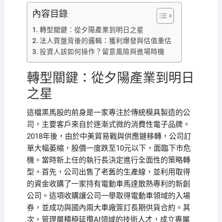
內容目錄
轉型關鍵：從夕陽產業到明日之星
法人買盤背後的邏輯：獲利爆發與估值重估
投資人該如何操作？留意風險與進場時機
轉型關鍵：從夕陽產業到明日
之星
這檔黑馬股的前身是一家專注於傳統模具製造的公
司，主要客戶來自於逐漸式微的消費性電子品牌。
2018年後，由於中美貿易戰與供應鏈移轉，公司訂
單大幅萎縮，股價一度跌至10元以下，面臨下市危
機。當時新上任的執行長決定進行全面性的策略轉
型。首先，公司出售了老舊的生產線，並利用取得
的資金收購了一家持有電動車馬達散熱專利的新創
公司。這項收購讓公司一舉取得電動車領域的入場
券，並成功與國內兩大車廠簽訂長期供貨合約。其
次，管理層積極延攬AI領域的技術人才，成立專屬