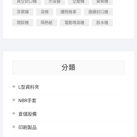
真空封口機
示波器
空壓機
臭氧機
茶葉罐
貨梯
購物推車
連續封口機
開飲機
隔熱紙
電動堆高機
飲水機
分類
L型資料夾
NBR手套
倉儲設備
印刷製品