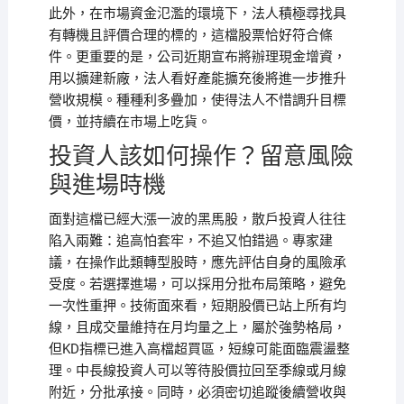
此外，在市場資金氾濫的環境下，法人積極尋找具
有轉機且評價合理的標的，這檔股票恰好符合條
件。更重要的是，公司近期宣布將辦理現金增資，
用以擴建新廠，法人看好產能擴充後將進一步推升
營收規模。種種利多疊加，使得法人不惜調升目標
價，並持續在市場上吃貨。
投資人該如何操作？留意風險
與進場時機
面對這檔已經大漲一波的黑馬股，散戶投資人往往
陷入兩難：追高怕套牢，不追又怕錯過。專家建
議，在操作此類轉型股時，應先評估自身的風險承
受度。若選擇進場，可以採用分批布局策略，避免
一次性重押。技術面來看，短期股價已站上所有均
線，且成交量維持在月均量之上，屬於強勢格局，
但KD指標已進入高檔超買區，短線可能面臨震盪整
理。中長線投資人可以等待股價拉回至季線或月線
附近，分批承接。同時，必須密切追蹤後續營收與