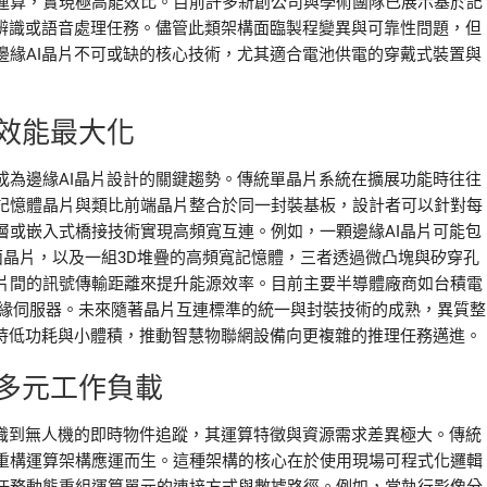
運算，實現極高能效比。目前許多新創公司與學術團隊已展示基於記
像辨識或語音處理任務。儘管此類架構面臨製程變異與可靠性問題，但
邊緣AI晶片不可或缺的核心技術，尤其適合電池供電的穿戴式裝置與
效能最大化
成為邊緣AI晶片設計的關鍵趨勢。傳統單晶片系統在擴展功能時往往
記憶體晶片與類比前端晶片整合於同一封裝基板，設計者可以針對每
層或嵌入式橋接技術實現高頻寬互連。例如，一顆邊緣AI晶片可能包
介面晶片，以及一組3D堆疊的高頻寬記憶體，三者透過微凸塊與矽穿孔
片間的訊號傳輸距離來提升能源效率。目前主要半導體廠商如台積電
邊緣伺服器。未來隨著晶片互連標準的統一與封裝技術的成熟，異質整
維持低功耗與小體積，推動智慧物聯網設備向更複雜的推理任務邁進。
多元工作負載
辨識到無人機的即時物件追蹤，其運算特徵與資源需求差異極大。傳統
重構運算架構應運而生。這種架構的核心在於使用現場可程式化邏輯