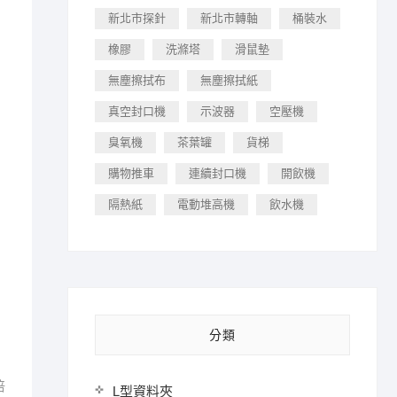
新北市探針
新北市轉軸
桶裝水
橡膠
洗滌塔
滑鼠墊
無塵擦拭布
無塵擦拭紙
真空封口機
示波器
空壓機
臭氧機
茶葉罐
貨梯
購物推車
連續封口機
開飲機
隔熱紙
電動堆高機
飲水機
分類
倍
L型資料夾