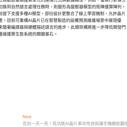
任務動態重組運算單元的連接方式與數據路徑。例如，當執行影像分
切換到自然語言處理任務時，則變形為變壓器模型的矩陣運算陣列。
前提下支援多種AI模型。部份設計更整合了線上學習機制，允許晶片
應。目前可重構AI晶片已在智慧製造的設備預測維護場景中展現優
來隨著編譯器與硬體描述語言的進步，此類架構將進一步降低開發門
邊緣運算生態系統的關鍵基石。
Next
Next
post:
告別一天一充！低功耗AI晶片革命性技術讓手機續航翻