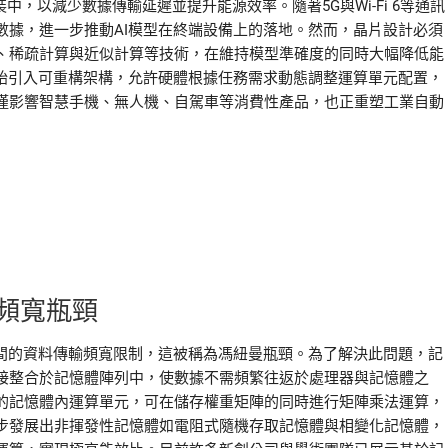
中，以減少數據傳輸延遲並提升能源效率。隨著5G與Wi-Fi 6等通訊
數據，進一步推動AI模型在終端設備上的落地。然而，晶片設計必須
、稀疏計算與近似計算等技術，在維持模型準確度的同時大幅降低能
開始引入可重構架構，允許硬體根據任務需求動態調整運算單元配置，
僅影響智慧手機、無人機、自駕車等消費性產品，也正重塑工業自動
頻寬瓶頸
之間的資料傳輸頻寬限制，這被稱為馮紐曼瓶頸。為了解決此問題，記
接整合於記憶體陣列中，使數據不需頻繁往返於處理器與記憶體之
的記憶體內運算單元，可在儲存權重矩陣的同時進行矩陣乘法運算，
步發展出非揮發性記憶體如電阻式隨機存取記憶體與相變化記憶體，