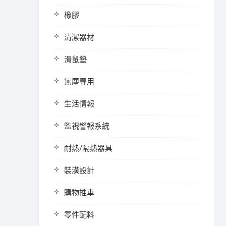
橡膠
清潔器材
滑鼠墊
無塵專用
生活情報
監視警報系統
耐熱/隔熱器具
裝潢設計
購物推車
零件配料