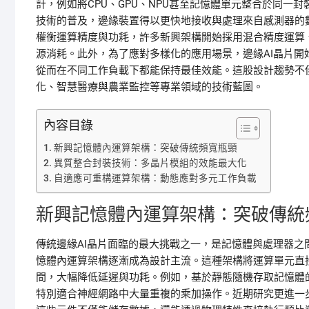
計，例如將CPU、GPU、NPU甚至記憶體單元整合於同一封裝
技術的普及，邊緣裝置得以更快地接收與處理來自感測器的
權衡運算精度與功耗，許多新興架構開始採用混合精度運算
源消耗。此外，為了應對多樣化的應用場景，邊緣AI晶片
從而在不同工作負載下都能保持最佳效能。這股設計趨勢不
化、智慧醫療與農業監控等專業領域的技術藍圖。
內容目錄
新興記憶體內運算架構：突破傳統頻寬瓶頸
異質整合封裝技術：多晶片模組的效能最大化
自適應可重構運算架構：動態應對多元工作負載
新興記憶體內運算架構：突破傳統
傳統邊緣AI晶片面臨的最大挑戰之一，是記憶體與處理器
憶體內運算架構逐漸成為設計主流。這種架構將運算單元直
間，大幅降低延遲與功耗。例如，基於靜態隨機存取記憶體
特別適合神經網路中大量重複的乘加操作。近期研究更進一