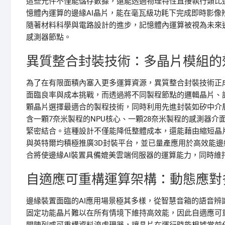
這些元件不僅能儲存數據，還能透過物理特性直接執行類比
憶體內運算的邊緣AI晶片，能在毫瓦級功耗下完成即時影
隨著材料科學與電路設計的進步，記憶體內運算被視為未來
感測器節點。
異質整合封裝技術：多晶片模組的
為了在有限面積內塞入更多運算資源，異質整合封裝技術正
面臨良率與成本挑戰，而透過將不同製程節點的邏輯晶片、
顆晶片選擇最適合的製程技術，同時利用先進封裝如矽中介
含一顆7奈米製程的NPU核心、一顆28奈米製程的感測器
緊密結合。這種設計不僅能降低整體成本，還能藉由縮短晶
與英特爾均積極推廣3D封裝平台，並已量產應用於高效能
合將使邊緣AI裝置具備媲美雲端伺服器的運算能力，同時
自適應可重構運算架構：動態應對
邊緣裝置面臨的AI應用場景極其多樣，從智慧音箱的語音
固定功能晶片難以在所有情境下維持高效能，因此自適應可