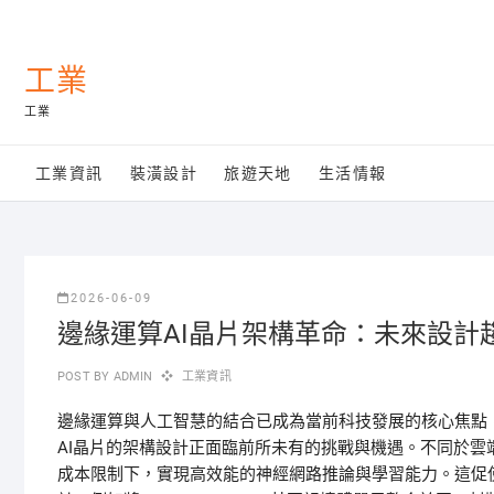
Skip
to
content
工業
工業
工業資訊
裝潢設計
旅遊天地
生活情報
2026-06-09
邊緣運算AI晶片架構革命：未來設計
POST BY
ADMIN
工業資訊
邊緣運算與人工智慧的結合已成為當前科技發展的核心焦點
AI晶片的架構設計正面臨前所未有的挑戰與機遇。不同於
成本限制下，實現高效能的神經網路推論與學習能力。這促