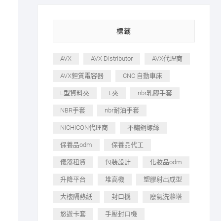
標籤
AVX
AVX Distributor
AVX代理商
AVX鉭質電容器
CNC 自動車床
L型資料夾
L夾
nbr乳膠手套
NBR手套
nbr耐油手套
NICHICON代理商
不鏽鋼螺絲
保養品odm
保養品代工
儀器租賃
包裝設計
化妝品odm
升降平台
堆高機
塑膠射出成型
大樓隔熱紙
封口機
廢氣洗滌塔
悠遊卡套
手壓封口機