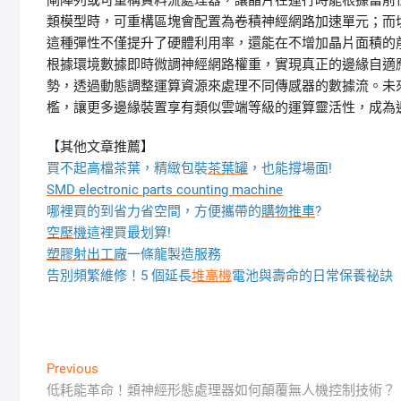
閘陣列或可重構資料流處理器，讓晶片在運行時能根據當前
類模型時，可重構區塊會配置為卷積神經網路加速單元；而
這種彈性不僅提升了硬體利用率，還能在不增加晶片面積的
根據環境數據即時微調神經網路權重，實現真正的邊緣自適
勢，透過動態調整運算資源來處理不同傳感器的數據流。未
檻，讓更多邊緣裝置享有類似雲端等級的運算靈活性，成為
【其他文章推薦】
買不起高檔茶葉，精緻包裝
茶葉罐
，也能撐場面!
SMD electronic parts counting machine
哪裡買的到省力省空間，方便攜帶的
購物推車
?
空壓機
這裡買最划算!
塑膠射出工廠
一條龍製造服務
告別頻繁維修！5 個延長
堆高機
電池與壽命的日常保養祕訣
文
Previous
Previous
post:
低耗能革命！類神經形態處理器如何顛覆無人機控制技術？
章