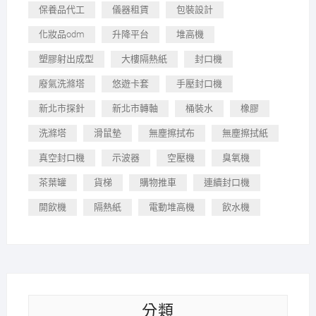
保養品代工
儀器租賃
包裝設計
化妝品odm
升降平台
堆高機
塑膠射出成型
大樓隔熱紙
封口機
廢氣洗滌塔
悠遊卡套
手壓封口機
新北市探針
新北市轉軸
桶裝水
橡膠
洗滌塔
滑鼠墊
無塵擦拭布
無塵擦拭紙
真空封口機
示波器
空壓機
臭氧機
茶葉罐
貨梯
購物推車
連續封口機
開飲機
隔熱紙
電動堆高機
飲水機
分類