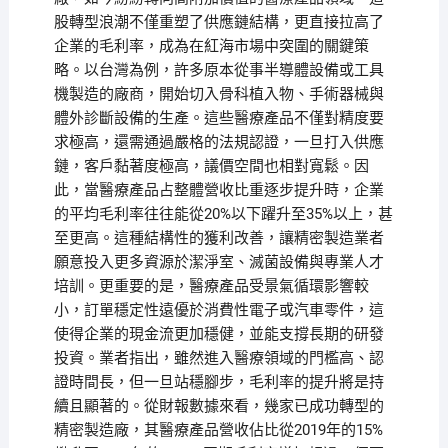
股轉型浪潮不僅重塑了供應鏈結構，更直接拉高了
企業的毛利率，成為在紅海市場中突圍的關鍵策
略。以台灣為例，許多原本從事半導體設備或工具
機製造的廠商，開始切入骨科植入物、手術器械與
體外診斷設備的生產。這些醫療產品不僅對精度要
求極高，還需通過嚴格的法規認證，一旦打入供應
鏈，客戶黏著度極高，議價空間也相對寬鬆。因
此，當醫療產品占整體營收比重逐步提升時，企業
的平均毛利率往往能從20%以下躍升至35%以上，甚
至更高。這種結構性的獲利改善，讓精密製造業者
願意投入更多資源於潔淨室、滅菌設備與專業人才
培訓。更重要的是，醫療產品受景氣循環影響較
小，訂單穩定性遠優於消費性電子或汽車零件，這
使得企業的現金流更加穩健，並能支撐長期的研發
投資。業者指出，雖然進入醫療領域的門檻高、認
證時間長，但一旦站穩腳步，毛利率的提升將是持
續且顯著的。從財報數據來看，幾家已成功轉型的
精密製造廠，其醫療產品營收佔比從2019年的15%