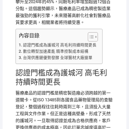
攀升至2024年的45%，同期毛利率增加超過12個百
分點。這個趨勢顯示，醫療產品已成為精密製造業
最強勁的獲利引擎，未來隨著高齡化社會對醫療品
質要求更高，相關業者將持續受惠。
內容目錄
認證門檻成為護城河 高毛利持續時間更長
數位轉型加速產能 精準控製成本結構
台灣供應鏈優勢發酵 全球醫材大廠搶單
認證門檻成為護城河 高毛利
持續時間更長
醫療產品的認證門檻是精密製造廠必須跨越的第一
道關卡。從ISO 13485到各國食品藥物管理局的查驗
登記，整個過程往往耗時兩到三年，且須投入大量
工程與文件作業。但正是這種高壁壘，形成了天然
的護城河。一旦取得認證並成為合格供應商，客戶
更換供應商的成本極高，因此訂單忠誠度遠高於一