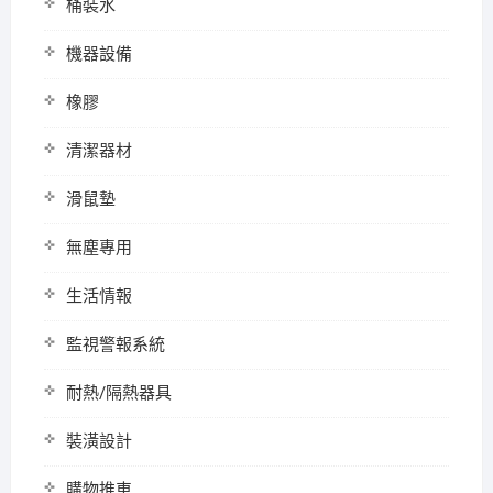
桶裝水
機器設備
橡膠
清潔器材
滑鼠墊
無塵專用
生活情報
監視警報系統
耐熱/隔熱器具
裝潢設計
購物推車