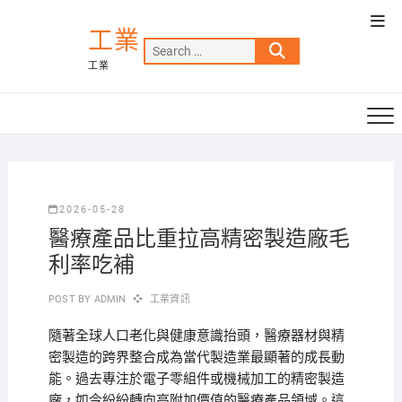
Skip
Top
to
工業
Men
Search
content
工業
…
2026-05-28
醫療產品比重拉高精密製造廠毛
利率吃補
POST BY
ADMIN
工業資訊
隨著全球人口老化與健康意識抬頭，醫療器材與精
密製造的跨界整合成為當代製造業最顯著的成長動
能。過去專注於電子零組件或機械加工的精密製造
廠，如今紛紛轉向高附加價值的醫療產品領域。這