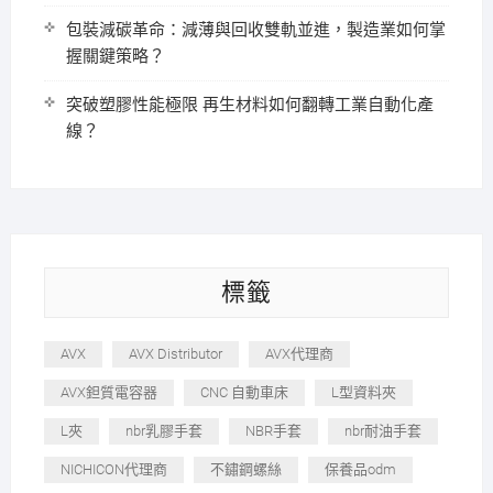
包裝減碳革命：減薄與回收雙軌並進，製造業如何掌
握關鍵策略？
突破塑膠性能極限 再生材料如何翻轉工業自動化產
線？
標籤
AVX
AVX Distributor
AVX代理商
AVX鉭質電容器
CNC 自動車床
L型資料夾
L夾
nbr乳膠手套
NBR手套
nbr耐油手套
NICHICON代理商
不鏽鋼螺絲
保養品odm