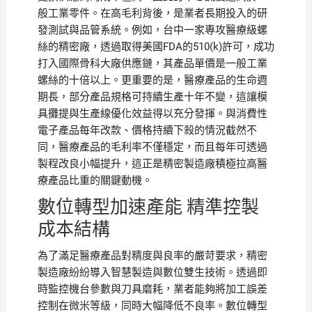
般工業零件。在高毛利背後，是業者長期投入的研
發測試與品管系統。例如，台中一家專攻醫療級螺
絲的精密廠，透過取得美國FDA的510(k)許可，成功
打入國際骨科大廠供應鏈，其產品單價是一般工業
螺絲的十倍以上。更重要的是，醫療產品的生命週
期長，部分產品規格可持續生產十年不變，這讓模
具攤提與生產線優化效益得以充分發揮。與消費性
電子產品每年改款、價格持續下殺的情況截然不
同，醫療產品的毛利率不僅穩定，而且每年可透過
製程改良小幅提升，這正是精密製造廠積極拉高醫
療產品比重的關鍵動機。
數位轉型加速產能 精準控製
成本結構
為了滿足醫療產品對精度與良率的嚴苛要求，精密
製造廠紛紛導入智慧製造與數位雙生技術。透過即
時監控機台參數與刀具磨耗，業者能夠將加工誤差
控制在微米等級，同時大幅降低不良率。數位轉型