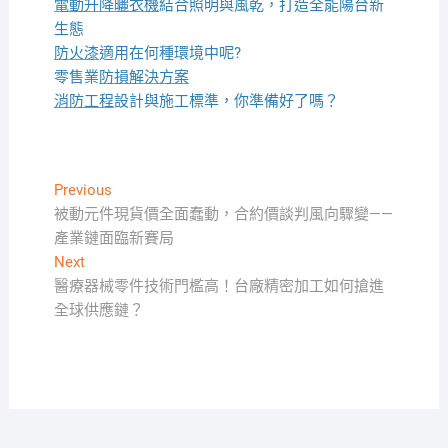
電動升降曬衣機
結合照明與風乾，打造全能陽台新
生態
防火漆
適用在何種環境中呢?
零售業
防損解決方案
消防工程
設計與施工標準，你準備好了嗎？
文
Previous
Previous
post:
被動元件現貨價全面蠢動，合約價談判風向驟變——
章
產業鏈面臨新賽局
導
Next
Next
覽
post:
醫療器械零件技術門檻高！台廠精密加工如何搶進
全球供應鏈？