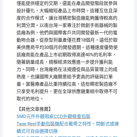
僅能提供穩定的交期，還能在產品開發階段就參與
設計優化，大幅縮短產品上市時間。這種互信且深
度的合作模式，讓台灣精密製造廠能夠獲得較高的
利潤分潤。以南台灣一家專注於微創手術器械的製
造廠為例，他們與國際客戶共同開發最新一代的電
動吻合器，從原型到量產僅花費18個月，遠低於歐
美供應商平均30個月的開發週期。這種速度優勢使
該廠商能在產品上市初期取得高達40%的毛利率，
隨著銷量成長，規模經濟效應進一步提升獲利能
力。同時，台灣廠商在法規遵從與品質管理上的成
熟度，也讓國際大廠願意給予更高的評級與訂單
量。當醫療產品比重持續拉高，這些精密製造廠不
只享受毛利提升，更在全球供應鏈重組中取得不可
取代的地位。
【其他文章推薦】
SMD元件外觀瑕疵
CCD外觀檢查包裝
Tape Reel手動包裝機
配合載帶之特性，間斷式或連
續式可自由選擇切換