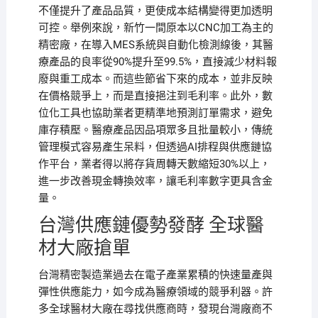
不僅提升了產品品質，更使成本結構變得更加透明
可控。舉例來說，新竹一間原本以CNC加工為主的
精密廠，在導入MES系統與自動化檢測線後，其醫
療產品的良率從90%提升至99.5%，直接減少材料報
廢與重工成本。而這些節省下來的成本，並非反映
在價格競爭上，而是直接挹注到毛利率。此外，數
位化工具也協助業者更精準地預測訂單需求，避免
庫存積壓。醫療產品因品項眾多且批量較小，傳統
管理模式容易產生呆料，但透過AI排程與供應鏈協
作平台，業者得以將存貨周轉天數縮短30%以上，
進一步改善現金轉換效率，讓毛利率數字更具含金
量。
台灣供應鏈優勢發酵 全球醫
材大廠搶單
台灣精密製造業過去在電子產業累積的快速量產與
彈性供應能力，如今成為醫療領域的競爭利器。許
多全球醫材大廠在尋找供應商時，發現台灣廠商不