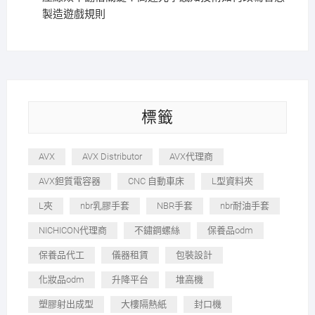
製造遊戲規則
標籤
AVX
AVX Distributor
AVX代理商
AVX鉭質電容器
CNC 自動車床
L型資料夾
L夾
nbr乳膠手套
NBR手套
nbr耐油手套
NICHICON代理商
不鏽鋼螺絲
保養品odm
保養品代工
儀器租賃
包裝設計
化妝品odm
升降平台
堆高機
塑膠射出成型
大樓隔熱紙
封口機