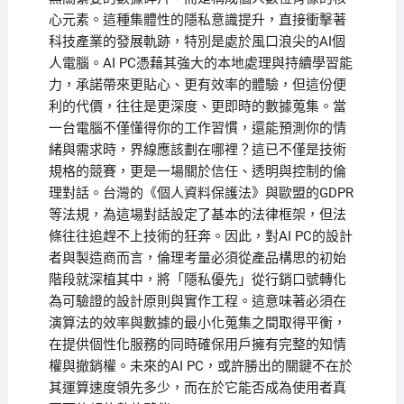
心元素。這種集體性的隱私意識提升，直接衝擊著
科技產業的發展軌跡，特別是處於風口浪尖的AI個
人電腦。AI PC憑藉其強大的本地處理與持續學習能
力，承諾帶來更貼心、更有效率的體驗，但這份便
利的代價，往往是更深度、更即時的數據蒐集。當
一台電腦不僅懂得你的工作習慣，還能預測你的情
緒與需求時，界線應該劃在哪裡？這已不僅是技術
規格的競賽，更是一場關於信任、透明與控制的倫
理對話。台灣的《個人資料保護法》與歐盟的GDPR
等法規，為這場對話設定了基本的法律框架，但法
條往往追趕不上技術的狂奔。因此，對AI PC的設計
者與製造商而言，倫理考量必須從產品構思的初始
階段就深植其中，將「隱私優先」從行銷口號轉化
為可驗證的設計原則與實作工程。這意味著必須在
演算法的效率與數據的最小化蒐集之間取得平衡，
在提供個性化服務的同時確保用戶擁有完整的知情
權與撤銷權。未來的AI PC，或許勝出的關鍵不在於
其運算速度領先多少，而在於它能否成為使用者真