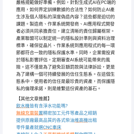
嚴格規範做好準備。例如，針對生成式AI在PC端的
應用，如何界定訓練數據的合法性？如何防止AI產
生涉及個人隱私的深度偽造內容？這些都是迫切的
課題。製造商、作業系統開發商、AI應用程式開發
者必須共同承擔責任，建立清晰的責任歸屬框架。
產業聯盟可以制定統一的隱私設計準則與資料治理
標準，確保從晶片、作業系統到應用程式的每一環
節都符合一致的隱私保護水準。同時，企業需投資
於隱私影響評估，定期審查AI系統可能帶來的風
險。這不僅是為了避免巨額罰款與法律訴訟，更是
為了建構一個可持續發展的信任生態系。在這個生
態系中，使用者的信任是最珍貴的資產，而保護隱
私的倫理承諾，則是維繫這份資產的基石。
【其他文章推薦】
飲水機
皆有含淨水功能嗎?
無線充電裝
置
精密加工元件等產品之經銷
提供原廠最高品質的各式柴油
堆高機
出租
零件量產就選
CNC車床