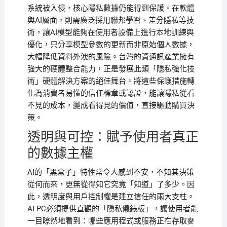
系統被入侵，核心隱私數據仍能得到保護。在軟體
與AI層面，則需廣泛採用聯邦學習、差分隱私等技
術，讓AI模型能夠在使用者設備上進行本地訓練與
優化，只分享模型參數的更新而非原始個人數據，
大幅降低資料外洩的風險。台灣的資通訊產業擁有
強大的硬體整合能力，正是發展此類「隱私強化技
術」硬體解決方案的絕佳舞台。將這些保護措施轉
化為消費者易懂的信任標章或認證，能讓隱私從看
不見的成本，變成看得見的價值，直接驅動購買決
策。
透明與可控：賦予使用者真正
的數據主權
AI的「黑盒子」特性常令人感到不安，不知其決策
從何而來，更無從得知它究竟「知道」了多少。因
此，透明度與用戶控制權是建立信任的兩大支柱。
AI PC必須提供直觀的「隱私儀錶板」，讓使用者能
一目瞭然地看到：哪些應用程式或服務正在存取麥