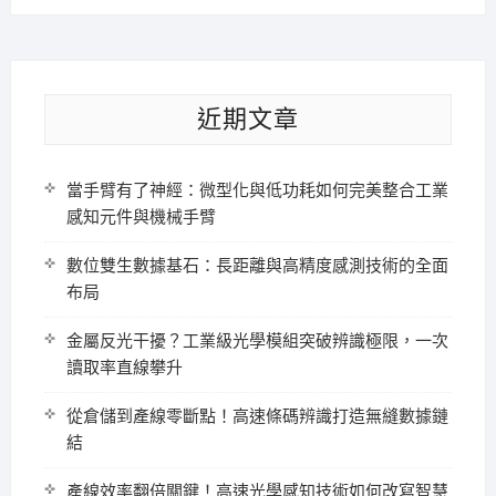
近期文章
當手臂有了神經：微型化與低功耗如何完美整合工業
感知元件與機械手臂
數位雙生數據基石：長距離與高精度感測技術的全面
布局
金屬反光干擾？工業級光學模組突破辨識極限，一次
讀取率直線攀升
從倉儲到產線零斷點！高速條碼辨識打造無縫數據鏈
結
產線效率翻倍關鍵！高速光學感知技術如何改寫智慧