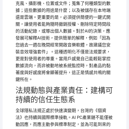
克風、攝影機、位置或文件；蒐集了何種類型的數
據；這些數據的用途是什麼；以及被儲存在本地端
還是雲端。更重要的是，必須提供簡便的一鍵式開
關，讓使用者能夠隨時撤銷授權、刪除特定時間段
的活動紀錄，或導出個人數據。對於AI的決策，應
發展可解釋AI技術，提供簡單的解釋，例如「因為
您過去一週在晚間經常開啟音樂軟體，故建議您安
裝音效增強套件」。這種透明化不僅是法規要求，
更是對使用者的尊重。當用戶感覺自己能輕鬆掌控
數據流向，而非被動地被系統監控時，對產品的黏
著度與好感度將會顯著提升，這正是情感共鳴的關
鍵所在。
法規動態與產業責任：建構可
持續的信任生態系
全球隱私法規正處於快速演變期，台灣的《個資
法》也持續與國際標準接軌。AI PC產業鏈不能僅被
動因應，而應主動參與標準制定，並為可能到來的