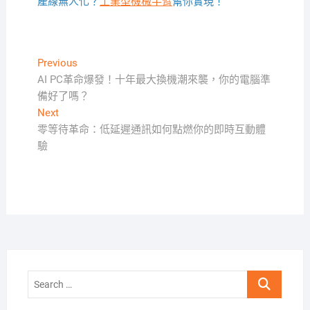
產線無人化？
工業型機械手臂
幫你實現！
文
Previous
Previous
post:
AI PC革命爆發！十年最大換機潮來襲，你的電腦準
章
備好了嗎？
導
Next
Next
覽
post:
零等待革命：低延遲通訊如何點燃你的即時互動體
驗
Search
…