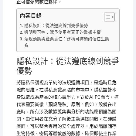
正可信賴的數位夥伴。
內容目錄
隱私設計：從法遵底線到競爭優勢
透明與可控：賦予使用者真正的數據主權
法規動態與產業責任：建構可持續的信任生態
系
隱私設計：從法遵底線到競爭
優勢
將隱私保護視為單純的法規遵循項目，是過時且危
險的思維。在隱私意識高漲的市場中，隱私設計本
身就能成為產品的核心競爭力。對於AI PC而言，這
代表需要貫徹「預設隱私」原則。例如，設備在出
廠時，所有涉及數據蒐集與分析的功能應預設為關
閉，由使用者在充分了解後主動選擇開啟。在硬體
層面，可以整合專用的安全處理器，用於隔離儲存
生物特徵、密碼等最敏感的數據，確保即使主作業