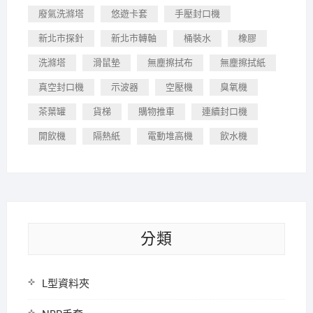
廢氣洗滌塔
悠遊卡套
手壓封口機
新北市探針
新北市轉軸
桶裝水
橡膠
洗滌塔
滑鼠墊
無塵擦拭布
無塵擦拭紙
真空封口機
示波器
空壓機
臭氧機
茶葉罐
貨梯
購物推車
連續封口機
開飲機
隔熱紙
電動堆高機
飲水機
分類
L型資料夾