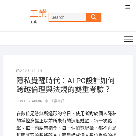
Skip
Top
to
工業
Men
Search
content
工業
…
2025-12-14
隱私覺醒時代：AI PC設計如何
跨越倫理與法規的雙重考驗？
POST BY
ADMIN
工業資訊
在數位足跡無所遁形的今日，使用者對於個人隱私
的掌控意識正以前所未有的速度甦醒。每一次點
擊、每一句語音指令、每一個瀏覽紀錄，都不再是
無關緊要的數據碎片，而是構成個人數位肖像的核