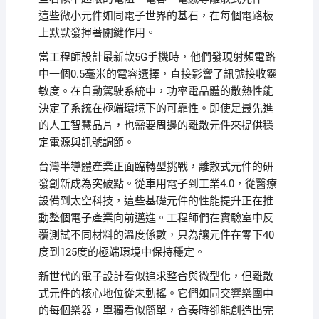
這些微小元件如同電子世界的基石，在每個電路板
上默默發揮著關鍵作用。
當工程師設計最新款5G手機時，他們發現射頻電路
中一個0.5毫米的電容選擇，直接影響了訊號接收靈
敏度。在自動駕駛系統中，功率電晶體的散熱性能
決定了系統在極端環境下的可靠性。即使是最先進
的人工智慧晶片，也需要周邊的離散元件來提供穩
定電源與訊號調節。
台灣半導體產業正面臨轉型挑戰，離散式元件的研
發創新成為突破點。從車用電子到工業4.0，從醫療
設備到太空科技，這些基礎元件的性能提升正在推
動整個電子產業向前邁進。工程師們在實驗室中反
覆測試不同材料的溫度係數，只為讓元件在零下40
度到125度的極端環境中保持穩定。
新世代的電子設計看似追求整合與微型化，但離散
式元件的核心地位從未動搖。它們如同交響樂團中
的每個樂器，單獨看似簡單，合奏時卻能創造出完