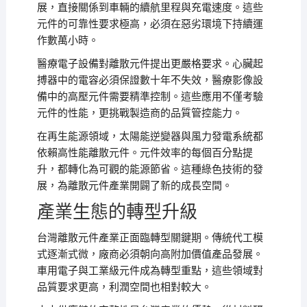
展，直接關係到車輛的續航里程與充電速度。這些
元件的可靠性要求極高，必須在惡劣環境下持續運
作數萬小時。
醫療電子設備對離散元件提出更嚴格要求。心臟起
搏器中的電容必須保證數十年不失效，醫療影像設
備中的高壓元件需要精準控制。這些應用不僅考驗
元件的性能，更挑戰製造商的品質管控能力。
在再生能源領域，太陽能逆變器與風力發電系統都
依賴高性能離散元件。元件效率的每個百分點提
升，都轉化為可觀的能源節省。這種綠色技術的發
展，為離散元件產業開闢了新的成長空間。
產業生態的轉型升級
台灣離散元件產業正面臨轉型關鍵期。傳統代工模
式逐漸式微，廠商必須朝向高附加價值產品發展。
車用電子與工業級元件成為轉型重點，這些領域對
品質要求更高，利潤空間也相對較大。