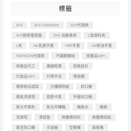
標籤
AVX
AVX Distributor
AVX代理商
AVX鉭質電容器
CNC 自動車床
L型資料夾
L夾
nbr乳膠手套
NBR手套
nbr耐油手套
NICHICON代理商
不鏽鋼螺絲
保養品odm
保養品代工
儀器租賃
包裝設計
化妝品odm
升降平台
堆高機
塑膠射出成型
大樓隔熱紙
封口機
廢氣洗滌塔
悠遊卡套
手壓封口機
新北市探針
新北市轉軸
桶裝水
橡膠
洗滌塔
滑鼠墊
無塵擦拭布
無塵擦拭紙
真空封口機
示波器
空壓機
臭氧機