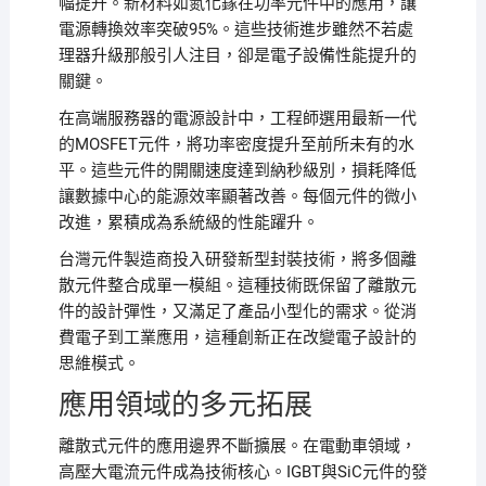
幅提升。新材料如氮化鎵在功率元件中的應用，讓
電源轉換效率突破95%。這些技術進步雖然不若處
理器升級那般引人注目，卻是電子設備性能提升的
關鍵。
在高端服務器的電源設計中，工程師選用最新一代
的MOSFET元件，將功率密度提升至前所未有的水
平。這些元件的開關速度達到納秒級別，損耗降低
讓數據中心的能源效率顯著改善。每個元件的微小
改進，累積成為系統級的性能躍升。
台灣元件製造商投入研發新型封裝技術，將多個離
散元件整合成單一模組。這種技術既保留了離散元
件的設計彈性，又滿足了產品小型化的需求。從消
費電子到工業應用，這種創新正在改變電子設計的
思維模式。
應用領域的多元拓展
離散式元件的應用邊界不斷擴展。在電動車領域，
高壓大電流元件成為技術核心。IGBT與SiC元件的發