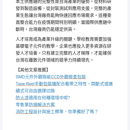
本土供應鏈的完整性是台灣產業的優勢。從材料研
發到製造設備，從封裝測試到應用支援，完整的產
業生態讓台灣廠商能夠快速回應市場需求。這種垂
直整合能力在疫情期間特別明顯，當國際供應鏈中
斷時，台灣廠商仍能穩定供貨。
人才培育成為產業升級的關鍵。學校教育需要加強
基礎電子元件的教學，企業也應投入更多資源在研
發人才培養。只有建立完整的人才梯隊，才能確保
台灣在離散元件領域的競爭力持續領先。
【其他文章推薦】
SMD元件外觀瑕疵
CCD外觀檢查包裝
Tape Reel手動包裝機
配合載帶之特性，間斷式或連
續式可自由選擇切換
防火漆
適用在何種環境中呢?
零售業
防損解決方案
消防工程
設計與施工標準，你準備好了嗎？