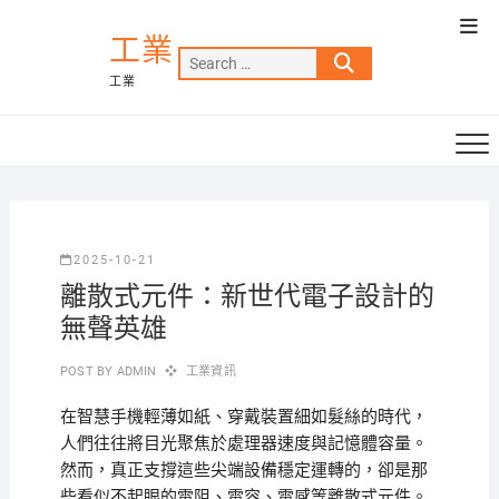
Skip
Top
to
工業
Men
Search
content
工業
…
2025-10-21
離散式元件：新世代電子設計的
無聲英雄
POST BY
ADMIN
工業資訊
在智慧手機輕薄如紙、穿戴裝置細如髮絲的時代，
人們往往將目光聚焦於處理器速度與記憶體容量。
然而，真正支撐這些尖端設備穩定運轉的，卻是那
些看似不起眼的電阻、電容、電感等離散式元件。