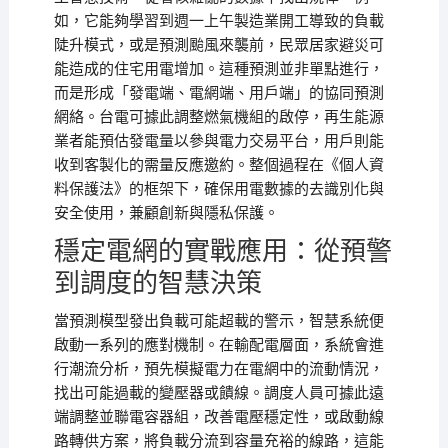
如，它能夠學習到週一上午製造業開工導致的負載
陡升模式，或是預測颱風來襲前，民眾居家避災可
能造成的住宅用電增加。這種預測並非單點進行，
而是形成「發電端、電網端、用戶端」的協同預測
網絡。台電可據此調整燃氣機組的啟停，再生能源
業者能預估發電量以參與電力交易平台，用戶則能
收到客製化的需量反應邀約。整個過程在《個人資
料保護法》的框架下，確保用電數據的去識別化與
安全使用，兼顧創新與隱私保護。
穩定電網的實戰應用：從預警
到調度的智慧決策
當預測模型發出負載可能超載的警示，智慧系統便
啟動一系列的應對機制。在輸配電層面，系統會進
行潮流分析，預先模擬電力在電網中的流動情況，
找出可能過載的變壓器或饋線。調度人員可據此遠
端調整並聯電容器組，改善電壓穩定性，或啟動線
路轉供方案，將負載分流到容量充裕的線路，這能