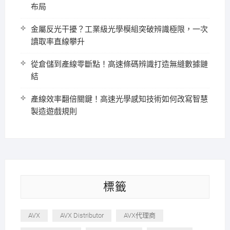
布局
金屬反光干擾？工業級光學模組突破辨識極限，一次
讀取率直線攀升
從倉儲到產線零斷點！高速條碼辨識打造無縫數據鏈
結
產線效率翻倍關鍵！高速光學感知技術如何改寫智慧
製造遊戲規則
標籤
AVX
AVX Distributor
AVX代理商