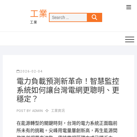
Skip
Top
to
工業
Men
Search
content
工業
…
2026-02-04
電力負載預測新革命！智慧監控
系統如何讓台灣電網更聰明、更
穩定？
POST BY
ADMIN
工業資訊
在能源轉型的關鍵時刻，台灣的電力系統正面臨前
所未有的挑戰。尖峰用電量屢創新高，再生能源間