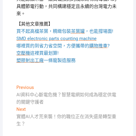
具體節電行動，共同構建穩定且永續的台灣電力未
來。
【其他文章推薦】
買不起高檔茶葉，精緻包裝
茶葉罐
，也能撐場面!
SMD electronic parts counting machine
哪裡買的到省力省空間，方便攜帶的
購物推車
?
空壓機
這裡買最划算!
塑膠射出工廠
一條龍製造服務
文
Previous
Previous
post:
AI資料中心斷電危機？智慧電網如何成為穩定供電
章
的關鍵守護者
導
Next
Next
覽
post:
實體AI人才荒來襲！你的職位正在消失還是轉型重
生？