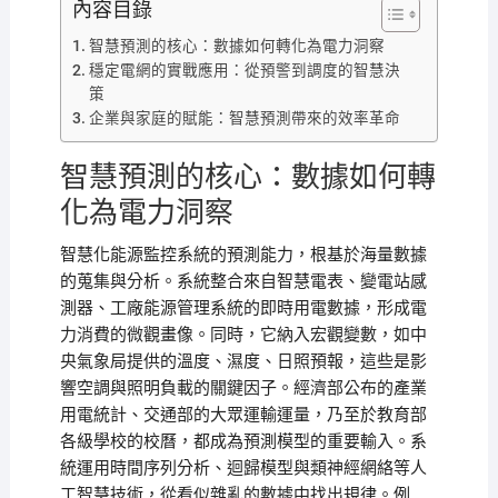
內容目錄
智慧預測的核心：數據如何轉化為電力洞察
穩定電網的實戰應用：從預警到調度的智慧決
策
企業與家庭的賦能：智慧預測帶來的效率革命
智慧預測的核心：數據如何轉
化為電力洞察
智慧化能源監控系統的預測能力，根基於海量數據
的蒐集與分析。系統整合來自智慧電表、變電站感
測器、工廠能源管理系統的即時用電數據，形成電
力消費的微觀畫像。同時，它納入宏觀變數，如中
央氣象局提供的溫度、濕度、日照預報，這些是影
響空調與照明負載的關鍵因子。經濟部公布的產業
用電統計、交通部的大眾運輸運量，乃至於教育部
各級學校的校曆，都成為預測模型的重要輸入。系
統運用時間序列分析、迴歸模型與類神經網絡等人
工智慧技術，從看似雜亂的數據中找出規律。例