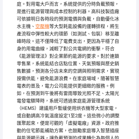
庭。對用電大戶而言，系統提供的分時負載預報，
是進行能源管理與成本控制的利器。高科技製造廠
可依據明日各時段的預測電價與負載，自動優化冰
水主機、
空壓機
等大型耗能設備的運轉排程，將生
產流程中彈性較大的環節（如測試、包裝）移至離
峰時段。這不僅降低了電費支出，更因為平穩了自
身的用電曲線，減輕了對公共電網的衝擊，符合
《能源管理法》對企業節約能源的要求。對於連鎖
零售業，系統能結合店點位置、天氣預報與歷史銷
售數據，預測各分店未來的空調與照明需求，實現
按需供能，避免能源浪費。在家庭場域，隨著智慧
電表的普及，電力公司能提供更細緻的服務。例
如，在預測到午後將有雷雨導致光照不足、太陽光
電發電驟降時，系統可透過家庭能源管理系統
（HEMS）建議用戶暫緩使用烘衣機等大型家電，
或自動調高冷氣溫度設定1至2度。這些微小的調整
匯聚起來，便是可觀的「虛擬電廠」資源。政府推
動的住宅節能補助方案，也鼓勵家庭導入智慧插座
與能源顯示器，讓負載預測的成果轉化為每個人的