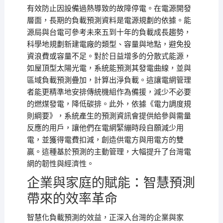
有效防止因設備過熱導致的故障停電。在電源開發
層面，長期的負載預測資料是電源規劃的依據。能
源局與台電可參考未來五到十年的負載成長趨勢，
科學地規劃新建電廠的類型、容量與地點，避免投
資浪費或容量不足。對於日益增多的分散式能源，
如屋頂型太陽光電，系統能預測其發電曲線，並與
區域負載預測疊加，計算出淨負載。這讓電網管理
者能更精準地安排傳統機組作為備援，減少不必要
的燃煤發電，降低碳排。此外，依據《電力調度規
則綱要》，系統產生的預測資訊會提供給參與需量
反應的用戶，讓他們在電網緊繃時段自願減少用
電，並獲得電費扣減，創造供電方與用電方的雙
贏。這種基於預測的主動管理，大幅提升了台灣電
網的韌性與經濟性。
企業與家庭的賦能：智慧預測
帶來的效率革命
智慧化負載預測的效益，正深入台灣的企業與家