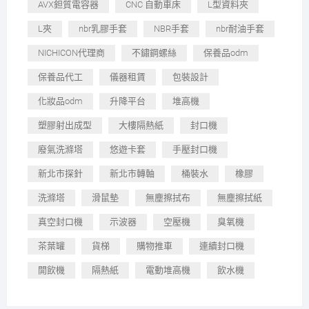
AVX鉭質電容器
CNC 自動車床
L型資料夾
L夾
nbr乳膠手套
NBR手套
nbr耐油手套
NICHICON代理商
不鏽鋼螺絲
保養品odm
保養品代工
儀器租賃
包裝設計
化妝品odm
升降平台
堆高機
塑膠射出成型
大樓隔熱紙
封口機
廢氣洗滌塔
悠遊卡套
手壓封口機
新北市探針
新北市轉軸
桶裝水
橡膠
洗滌塔
滑鼠墊
無塵擦拭布
無塵擦拭紙
真空封口機
示波器
空壓機
臭氧機
茶葉罐
貨梯
購物推車
連續封口機
開飲機
隔熱紙
電動堆高機
飲水機