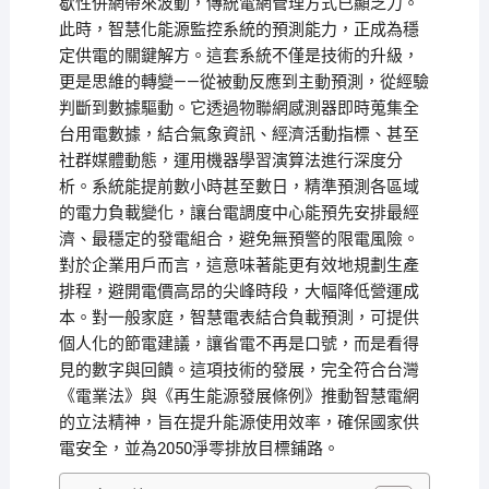
歇性併網帶來波動，傳統電網管理方式已顯乏力。
此時，智慧化能源監控系統的預測能力，正成為穩
定供電的關鍵解方。這套系統不僅是技術的升級，
更是思維的轉變——從被動反應到主動預測，從經驗
判斷到數據驅動。它透過物聯網感測器即時蒐集全
台用電數據，結合氣象資訊、經濟活動指標、甚至
社群媒體動態，運用機器學習演算法進行深度分
析。系統能提前數小時甚至數日，精準預測各區域
的電力負載變化，讓台電調度中心能預先安排最經
濟、最穩定的發電組合，避免無預警的限電風險。
對於企業用戶而言，這意味著能更有效地規劃生產
排程，避開電價高昂的尖峰時段，大幅降低營運成
本。對一般家庭，智慧電表結合負載預測，可提供
個人化的節電建議，讓省電不再是口號，而是看得
見的數字與回饋。這項技術的發展，完全符合台灣
《電業法》與《再生能源發展條例》推動智慧電網
的立法精神，旨在提升能源使用效率，確保國家供
電安全，並為2050淨零排放目標鋪路。