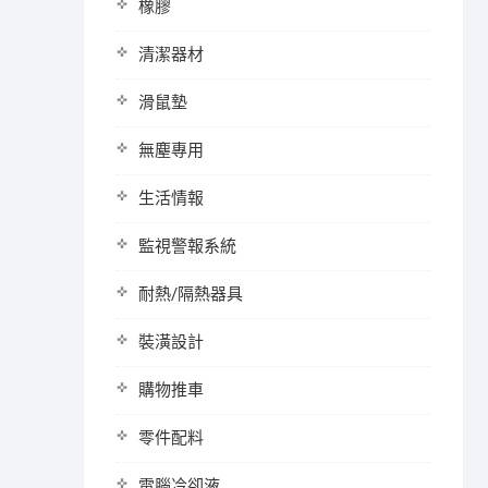
橡膠
清潔器材
滑鼠墊
無塵專用
生活情報
監視警報系統
耐熱/隔熱器具
裝潢設計
購物推車
零件配料
電腦冷卻液