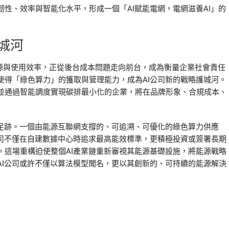
性、效率與智能化水平，形成一個「AI賦能電網，電網滋養AI」的
城河
來源與使用效率，正從後台成本問題走向前台，成為衡量企業社會責任
使得「綠色算力」的獲取與管理能力，成為AI公司新的戰略護城河。
並通過智能調度實現碳排最小化的企業，將在品牌形象、合規成本、
碳足跡。一個由能源互聯網支撐的、可追溯、可優化的綠色算力供應
公司不僅在自建數據中心時追求最高能效標準，更積極投資或簽署長期
。這場重構迫使整個AI產業鏈重新審視其能源基礎設施，將能源戰略
AI公司或許不僅以算法模型聞名，更以其創新的、可持續的能源解決