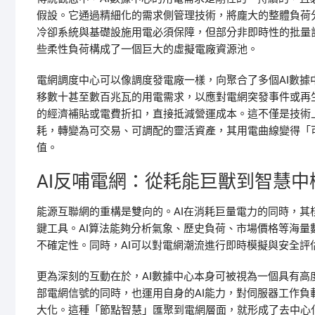
假設。它通過精細化的需求側管理技術，將龐大的整體負荷
冷卻系統與基礎設施用電必須保障，但部分非即時性的批量
些柔性負荷構成了一個巨大的虛擬電廠資源池。
電網調度中心可以像調度發電廠一樣，向聚合了多個AI數
移數十甚至數百兆瓦的用電需求，以應對電網突發事件或再
的經濟補貼或電費折扣，直接抵減營運成本。這不僅是技術
耗，轉變為可交易、可調配的靈活資產，其用電曲線變得「
值。
AI反哺電網：從耗能巨獸到智慧中
能源互聯網的重構是雙向的。AI在消耗巨量電力的同時，其
鍵工具。AI算法能夠分析氣象、歷史負荷、市場價格等海
不確定性。同時，AI可以對電網潮流進行即時模擬與安全評
更為深刻的互動在於，AI數據中心本身可被視為一個具有
部電網信號的同時，也運用自身的AI能力，對伺服器工作
大化。這種「節點智慧」匯聚到電網層面，就形成了去中心