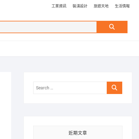
工業資訊
裝潢設計
旅遊天地
生活情報
Search
…
Search
…
近期文章