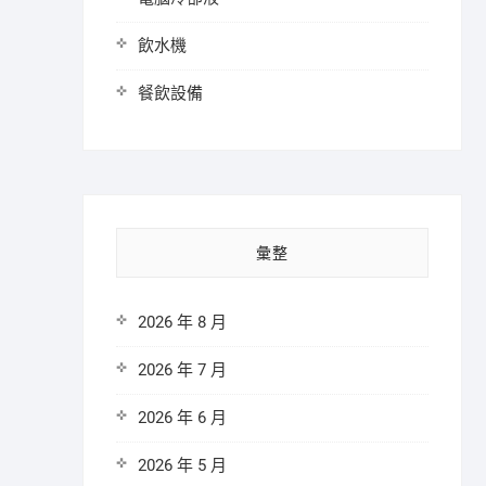
飲水機
餐飲設備
彙整
2026 年 8 月
2026 年 7 月
2026 年 6 月
2026 年 5 月