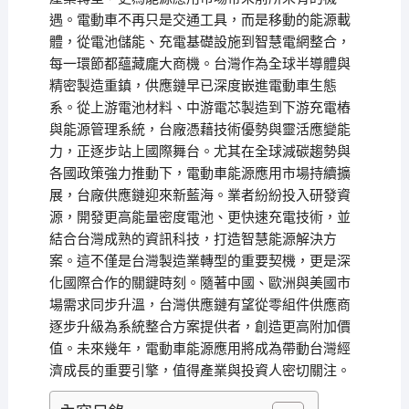
遇。電動車不再只是交通工具，而是移動的能源載
體，從電池儲能、充電基礎設施到智慧電網整合，
每一環節都蘊藏龐大商機。台灣作為全球半導體與
精密製造重鎮，供應鏈早已深度嵌進電動車生態
系。從上游電池材料、中游電芯製造到下游充電樁
與能源管理系統，台廠憑藉技術優勢與靈活應變能
力，正逐步站上國際舞台。尤其在全球減碳趨勢與
各國政策強力推動下，電動車能源應用市場持續擴
展，台廠供應鏈迎來新藍海。業者紛紛投入研發資
源，開發更高能量密度電池、更快速充電技術，並
結合台灣成熟的資訊科技，打造智慧能源解決方
案。這不僅是台灣製造業轉型的重要契機，更是深
化國際合作的關鍵時刻。隨著中國、歐洲與美國市
場需求同步升溫，台灣供應鏈有望從零組件供應商
逐步升級為系統整合方案提供者，創造更高附加價
值。未來幾年，電動車能源應用將成為帶動台灣經
濟成長的重要引擎，值得產業與投資人密切關注。