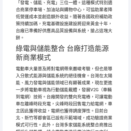
「發電、儲能、充電」三位一體。這種模式特別適
合商業停車場、加油站與購物中心，可協助業者降
低營運成本並創造額外收益。隨著各國政府補助政
策持續加碼，充電基礎設施建設將迎來黃金十年，
台廠已準備好供應高品質設備與系統，搶占這塊大
餅。
綠電與儲能整合 台廠打造能源
新商業模式
電動車大量普及將對電網帶來嚴峻考驗，但也是導
入分散式能源與儲能系統的絕佳機會。台灣在太陽
能、風力發電與儲能領域已有顯著成果，現在更進
一步將電動車視為行動儲能載體，發展V2G（車輛
到電網）技術。台廠開發的雙向充電樁，可讓電動
車在離峰時段充電，尖峰時段回售電力給電網，車
主因此獲得收益，電網也獲得調度彈性。目前台
北、新竹等都會區已設有示範場域，成功驗證商業
模式可行性。此外，台灣多家儲能系統整合商推出