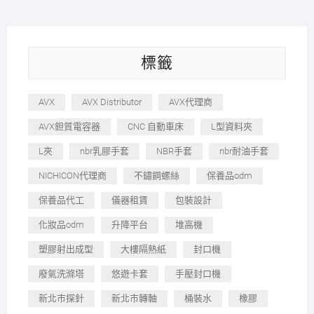
標籤
AVX
AVX Distributor
AVX代理商
AVX鉭質電容器
CNC 自動車床
L型資料夾
L夾
nbr乳膠手套
NBR手套
nbr耐油手套
NICHICON代理商
不鏽鋼螺絲
保養品odm
保養品代工
儀器租賃
包裝設計
化妝品odm
升降平台
堆高機
塑膠射出成型
大樓隔熱紙
封口機
廢氣洗滌塔
悠遊卡套
手壓封口機
新北市探針
新北市轉軸
桶裝水
橡膠