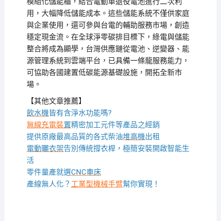
模組化儲能櫃，結合電動車退役電池進行二次利
用，大幅降低儲能成本。這些儲能系統不僅供家庭
與企業使用，還可參與台電的輔助服務市場，創造
穩定現金流。在全球淨零碳排目標下，綠電與儲能
整合將成為顯學，台灣供應鏈從電池、逆變器、能
源管理系統到雲端平台，已具備一條龍服務能力，
可協助各國建置低碳能源基礎設施，開拓全新市
場。
【其他文章推薦】
飲水機
皆有含淨水功能嗎?
無線充電裝
置
精密加工元件等產品之經銷
提供原廠最高品質的各式柴油
堆高機
出租
電動曬衣架
告別傳統撐衣桿，極簡安裝開啟智能生
活
零件量產就選
CNC車床
產線無人化？
工業型機械手臂
幫你實現！