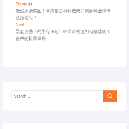
文
Previous
Previous
post:
低碳永續突圍！臺灣複合材料產業如何翻轉全球供
章
應鏈格局？
導
Next
Next
覽
post:
景氣波動下的生存法則：輕資產營運如何讓傳統工
廠甩開折舊重擔
Search
…