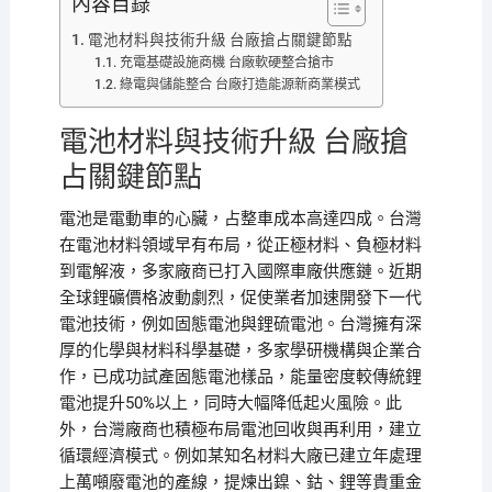
內容目錄
電池材料與技術升級 台廠搶占關鍵節點
充電基礎設施商機 台廠軟硬整合搶市
綠電與儲能整合 台廠打造能源新商業模式
電池材料與技術升級 台廠搶
占關鍵節點
電池是電動車的心臟，占整車成本高達四成。台灣
在電池材料領域早有布局，從正極材料、負極材料
到電解液，多家廠商已打入國際車廠供應鏈。近期
全球鋰礦價格波動劇烈，促使業者加速開發下一代
電池技術，例如固態電池與鋰硫電池。台灣擁有深
厚的化學與材料科學基礎，多家學研機構與企業合
作，已成功試產固態電池樣品，能量密度較傳統鋰
電池提升50%以上，同時大幅降低起火風險。此
外，台灣廠商也積極布局電池回收與再利用，建立
循環經濟模式。例如某知名材料大廠已建立年處理
上萬噸廢電池的產線，提煉出鎳、鈷、鋰等貴重金