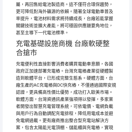
屬，再回售給電池製造商。這不僅符合環保趨勢，
更可降低對海外礦源的依賴。隨著全球電動車普及
率提升，電池材料需求將持續成長，台廠若能掌握
關鍵技術並擴大產能，將可穩固供應鏈要角地位，
甚至主導下一代電池標準。
充電基礎設施商機 台廠軟硬整
合搶市
充電便利性直接影響消費者購買電動車意願，各國
政府正加速部署充電樁。台灣充電樁產業從硬體製
造到軟體平台，已形成完整生態系。硬體方面，台
廠生產的AC充電樁與DC快充樁，不僅通過國際安規
認證，更具備高性價比優勢，成功打入歐美市場。
軟體方面，台灣資通訊產業強項得以發揮，多家業
者開發出智慧充電管理系統，可依電價、電網負載
與用戶行為自動調配充電排程，降低用電成本並避
免電網過載。更有廠商推出整合型充電站解決方
案，包含太陽能光電頂棚、儲能櫃與充電樁，實現