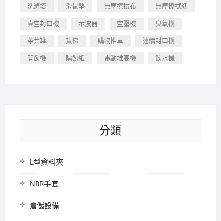
洗滌塔
滑鼠墊
無塵擦拭布
無塵擦拭紙
真空封口機
示波器
空壓機
臭氧機
茶葉罐
貨梯
購物推車
連續封口機
開飲機
隔熱紙
電動堆高機
飲水機
分類
L型資料夾
NBR手套
倉儲設備