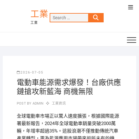
Skip
Top
to
工業
Men
Search
content
工業
…
2026-07-05
電動車能源需求爆發！台廠供應
鏈搶攻新藍海 商機無限
POST BY
ADMIN
工業資訊
全球電動車市場正以驚人速度擴張，根據國際能源
署最新報告，2024年全球電動車銷量突破2000萬
輛，年增率超過35%。這股浪潮不僅推動傳統汽車
產業轉型，更為能源應用市場帶來前所未有的機