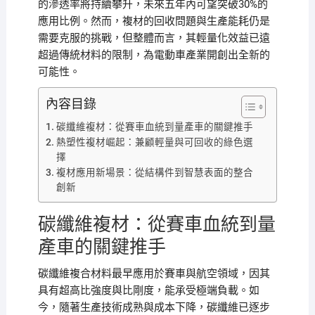
的滲透率將持續攀升，未來五年內可望突破30%的
應用比例。然而，複材的回收問題與生產能耗仍是
需要克服的挑戰，但整體而言，其輕量化效益已遠
超過傳統材料的限制，為電動車產業開創出全新的
可能性。
內容目錄
碳纖維複材：從賽車血統到量產車的關鍵推手
熱塑性複材崛起：兼顧輕量與可回收的綠色選
擇
複材應用新場景：從結構件到智慧表面的整合
創新
碳纖維複材：從賽車血統到量
產車的關鍵推手
碳纖維複合材料最早應用於賽車與航空領域，因其
具有超高比強度與比剛度，能承受極端負載。如
今，隨著生產技術成熟與成本下降，碳纖維已逐步