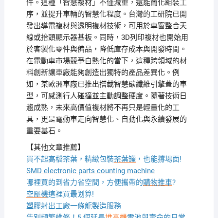
件。這種「智慧複材」不僅減重，還能簡化組裝工
序，並提升車輛的智慧化程度。台灣的工研院已開
發出導電複材與透明複材技術，可用於車窗整合天
線或抬頭顯示器基板。同時，3D列印複材也開始用
於客製化零件與備品，降低庫存成本與開發時間。
在電動車市場競爭白熱化的當下，這種跨領域的材
料創新讓車廠能夠創造出獨特的產品差異化。例
如，某歐洲車廠已推出搭載智慧碳纖維引擎蓋的車
型，可感測行人碰撞並主動調整硬度。隨著技術日
趨成熟，未來高價值複材將不再只是輕量化的工
具，更是電動車走向智慧化、自動化與永續發展的
重要基石。
【其他文章推薦】
買不起高檔茶葉，精緻包裝
茶葉罐
，也能撐場面!
SMD electronic parts counting machine
哪裡買的到省力省空間，方便攜帶的
購物推車
?
空壓機
這裡買最划算!
塑膠射出工廠
一條龍製造服務
告別頻繁維修！5 個延長
堆高機
電池與壽命的日常