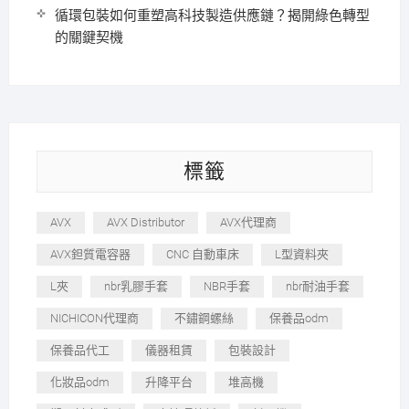
循環包裝如何重塑高科技製造供應鏈？揭開綠色轉型
的關鍵契機
標籤
AVX
AVX Distributor
AVX代理商
AVX鉭質電容器
CNC 自動車床
L型資料夾
L夾
nbr乳膠手套
NBR手套
nbr耐油手套
NICHICON代理商
不鏽鋼螺絲
保養品odm
保養品代工
儀器租賃
包裝設計
化妝品odm
升降平台
堆高機