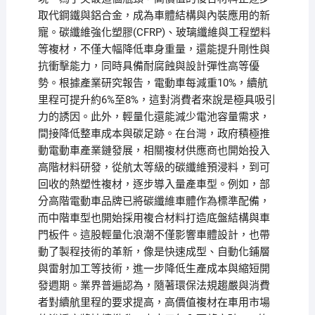
取代鋼鐵與鋁合金，成為車體結構與內裝應用的新
寵。碳纖維強化塑膠(CFRP)、玻璃纖維與工程塑料
等複材，不僅大幅降低車身重量，還能提升剛性與
抗衝擊能力，同時具備耐腐蝕與設計彈性高等優
勢。根據產業研究報告，電動車每減重10%，續航
里程可提升約6%至8%，這對消費者來說是極具吸引
力的誘因。此外，輕量化還能減少電池容量需求，
間接降低整車成本與碳足跡。在台灣，政府積極推
動電動車產業鏈發展，相關複材供應商也開始投入
高階材料研發，從航太等級的碳纖維預浸料，到可
回收的熱塑性複材，逐步導入量產車型。例如，部
分高階電動車品牌已將碳纖維車體作為標準配備，
而中階車型也開始採用複合材料打造底盤結構與車
門板件。這股輕量化浪潮不僅影響車體設計，也帶
動了製程技術的革新，像是快速成型、自動化鋪層
與雷射加工等技術，進一步降低生產成本與縮短開
發週期。業界普遍認為，隨著環保法規趨嚴與消費
者對續航里程的要求提高，高價值複材在車用市場