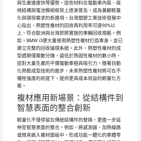
與生產速度快等優勢。這些材料在電動車內裝、座
椅結構與電池模組框架上逐漸普及，成為兼顧輕量
化與環保需求的新選項。台灣塑膠工業技術發展中
心指出，熱塑性複材的回收再利用率可達90%以
上，符合歐洲與台灣即將實施的車輛回收規範。例
如，BMW i3便大量使用熱塑性複材打造車身，並已
建立完整的回收循環系統。此外，熱塑性複材的成
型週期僅需數分鐘，遠低於熱固性複材的數小時，
這對大量生產的平價電動車極具吸引力。隨著自動
化熱壓成型技術的進步，未來熱塑性複材將可在不
犧牲強度的前提下，提供更具成本效益的輕量化方
案。
複材應用新場景：從結構件到
智慧表面的整合創新
輕量化不僅停留在傳統結構件的替換，更進一步延
伸至智慧表面的整合。例如，將感測器、加熱線路
或燈具嵌入複材面板中，形成功能一體化的車體零