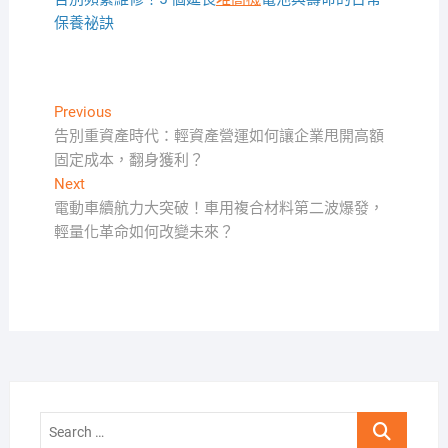
保養祕訣
文
Previous
Previous
post:
告別重資產時代：輕資產營運如何讓企業甩開高額
章
固定成本，翻身獲利？
導
Next
Next
覽
post:
電動車續航力大突破！車用複合材料第二波爆發，
輕量化革命如何改變未來？
Search
…