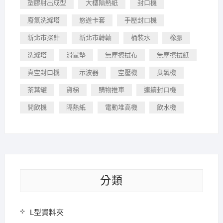
塑膠射出成型
大樓隔熱紙
封口機
廢氣洗滌塔
悠遊卡套
手壓封口機
新北市探針
新北市轉軸
桶裝水
橡膠
洗滌塔
滑鼠墊
無塵擦拭布
無塵擦拭紙
真空封口機
示波器
空壓機
臭氧機
茶葉罐
貨梯
購物推車
連續封口機
開飲機
隔熱紙
電動堆高機
飲水機
分類
L型資料夾