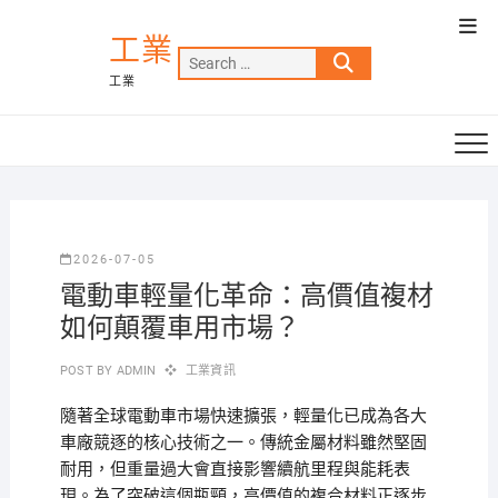
Skip
Top
to
工業
Men
Search
content
工業
…
2026-07-05
電動車輕量化革命：高價值複材
如何顛覆車用市場？
POST BY
ADMIN
工業資訊
隨著全球電動車市場快速擴張，輕量化已成為各大
車廠競逐的核心技術之一。傳統金屬材料雖然堅固
耐用，但重量過大會直接影響續航里程與能耗表
現。為了突破這個瓶頸，高價值的複合材料正逐步