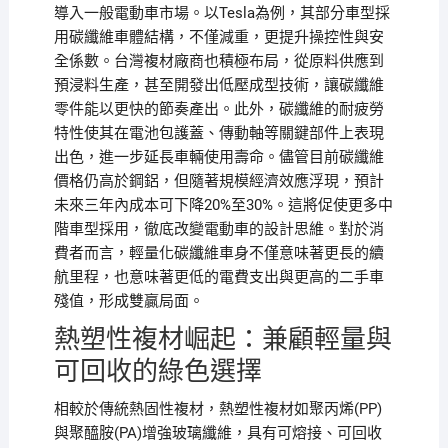
導入一般電動車市場。以Tesla為例，其部分車型採
用碳纖維車體結構，不僅減重，更提升操控性與安
全係數。台灣複材廠商也積極布局，從原料供應到
預浸料生產，甚至開發出低壓成型技術，讓碳纖維
零件能以更快的節奏產出。此外，碳纖維的耐疲勞
特性使其在電池包護蓋、傳動軸等關鍵部件上表現
出色，進一步延長車輛使用壽命。儘管目前碳纖維
價格仍高於鋼鋁，但隨著規模經濟效應浮現，預計
未來三年內成本可下降20%至30%。這將促使更多中
階車型採用，徹底改變電動車的設計思維。對於消
費者而言，輕量化碳纖維車身不僅意味著更長的續
航里程，也意味著更低的電費支出與更高的二手車
殘值，形成雙贏局面。
熱塑性複材崛起：兼顧輕量與
可回收的綠色選擇
相較於傳統熱固性複材，熱塑性複材如聚丙烯(PP)
與聚醯胺(PA)增強玻璃纖維，具有可熔接、可回收