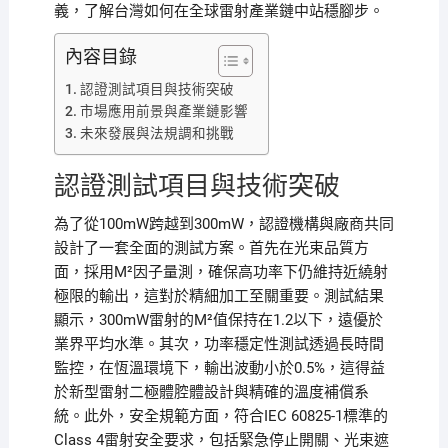
義，了解台灣如何在全球雷射產業鏈中站穩腳步。
內容目錄
認證測試項目與技術突破
市場應用前景與產業鏈影響
未來發展與法規調和挑戰
認證測試項目與技術突破
為了從100mW跨越到300mW，認證機構與廠商共同
設計了一套全面的測試方案。首先在光束品質方
面，採用M²因子量測，確保高功率下仍維持近繞射
極限的輸出，這對於精細加工至關重要。測試結果
顯示，300mW雷射的M²值保持在1.2以下，遠優於
業界平均水準。其次，功率穩定性測試透過長時間
監控，在恆溫環境下，輸出波動小於0.5%，這得益
於新型雷射二極體腔體設計與精確的溫度補償系
統。此外，安全規範方面，符合IEC 60825-1標準的
Class 4雷射安全要求，包括緊急停止開關、光束遮