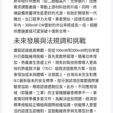
射零組件供應商（如二極體晶片、光學鏡片）因應
需求調整產線，帶動上游材料技術升級。同時，終
端設備商獲得性能更好的光源，有助於開發新一代
機台，出口競爭力大增。業者預估，認證完成後一
年內，300mW CW雷射的市佔率將成長一倍，相關
供應鏈產值可望突破十億新台幣。
未來發展與法規調和挑戰
儘管認證進度樂觀，但從100mW到300mW的功率提
升仍面臨幾項挑戰。首先是散熱管理，隨著功率增
加，熱量產生急遽上升，現有封裝技術需導入更高
效的熱電致冷器（TEC）或微流道散熱方案，但這
會增加成本與體積。法規面上，台灣尚未完全對應
IEC最新版本的安全標準，部分測試項目需要國際實
驗室協助，導致認證週期拉長。此外，不同應用領
域（如醫療、工業）的主管機關審查標準不一，業
者需同時準備多套文件。為解決這些問題，經濟部
標準檢驗局正積極與國際組織協調，研擬導入更靈
活的認證互認機制，並鼓勵廠商參與先導型計畫。