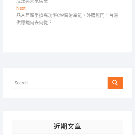
瓶頸與未來突破
導
Next
Next
覽
post:
晶片巨頭爭搶高功率CW雷射產能，外購無門！台灣
供應鏈何去何從？
Search
…
近期文章