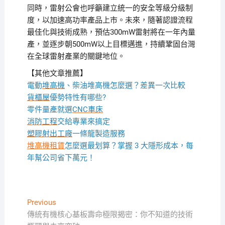
同時，雷射公會也呼籲建立統一的安全等級分級制
度，以加速高功率產品上市。未來，隨著認證流程
最佳化與技術成熟，預估300mW雷射將在一年內量
產，並逐步朝500mW以上目標邁進，持續鞏固台灣
在全球雷射產業的關鍵地位。
【其他文章推薦】
電動
堆高機
、柴油堆高機怎麼選？差異一次比較
貨櫃屋
優勢特性有哪些?
零件量產就選
CNC車床
消防工程
交給專業來搞定
塑膠射出工廠
一條龍製造服務
堆高機租賃
怎麼選最划算？掌握 3 大隱形成本，每
年幫公司省下萬元！
文
Previous
Previous
post:
傳統有機核心基板壽命極限揭密：你不知道的技術
章