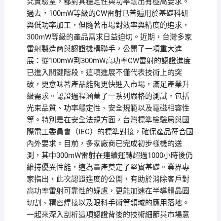
究實驗室，都對其穩定性與功率輸出有極高要求。
過去，100mW等級的CW雷射已普遍用於基礎科研
與低功率加工，但隨著市場對效率與精度的追求，
300mW等級的產品需求日益迫切。近期，台灣多家
雷射製造商與認證機構聯手，公開了一項重大進
展：從100mW到300mW高功率CW雷射的認證進度
已進入關鍵階段。這項進展不僅代表技術上的突
破，更意味著產品能夠更快進入市場，滿足產業升
級需求。認證過程涵蓋了一系列嚴格的測試，包括
光束品質、功率穩定性、安全規範以及電磁相容性
等。特別是在安全法規方面，台灣標準檢驗局與國
際電工委員會（IEC）的標準對接，確保產品符合國
內外要求。目前，多家廠商已完成初步樣機的送
測，其中300mW雷射在連續運轉超過1000小時後仍
維持優異性能，這為量產奠定了堅實基礎。業界專
家指出，此次認證進度的公開，有助於消除客戶對
高功率雷射可靠性的疑慮，更能加速在半導體晶圓
切割、精密焊接以及眼科手術等領域的應用落地。
一起來深入剖析這項認證背後的技術細節與市場意