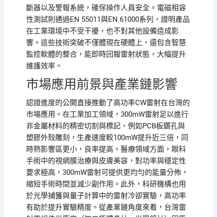
斷器以及警報系統，確保操作人員安全。電磁相容
性測試則通過EN 55011與EN 61000系列，證明產品
在工業環境中不受干擾，也不對其他設備造成影
響。這些技術突破不僅體現在硬體上，還包含智慧
監控軟體的整合，能即時回報雷射狀態，大幅提升
維護效率。
市場應用前景與產業鏈影響
認證進度的公開直接推動了高功率CW雷射在台灣的
市場應用。在工業加工領域，300mW雷射足以進行
非金屬材料的精密切割與標記，例如PCB板鑽孔與
塑膠外殼雕刻，生產速度較100mW提升近三倍，同
時熱影響區更小，良率提高。醫療領域方面，眼科
手術中的視網膜治療與皮膚美容，對功率與穩定性
要求極高，300mW雷射可提供更均勻的能量分佈，
縮短手術時間並減少副作用。此外，科研機構也用
於光學捕獲與量子計算中的雷射冷卻實驗，高功率
有助於提升實驗精度。從產業鏈角度來看，台灣雷