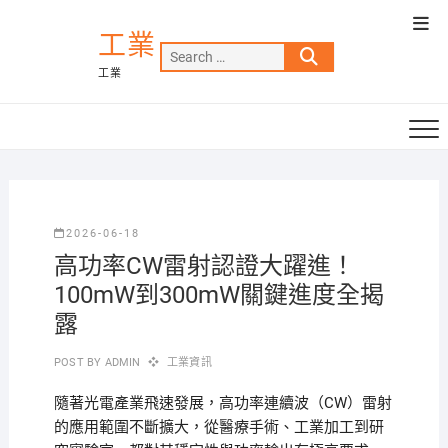
Skip
Top
to
工業
Men
Search
content
工業
…
2026-06-18
高功率CW雷射認證大躍進！
100mW到300mW關鍵進度全揭
露
POST BY
ADMIN
工業資訊
隨著光電產業飛速發展，高功率連續波（CW）雷射
的應用範圍不斷擴大，從醫療手術、工業加工到研