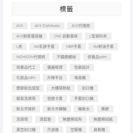
標籤
AVX
AVX Distributor
AVX代理商
AVX鉭質電容器
CNC 自動車床
L型資料夾
L夾
nbr乳膠手套
NBR手套
nbr耐油手套
NICHICON代理商
不鏽鋼螺絲
保養品odm
保養品代工
儀器租賃
包裝設計
化妝品odm
升降平台
堆高機
塑膠射出成型
大樓隔熱紙
封口機
廢氣洗滌塔
悠遊卡套
手壓封口機
新北市探針
新北市轉軸
桶裝水
橡膠
洗滌塔
滑鼠墊
無塵擦拭布
無塵擦拭紙
真空封口機
示波器
空壓機
臭氧機