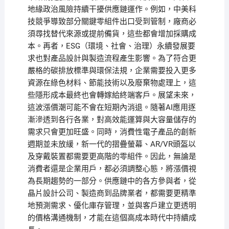
地緣政治風險持續干擾供應鏈運作。例如，中美科
技競爭導致部分關鍵零組件出口受到管制，廠商必
須尋找替代來源或提前備貨，這些都會增加採購成
本。再者，ESG（環境、社會、治理）永續發展要
求也對產品設計與製造流程產生影響。為了符合更
嚴格的碳排放標準與環保法規，企業需要投入更多
資源在綠色材料、節能技術以及廢棄物處理上，這
些隱形成本最終也會轉嫁給終端客戶。展望未來，
這波漲價潮可能不會在短期內消退。隨著AI應用逐
漸滲透到各行各業，對高效能運算與大容量儲存的
需求只會更加旺盛。同時，消費性電子產品的創新
週期並未放緩，新一代的摺疊螢幕、AR/VR頭盔以
及穿戴裝置都需要更高階的零組件。因此，無論是
消費者還是企業用戶，都必須調整心態，將漲價視
為長期趨勢的一部分。供應鏈中的各方參與者，從
晶片設計公司、製造商到品牌業者，都需要更精準
地預測需求、優化庫存管理，並與客戶建立更透明
的價格溝通機制，才能在這個高成本時代中持續成