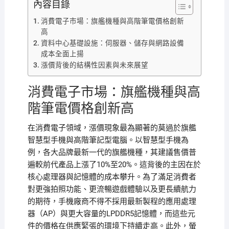
內容目錄
消費電子市場：旗艦機種與高階筆電價格創新
高
資料中心基礎設施：伺服器、儲存與網路設備
成本全面上揚
漲價背後的結構性因素與未來展望
消費電子市場：旗艦機種與高
階筆電價格創新高
在消費電子領域，漲價現象最為顯著的莫過於旗艦
智慧型手機與高階筆記型電腦。以智慧型手機為
例，各大品牌最新一代的旗艦機種，其建議售價普
遍較前代產品上漲了10%至20%。這背後的主因在於
核心處理器與記憶體的成本攀升。為了滿足消費者
對更強拍照功能、更流暢遊戲體驗以及更長續航力
的期待，手機廠商不得不採用最新製程的應用處理
器（AP）與更大容量的LPDDR5記憶體，而這些元
件的價格在供應緊張的環境下持續走高。此外，螢