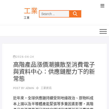
Skip
Top
to
工業
Men
Search
content
工業
…
2026-04-24
高階產品漲價潮擴散至消費電子
與資料中心：供應鏈壓力下的新
常態
POST BY
ADMIN
工業資訊
近年來，全球供應鏈持續受到地緣政治、原物料成
本上揚以及半導體產能緊張等多重因素影響，高階