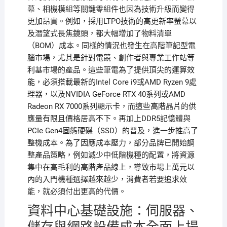
幕、相機模組等關鍵零組件也因為技術升級而變得
更加昂貴。例如，採用LTPO技術的高更新率螢幕以
及潛望式長焦鏡頭，都大幅增加了物料清單
（BOM）成本。同樣的情況也發生在高階筆記型電
腦市場，尤其是針對電競、創作者與專業工作站等
利基市場的產品。這些筆電為了提供頂尖的運算效
能，必須搭載最新的Intel Core i9或AMD Ryzen 9處
理器，以及NVIDIA GeForce RTX 40系列或AMD
Radeon RX 7000系列顯示卡，而這些高階晶片的供
應量有限且價格居高不下。再加上DDR5記憶體與
PCIe Gen4固態硬碟（SSD）的普及，進一步推高了
整機成本。為了因應成本壓力，部分品牌已開始調
整產品策略，例如減少中低階機種的配置，將資源
集中在高毛利的高階產品線上，導致市場上萬元以
內的入門機種選擇越來越少，消費者若要追求效
能，就必須付出更高的代價。
資料中心基礎設施：伺服器、