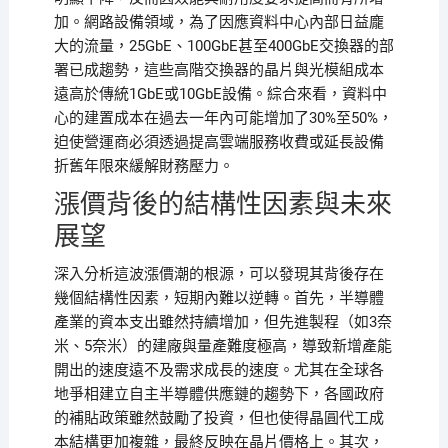
加。網路設備領域，為了因應資料中心內部日益龐
大的流量，25GbE、100GbE甚至400GbE交換器的部
署已成趨勢，這些高階交換器的晶片與光模組成本
遠高於傳統1GbE或10GbE設備。綜合來看，資料中
心的建置成本在過去一年內可能增加了30%至50%，
迫使營運商必須透過提高雲端服務收費或延長設備
折舊年限來緩解財務壓力。
漲價背後的結構性因素與未來
展望
深入分析這波漲價潮的根源，可以發現其背後存在
幾個結構性因素，短期內難以逆轉。首先，半導體
產業的資本支出雖然持續增加，但先進製程（如3奈
米、5奈米）的建廠與量產難度極高，導致新增產能
開出的速度遠不及需求成長的速度。尤其在全球各
地爭相建立自主半導體供應鏈的趨勢下，各國政府
的補貼政策雖然鼓勵了投資，但也使得晶圓代工成
本結構更加複雜，最終反映在晶片價格上。其次，