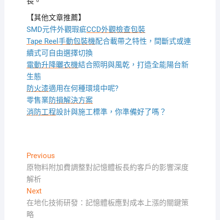
長。
【其他文章推薦】
SMD元件外觀瑕疵
CCD外觀檢查包裝
Tape Reel手動包裝機
配合載帶之特性，間斷式或連
續式可自由選擇切換
電動升降曬衣機
結合照明與風乾，打造全能陽台新
生態
防火漆
適用在何種環境中呢?
零售業
防損解決方案
消防工程
設計與施工標準，你準備好了嗎？
文
Previous
Previous
post:
原物料附加費調整對記憶體板長約客戶的影響深度
章
解析
導
Next
Next
覽
post:
在地化技術研發：記憶體板應對成本上漲的關鍵策
略