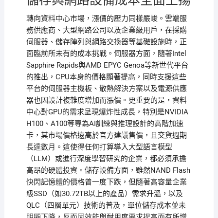
儲存與網路設備成本全面上揚
轉向資料中心市場，漲價的壓力同樣嚴峻。雲端服
務供應商、大型網路公司以及企業級用戶，在採購
伺服器、儲存陣列與網路交換器等基礎設施時，正
面臨前所未有的成本挑戰。伺服器方面，隨著Intel
Sapphire Rapids與AMD EPYC Genoa等新世代平台
的推出，CPU本身的價格顯著提高，同時支援這些
平台的伺服器主機板、散熱解決方案以及電源供應
器也因設計複雜度增加而漲價。更重要的是，資料
中心對GPU的需求呈現爆炸性成長，特別是NVIDIA
H100、A100等專為AI訓練與推理設計的高階加速
卡，其市場價格遠高於官方建議售價，且交貨週期
長達數月。這使得任何打算導入大型語言模型
（LLM）或進行深度學習研究的企業，都必須承擔
高昂的硬體投資。儲存設備方面，雖然NAND Flash
快閃記憶體的價格曾一度下跌，但隨著高容量企業
級SSD（如30.72TB以上的產品）需求升溫，以及
QLC（四層單元）技術的普及，單位儲存成本並未
明顯下降，反而因效能與耐用度要求提高而有所增