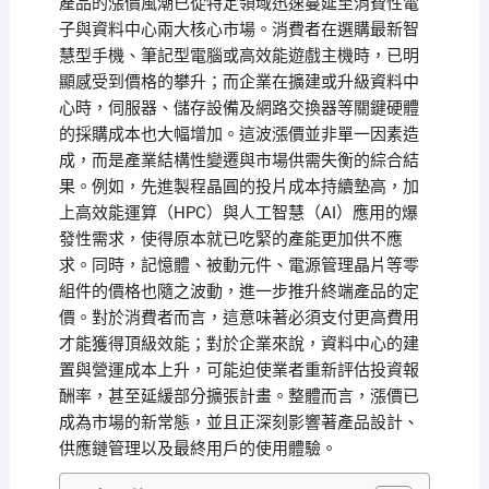
產品的漲價風潮已從特定領域迅速蔓延至消費性電
子與資料中心兩大核心市場。消費者在選購最新智
慧型手機、筆記型電腦或高效能遊戲主機時，已明
顯感受到價格的攀升；而企業在擴建或升級資料中
心時，伺服器、儲存設備及網路交換器等關鍵硬體
的採購成本也大幅增加。這波漲價並非單一因素造
成，而是產業結構性變遷與市場供需失衡的綜合結
果。例如，先進製程晶圓的投片成本持續墊高，加
上高效能運算（HPC）與人工智慧（AI）應用的爆
發性需求，使得原本就已吃緊的產能更加供不應
求。同時，記憶體、被動元件、電源管理晶片等零
組件的價格也隨之波動，進一步推升終端產品的定
價。對於消費者而言，這意味著必須支付更高費用
才能獲得頂級效能；對於企業來說，資料中心的建
置與營運成本上升，可能迫使業者重新評估投資報
酬率，甚至延緩部分擴張計畫。整體而言，漲價已
成為市場的新常態，並且正深刻影響著產品設計、
供應鏈管理以及最終用戶的使用體驗。