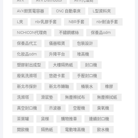
AVX
AVX Distributor
AVX代理商
AVX鉭質電容器
CNC 自動車床
L型資料夾
L夾
nbr乳膠手套
NBR手套
nbr耐油手套
NICHICON代理商
不鏽鋼螺絲
保養品odm
保養品代工
儀器租賃
包裝設計
化妝品odm
升降平台
堆高機
塑膠射出成型
大樓隔熱紙
封口機
廢氣洗滌塔
悠遊卡套
手壓封口機
新北市探針
新北市轉軸
桶裝水
橡膠
洗滌塔
滑鼠墊
無塵擦拭布
無塵擦拭紙
真空封口機
示波器
空壓機
臭氧機
茶葉罐
貨梯
購物推車
連續封口機
開飲機
隔熱紙
電動堆高機
飲水機